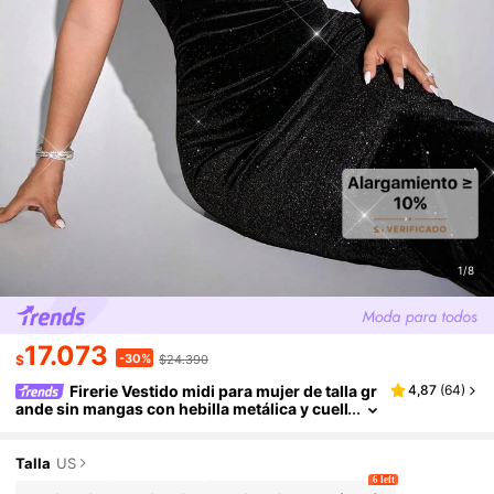
1/8
17.073
-30%
$
$24.390
Firerie Vestido midi para mujer de talla gr
4,87
(
64
)
ande sin mangas con hebilla metálica y cuell
o drapeado, versátil, sexy y elegante para ir
al trabajo, vacaciones, moda, primavera/verano,
adecuado para ir al trabajo, elegante, sexy, vaca
Talla
US
ciones, playa, Hawái, temporada de bodas, cere
6 left