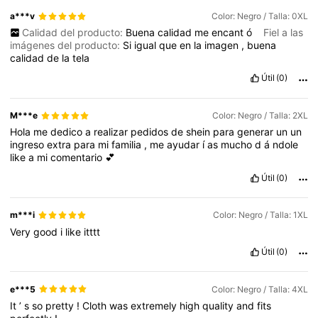
a***v
Color: Negro / Talla: 0XL
Calidad del producto:
Buena
calidad
me
encant
ó
Fiel a las
imágenes del producto:
Si
igual
que
en
la
imagen
,
buena
calidad
de
la
tela
Útil
(0)
M***e
Color: Negro / Talla: 2XL
Hola
me
dedico
a
realizar
pedidos
de
shein
para
generar
un
un
ingreso
extra
para
mi
familia
,
me
ayudar
í
as
mucho
d
á
ndole
like
a
mi
comentario
💕
Útil
(0)
m***i
Color: Negro / Talla: 1XL
Very
good
i
like
itttt
Útil
(0)
e***5
Color: Negro / Talla: 4XL
It
’
s
so
pretty
!
Cloth
was
extremely
high
quality
and
fits