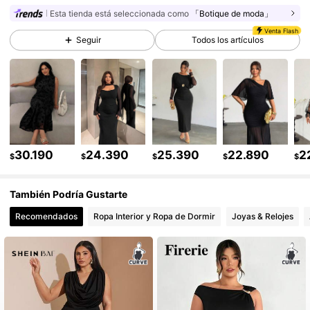
228K Seguidores
4,85
Esta tienda está seleccionada como
「Botique de moda」
Venta Flash
Seguir
Todos los artículos
228K Seguidores
4,85
228K Seguidores
4,85
228K Seguidores
4,85
30.190
24.390
25.390
22.890
2
$
$
$
$
$
También Podría Gustarte
228K Seguidores
4,85
Recomendados
Ropa Interior y Ropa de Dormir
Joyas & Relojes
228K Seguidores
4,85
228K Seguidores
4,85