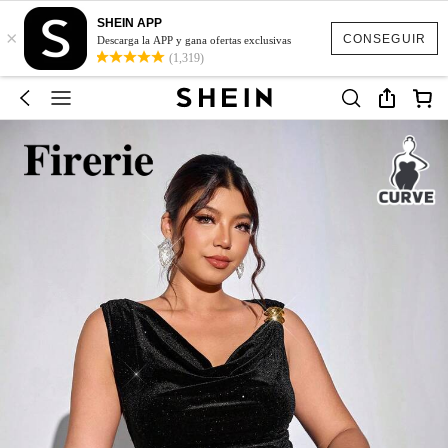
SHEIN APP
×
CONSEGUIR
Descarga la APP y gana ofertas exclusivas
(1,319)