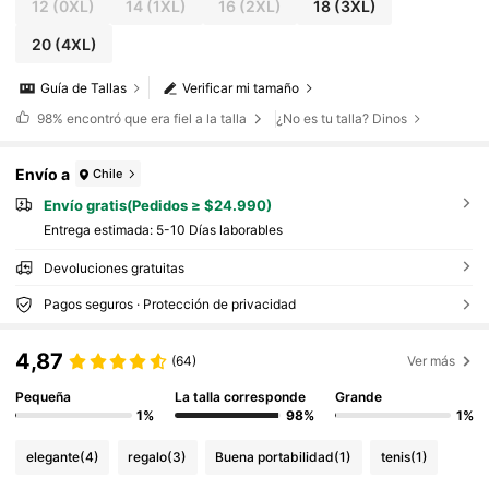
monia de graduación, baile de graduación
12
(0XL)
14
(1XL)
16
(2XL)
18
(3XL)
20
(4XL)
Guía de Tallas
Verificar mi tamaño
98%
encontró que era fiel a la talla
¿No es tu talla? Dinos
Envío a
Chile
Envío gratis(Pedidos ≥ $24.990)
Entrega estimada:
5-10 Días laborables
Devoluciones gratuitas
Pagos seguros · Protección de privacidad
4,87
(64)
Ver más
Pequeña
La talla corresponde
Grande
1%
98%
1%
elegante
(4)
regalo
(3)
Buena portabilidad
(1)
tenis
(1)