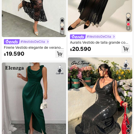
4
6
#VestidoDeCita
#VestidoDeCita
Auralis Vestido de talla grande con
cuello Mao, sin mangas, ajustado, c
Firerie Vestido elegante de verano d
20.590
$
on parches de malla de unicolor
e talla grande con unicolor, encaje
19.590
$
y cuello asimétrico