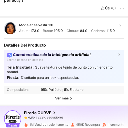
perfectly
!
Útil
(0)
Modelar es vestir:
1XL
Altura:
173.0
Busto:
105.0
Cintura:
84.0
Caderas:
115.0
Detalles Del Producto
Características de la inteligencia artificial
Escrito basado en detalles
Tela tricotada:
Suave textura de tejido de punto con un encanto
natural.
228K Seguidores
4,85
Fiesta:
Diseñado para un look espectacular.
Composición:
95% Poliéster, 5% Elastano
228K Seguidores
4,85
Ver más
Firerie CURVE
228K Seguidores
4,85
g***6
pagó
Hace 1 día
1M Vendido recientemente
450K Recompra
Incremento d