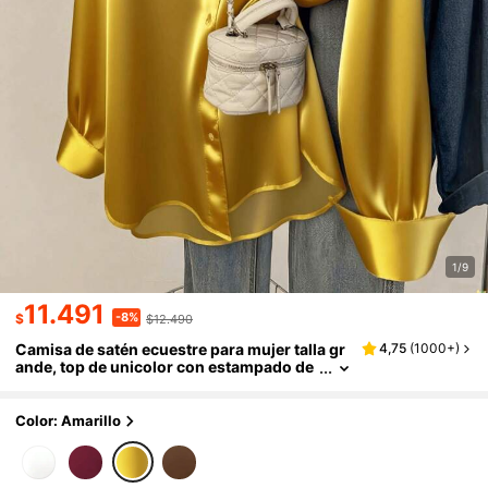
1/9
11.491
-8%
$
$12.490
Camisa de satén ecuestre para mujer talla gr
4,75
(
1000+
)
ande, top de unicolor con estampado de
jinete y cuello puntiagudo, ropa casual el
egante, adecuada para todas las estaciones,
amarillo
Color: Amarillo