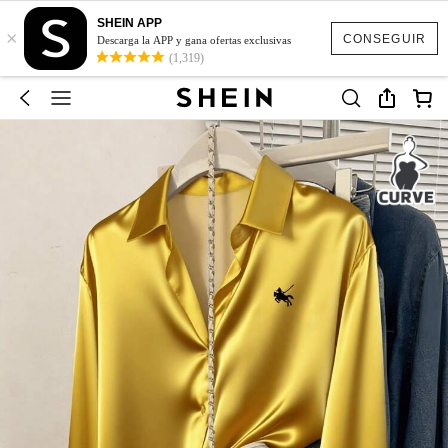
SHEIN APP
×
CONSEGUIR
Descarga la APP y gana ofertas exclusivas
(1,319)