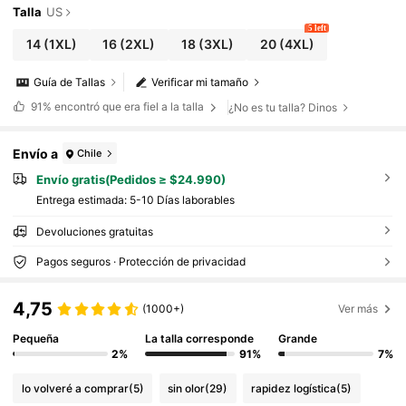
Talla
US
5 left
14
(1XL)
16
(2XL)
18
(3XL)
20
(4XL)
Guía de Tallas
Verificar mi tamaño
91%
encontró que era fiel a la talla
¿No es tu talla? Dinos
Envío a
Chile
Envío gratis(Pedidos ≥ $24.990)
Entrega estimada:
5-10 Días laborables
Devoluciones gratuitas
Pagos seguros · Protección de privacidad
4,75
(1000+)
Ver más
Pequeña
La talla corresponde
Grande
2%
91%
7%
lo volveré a comprar
(5)
sin olor
(29)
rapidez logística
(5)