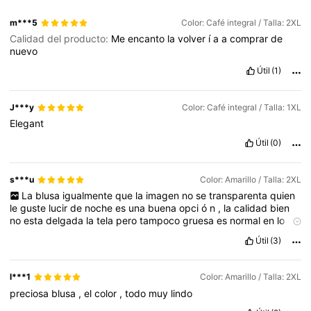
m***5
Color: Café integral / Talla: 2XL
Calidad del producto:
Me
encanto
la
volver
í
a
a
comprar
de
nuevo
Útil
(1)
J***y
Color: Café integral / Talla: 1XL
Elegant
Útil
(0)
s***u
Color: Amarillo / Talla: 2XL
La
blusa
igualmente
que
la
imagen
no
se
transparenta
quien
le
guste
lucir
de
noche
es
una
buena
opci
ó
n
,
la
calidad
bien
no
esta
delgada
la
tela
pero
tampoco
gruesa
es
normal
en
lo
personal
me
gust
ó
mucho
es
amarilla
brillante
como
la
imagen
Útil
(3)
real
esta
camara
la
tomo
mam
á
s
bajito
el
color
pero
es
igual
a
la
de
la
imagen
est
á
preciosa
l***1
Color: Amarillo / Talla: 2XL
preciosa
blusa
,
el
color
,
todo
muy
lindo