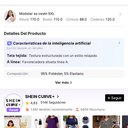
Modelar es vestir:
5XL
Altura:
170.0
Busto:
110.0
Cintura:
88.0
Caderas:
120.0
Detalles Del Producto
Características de la inteligencia artificial
Escrito basado en detalles
Tela tejida:
Textura estructurada con un estilo relajado.
A línea:
Favorecedora silueta línea A.
514K Seguidores
4,83
Composición:
95% Poliéster, 5% Elastano
Ver más
514K Seguidores
4,83
SHEIN CURVE+
Seguir
514K Seguidores
4,83
p***a
pagó
Hace 1 día
1.6M Vendido recientemente
680K Recompra
514K Seguidores
4,83