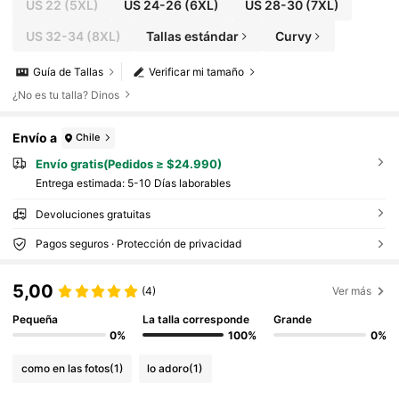
caciones, romántico, etc. Vestido de verano para
US 22
(5XL)
US 24-26
(6XL)
US 28-30
(7XL)
mujer
US 32-34
(8XL)
Tallas estándar
Curvy
Guía de Tallas
Verificar mi tamaño
¿No es tu talla? Dinos
Envío a
Chile
Envío gratis(Pedidos ≥ $24.990)
Entrega estimada:
5-10 Días laborables
Devoluciones gratuitas
Pagos seguros · Protección de privacidad
5,00
(4)
Ver más
Pequeña
La talla corresponde
Grande
0%
100%
0%
como en las fotos
(1)
lo adoro
(1)