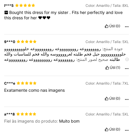
l***5
Color: Amarillo / Talla: 8XL
Bought
this
dress
for
my
sister
.
Fits
her
perfectly
and
love
this
dress
for
her
❤️❤️❤️
Útil
(0)
9***0
Color: Amarillo / Talla: 5XL
جودة المنتج:
روووووووعه
رووووووووعه
رووووووووعه
حلوووووووووو
حلوووووووووو
حيل
فخم
طلبته
لعروووووسه
والله
فخم
للمناسبات
والله
طالبته
صحيح لصور المنتج:
روووووووعه
رووووووووعه
رووووووووعه
حلوووووووووو
حلوووووووووو
حيل
فخم
طلبته
لعروووووسه
والله
فخم
Útil
(1)
للمناسبات
والله
طالبته
لامي
لونه
وشكله
والخااام
يجنننن
روووووووعه
حلووووووو
حيللللل
انيق
فخم
للمناسبات
والله
طالبته
لامي
لونه
وشكله
والخااام
يجنننن
روووووووعه
حلووووووو
C***e
Color: Amarillo / Talla: 7XL
Exatamente
como
nas
imagens
Útil
(0)
a***8
Color: Amarillo / Talla: 5XL
Fiel às imagens do produto:
Muito
bom
Útil
(0)