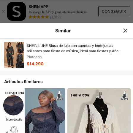
SHEIN APP
×
CONSEGUIR
Descarga la APP y gana ofertas exclusivas
(1,319)
Similar
SHEIN LUNE Blusa de lujo con cuentas y lentejuelas
brillantes para fiesta de música, ideal para fiestas y Año
Nuevo, tallas grandes
Plateado
$14.290
Artículos Similares