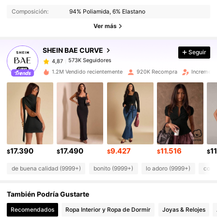
Composición:
94% Poliamida, 6% Elastano
573K Seguidores
4,87
Ver más
SHEIN BAE CURVE
Seguir
573K Seguidores
4,87
c***9
pagó
Hace 1 día
1.2M Vendido recientemente
920K Recompra
Increment
573K Seguidores
4,87
573K Seguidores
4,87
573K Seguidores
4,87
17.390
17.490
9.427
11.516
1
$
$
$
$
$
de buena calidad (9999+)
bonito (9999+)
lo adoro (9999+)
como
573K Seguidores
4,87
También Podría Gustarte
573K Seguidores
4,87
Recomendados
Ropa Interior y Ropa de Dormir
Joyas & Relojes