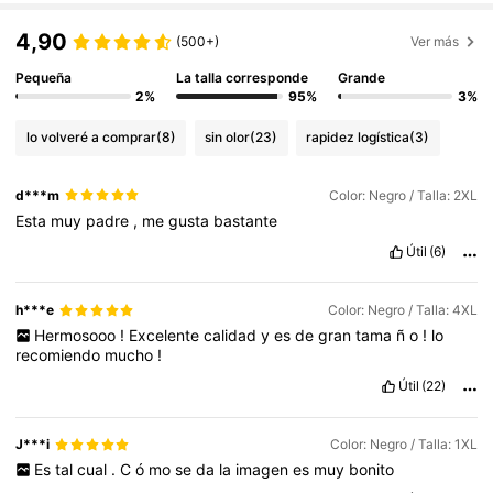
4,90
(500+)
Ver más
Pequeña
La talla corresponde
Grande
2%
95%
3%
lo volveré a comprar
(8)
sin olor
(23)
rapidez logística
(3)
d***m
Color: Negro / Talla: 2XL
Esta
muy
padre
,
me
gusta
bastante
Útil
(6)
h***e
Color: Negro / Talla: 4XL
Hermosooo
!
Excelente
calidad
y
es
de
gran
tama
ñ
o
!
lo
recomiendo
mucho
!
Útil
(22)
J***i
Color: Negro / Talla: 1XL
Es
tal
cual
.
C
ó
mo
se
da
la
imagen
es
muy
bonito