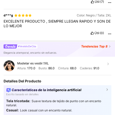
Útil
(7)
d***g
Color: Negro / Talla: 2XL
EXCELENTE
PRODUCTO
,
SIEMPRE
LLEGAN
RAPIDO
Y
SON
DE
LO
MEJOR
Útil
(0)
Tendencias
Top 8
#VestidoDeCita
Elegancia atemporal, encanto sin esfuerzo.
Modelar es vestir:
1XL
Altura:
170.0
Busto:
86.0
Cintura:
68.0
Caderas:
91.0
Detalles Del Producto
Características de la inteligencia artificial
Escrito basado en detalles
Tela tricotada:
Suave textura de tejido de punto con un encanto
natural.
Casual:
Look casual con un encanto natural.
573K Seguidores
4,87