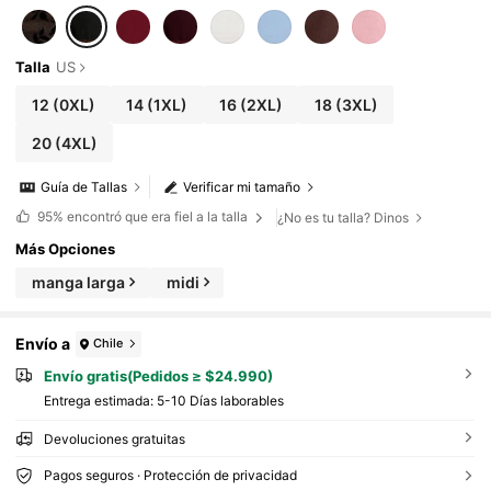
Talla
US
12
(0XL)
14
(1XL)
16
(2XL)
18
(3XL)
20
(4XL)
Guía de Tallas
Verificar mi tamaño
95%
encontró que era fiel a la talla
¿No es tu talla? Dinos
Más Opciones
manga larga
midi
Envío a
Chile
Envío gratis(Pedidos ≥ $24.990)
Entrega estimada:
5-10 Días laborables
Devoluciones gratuitas
Pagos seguros · Protección de privacidad