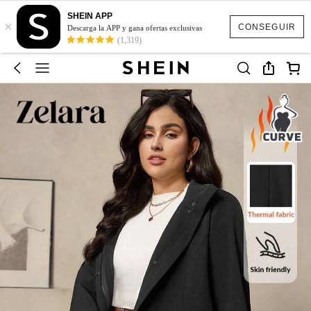
SHEIN APP
×
CONSEGUIR
Descarga la APP y gana ofertas exclusivas
(1,319)