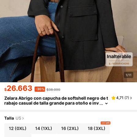
1/11
26.663
-30%
$
$38.090
Zelara Abrigo con capucha de softshell negro de t
4,71
(
7
)
rabajo casual de talla grande para otoño e inv
ierno
Talla
US
10 left
12
(0XL)
14
(1XL)
16
(2XL)
18
(3XL)