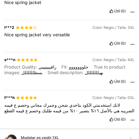
Nice
spring
jacket
Útil
(0)
l***2
Color: Negro / Talla: 3XL
Nice
spring
jacket
very
versatile
Útil
(0)
e***n
Color: Negro / Talla: 4XL
Product Quality:
راقيييييييي
Fit:
حلووووووو
True to product
images:
بسطللللللل
Smell description:
بهبلللللللل
Útil
(0)
f***h
Color: Negro / Talla: 0XL
لانك
استخدمتي
الكود
بتاخدي
شحن
وجمرك
مجاني
وخصم
ع
قيمه
القطع
قيمه
ع
وخصم
طلبك
قيمه
من
١٠%
بتصير
١٦%
بالأصل
هي
الضريبه
Útil
(0)
Modelar es vestir:
1XL