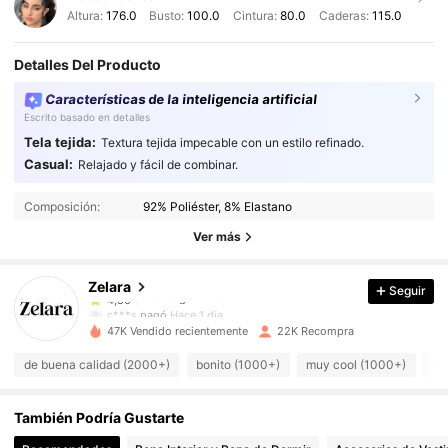
Altura:
176.0
Busto:
100.0
Cintura:
80.0
Caderas:
115.0
Detalles Del Producto
Características de la inteligencia artificial
Escrito basado en detalles
Tela tejida:
Textura tejida impecable con un estilo refinado.
Casual:
Relajado y fácil de combinar.
43K Seguidores
4,86
Composición:
92% Poliéster, 8% Elastano
43K Seguidores
4,86
Ver más
Zelara
Seguir
43K Seguidores
4,86
c***s
pagó
Hace 1 día
8***z
seguido
Hace 2 horas
47K Vendido recientemente
22K Recompra
43K Seguidores
4,86
de buena calidad (2000+)
bonito (1000+)
muy cool (1000+)
co
También Podría Gustarte
43K Seguidores
4,86