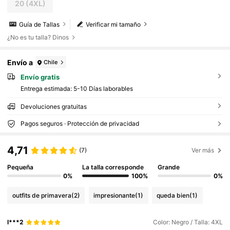
20
(4XL)
Guía de Tallas
Verificar mi tamaño
¿No es tu talla? Dinos
Envío a
Chile
Envío gratis
Entrega estimada:
5-10 Días laborables
Devoluciones gratuitas
Pagos seguros · Protección de privacidad
4,71
(7)
Ver más
Pequeña
La talla corresponde
Grande
0%
100%
0%
outfits de primavera
(2)
impresionante
(1)
queda bien
(1)
l***2
Color: Negro / Talla: 4XL