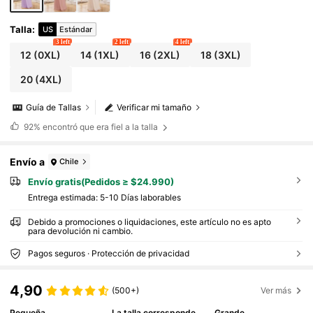
Talla
:
US
Estándar
3 left
2 left
4 left
12
(0XL)
14
(1XL)
16
(2XL)
18
(3XL)
20
(4XL)
Guía de Tallas
Verificar mi tamaño
92%
encontró que era fiel a la talla
Envío a
Chile
Envío gratis(Pedidos ≥ $24.990)
Entrega estimada:
5-10 Días laborables
Debido a promociones o liquidaciones, este artículo no es apto
para devolución ni cambio.
Pagos seguros · Protección de privacidad
4,90
(500+)
Ver más
Pequeña
La talla corresponde
Grande