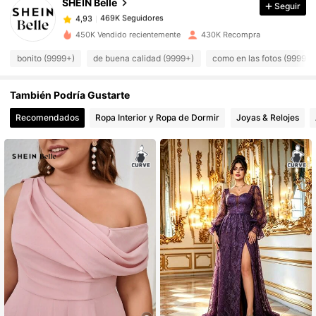
SHEIN Belle
Seguir
469K Seguidores
4,93
g***3
pagó
Hace 1 día
450K Vendido recientemente
430K Recompra
469K Seguidores
4,93
bonito (9999+)
de buena calidad (9999+)
como en las fotos (9999+)
También Podría Gustarte
469K Seguidores
4,93
Recomendados
Ropa Interior y Ropa de Dormir
Joyas & Relojes
469K Seguidores
4,93
469K Seguidores
4,93
469K Seguidores
4,93
469K Seguidores
4,93