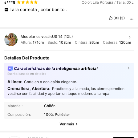
s***8
Color: Lila Púrpura / Talla: 0XL
Talla
correcta
,
color
bonito
.
Útil
(3)
Modelar es vestir:
US 14 (1XL)
Altura:
171cm
Busto:
108cm
Cintura:
86cm
Caderas:
120cm
Detalles Del Producto
Características de la inteligencia artificial
Escrito basado en detalles
A línea:
Corte en A con caída elegante.
Cremallera, Abertura:
Prácticos y a la moda, los cierres permiten
vestirse con facilidad y aportan un toque moderno a tu ropa.
469K Seguidores
4,93
Material:
Chifón
Composición:
100% Poliéster
469K Seguidores
Ver más
4,93