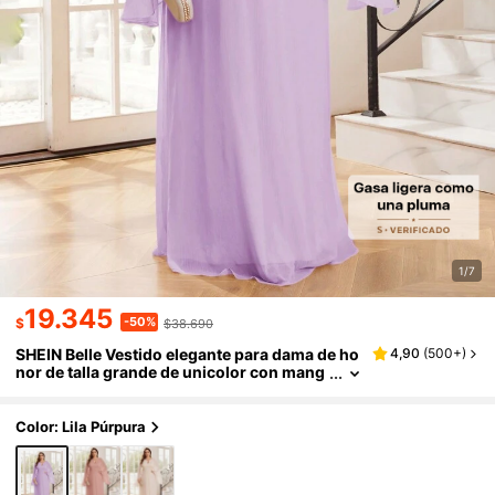
1/7
19.345
-50%
$
$38.690
SHEIN Belle Vestido elegante para dama de ho
4,90
(
500+
)
nor de talla grande de unicolor con mang
as de capa y detalles calados
Color: Lila Púrpura