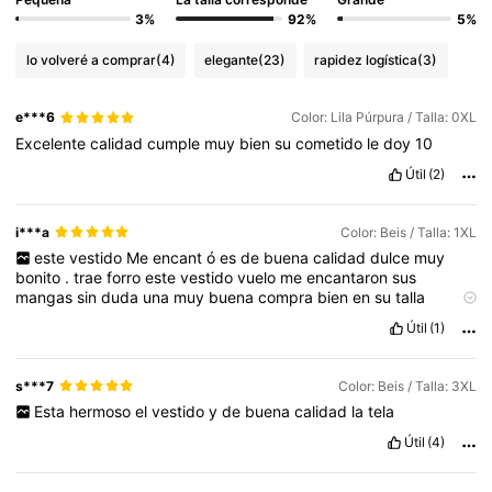
3%
92%
5%
lo volveré a comprar
(4)
elegante
(23)
rapidez logística
(3)
e***6
Color: Lila Púrpura / Talla: 0XL
Excelente
calidad
cumple
muy
bien
su
cometido
le
doy
10
Útil
(2)
i***a
Color: Beis / Talla: 1XL
este
vestido
Me
encant
ó
es
de
buena
calidad
dulce
muy
bonito
.
trae
forro
este
vestido
vuelo
me
encantaron
sus
mangas
sin
duda
una
muy
buena
compra
bien
en
su
talla
aunque
no
es
para
m
í
pero
a
la
clienta
le
qued
ó
s
ú
per
bien
Y
Útil
(1)
claro
qued
ó
s
ú
per
contenta
le
encant
ó
bastante
este
vestido
.
s***7
Color: Beis / Talla: 3XL
Esta
hermoso
el
vestido
y
de
buena
calidad
la
tela
Útil
(4)