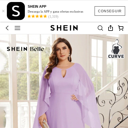
SHEIN APP
×
CONSEGUIR
Descarga la APP y gana ofertas exclusivas
(1,319)