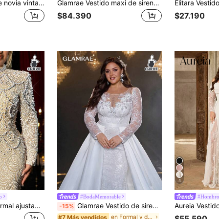
Glamrae Vestido de novia vintage francés elegante, lujoso y sexy con escote de corazón, espalda descubierta, paneles de encaje y malla, falda de tul largo con cola, para novia, para el Día de San Valentín (Talla grande)
Glamrae Vestido maxi de sirena con tren, de encaje transparente, manga de burbujas elástica y perlas, elegante y lujoso, talla grande, adecuado para boda, fiesta, vacaciones, baile de graduación, festival
$84.390
$27.190
4
o
#BodaMemorable
#Hombro
Glamrae Vestido formal ajustado con decoración de perlas falsas, bajo de cola de sirena con abertura alta, adecuado para fiesta de noche, cita, baile, boda, vacaciones brillantes, Día de San Valentín, talla grande para mujer
Glamrae Vestido de sirena elegante, romántico y lujoso de satén blanco con bordados y cuentas, con cola desmontable, adecuado para fiestas de noche, galas, luna de miel, ceremonias de boda y novia
-15%
en Formal y de noche Mujeres más boda
#7 Más vendidos
$55.590