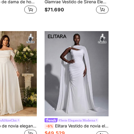
Elitara Vestido de dama de honor elegante y lujoso de satén con mangas con volantes, decoración y bajo de sirena sexy para tallas grandes
Glamrae Vestido de Sirena Elegante Lujoso Glamuroso Elástico con Encaje Fruncido Sexy sin Tirantes con Volante Desmontable, Talla Grande, Adecuado para Eventos de Boda, Despedidas de Soltera, Vacaciones, Bailes de Graduación, Banquetes Nocturnos, Vestido de Boda de Luna de Miel
$71.690
sAlAireChic
#Serie Elegancia Moderna
Aureia Vestido de novia elegante, lujoso y romántico de talla grande con cuello plisado y drapeado, mangas de encaje transparente, parches de encaje y dobladillo en línea A para la novia
Elitara Vestido de novia elegante y digno de talla grande, color blanco, sin tirantes, con pliegues y cola de pez, con decoración de diamante de imitación lujosos (pieza colgante desmontable del cuello), efecto estilizante para la novia
-6%
$49.529