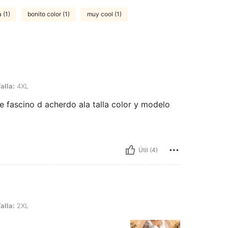
 (1)
bonito color (1)
muy cool (1)
alla:
4XL
e fascino d acherdo ala talla color y modelo
Útil (4)
alla:
2XL