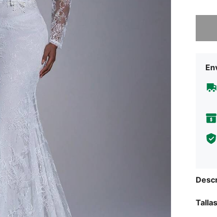
Lo sent
Env
Descr
Talla