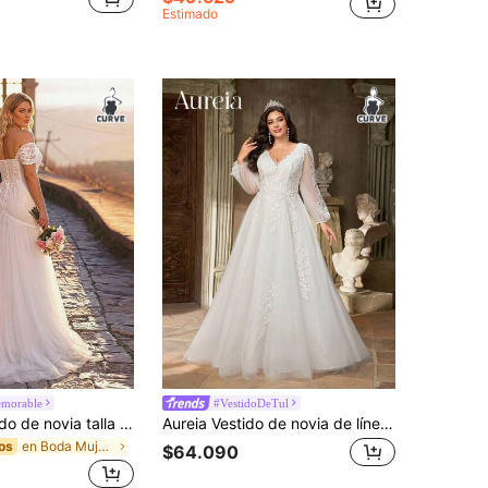
Estimado
morable
#VestidoDeTul
Glamrae Vestido de novia talla grande elegante y lujoso con apliques de encaje bordado, sin tirantes, con ballenas, falda de sirena de tul de doble capa con volantes y cola, apliques de encaje romántico, adecuado para bodas, eventos, despedidas de soltera, vacaciones, bailes, banquetes nocturnos, luna de miel
Aureia Vestido de novia de línea A sobredimensionado con mangas farol, cuello en V, diseño de aplicaciones lujoso, bordado de lentejuelas y malla elegante, romántico y elegante para talla grande, para el Día de San Valentín
en Boda Mujeres más boda
os
$64.090