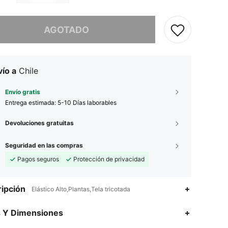
imos, este producto está agotado.
AGOTADO
ío a
Chile
Envío gratis
Entrega estimada:
5-10 Días laborables
Devoluciones gratuitas
Seguridad en las compras
Pagos seguros
Protección de privacidad
ipción
Elástico Alto,Plantas,Tela tricotada
s Y Dimensiones
4,79
1.7K
769K