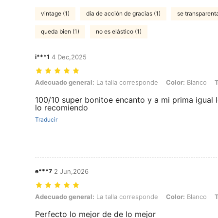
vintage (1)
día de acción de gracias (1)
se transparenta
queda bien (1)
no es elástico (1)
i***1
4 Dec,2025
Adecuado general: La talla corresponde, Color: Blanco, Talla: 4XL
Adecuado general:
La talla corresponde
Color:
Blanco
T
100/10 super bonitoe encanto y a mi prima igual l
lo recomiendo
Traducir
e***7
2 Jun,2026
Adecuado general: La talla corresponde, Color: Blanco, Talla: 2XL
Adecuado general:
La talla corresponde
Color:
Blanco
T
Perfecto lo mejor de de lo mejor