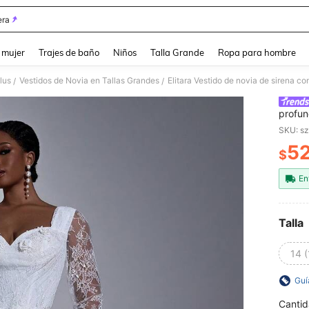
ra
and down arrow keys to navigate search Búsqueda reciente and Busca y Encuentr
 mujer
Trajes de baño
Niños
Talla Grande
Ropa para hombre
lus
Vestidos de Novia en Tallas Grandes
/
/
profun
decora
SKU: s
grand
52
$
PR
En
Talla
14 (
Guí
Cantid