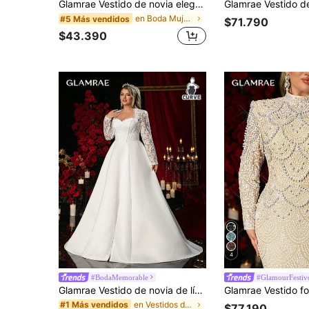
Glamrae Vestido de novia elegante y romántico de talla grande con escote de corazón minimalista, corpiño desmontable, cintura moldeadora y empalme de malla con línea A, ajustable
en Boda Mujeres más boda
#5 Más vendidos
$71.790
$43.390
4
#BodaMemorable
#GlamourFestiv
Glamrae Vestido de novia de línea A con cuello de corazón, manga larga, cintura transparente, decoración con encaje francés y diseño muy adornado, para talla grande, elegante y romántico, para el Día de San Valentín
en Vestidos de novia para mujer talla grande
#1 Más vendidos
$77.190