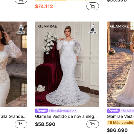
$74.112
#BodaMemorable
#BodaMe
Aureia Vestido de Talla Grande Elegante Lujoso Elástico con Encaje Patchwork Bordado con Cuentas Cintura Transparente Fruncido Manga Larga Ajustado Cola de Sirena con Cola, Adecuado para Boda, Fiesta, Despedida de Soltera, Vacaciones, Baile, Banquete Nocturno, Luna de Miel, Nupcial
Glamrae Vestido de novia elegante y romántico de talla grande con encaje, bordado floral, manga larga, cuello alto, cintura alta, silueta estilizante, cola de pez, falda larga con lazo exagerado desmontable, para el Día de San Valentín
#6 Más vendid
$58.590
$86.690