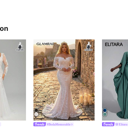
ron
#BodaMemorable
Elitara