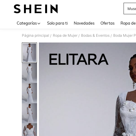
Muse
Use up 
Categorías
Solo para ti
Novedades
Ofertas
Ropa de
Página principal
Ropa de Mujer
Bodas & Eventos
Boda Mujer P
/
/
/