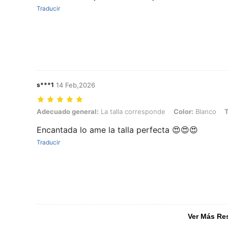
Traducir
s***1
14 Feb,2026
Adecuado general: La talla corresponde, Color: Blanco, Talla: 2XL
Adecuado general:
La talla corresponde
Color:
Blanco
T
Encantada lo ame la talla perfecta 😍😍😍
Traducir
Ver Más Re