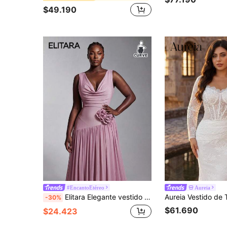
$49.190
#EncantoEtéreo
Aureia
Elitara Elegante vestido largo minimalista con cuello drapeado, flor de loto rosa tejido, efecto 3D, apropiado para citas, vacaciones, fiestas de solteros, bodas, galas, dama de honor
-30%
$61.690
$24.423