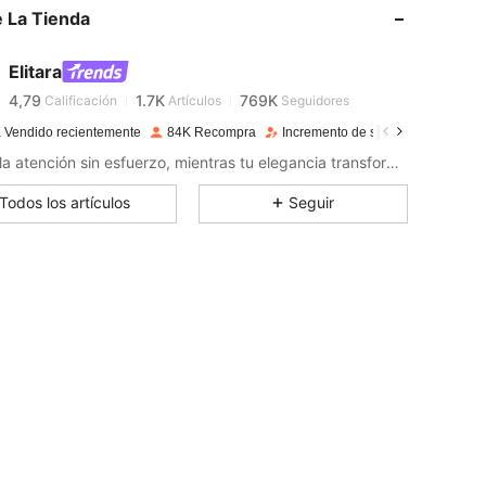
 La Tienda
4,79
1.7K
769K
Elitara
4,79
1.7K
769K
Calificación
Artículos
Seguidores
 Vendido recientemente
84K Recompra
Incremento de seguidores de 17%
Llama la atención sin esfuerzo, mientras tu elegancia transforma cada evento en un momento de estilo icónico.
4,79
1.7K
769K
Todos los artículos
Seguir
4,79
1.7K
769K
4,79
1.7K
769K
4,79
1.7K
769K
4,79
1.7K
769K