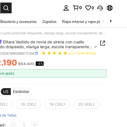
0
0
a. Press Enter to select.
Bisutería y accesorios
Zapatos
Ropa interior y ropa para dormir
Ho
Elitara Vestido de novia de sirena con cuello profundo drapeado, manga larga, escote transparente, decoración con aplicaciones y dobladillo con cola, talla grande
Elitara Vestido de novia de sirena con cuello
do drapeado, manga larga, escote transparente,
ción con aplicaciones y dobladillo con cola, talla
z25061999289873769
(13 Comentarios)
e
.190
$54.490
-4%
ICE AND AVAILABILITY
vío gratis
US
Estándar
1XL)
16 (2XL)
18 (3XL)
20 (4XL)
a de Tallas
ad: