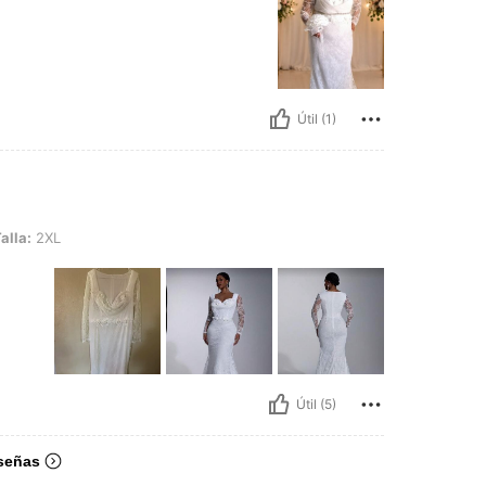
Útil (1)
alla:
2XL
Útil (5)
señas