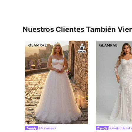
Nuestros Clientes También Vie
Glamrae
#VestidoDeTul