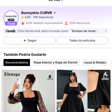
Sunnyshic CURVE
79K Seguidores
4,88
n***8
pagó
Hace 1 día
410K Vendido recientemente
120K Recompra
79K Seguidores
4,88
Esta tienda está seleccionada como
「Botique de moda」
Seguir
Todos los artículos
79K Seguidores
4,88
También Podría Gustarte
Recomendados
Ropa Interior y Ropa de Dormir
Joyas & Relojes
79K Seguidores
4,88
79K Seguidores
4,88
79K Seguidores
4,88