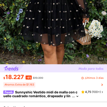
1/3
18.227
-6%
¡Últimos 3 días
$
$19.390
Ahorros Extra de $1.163
Sunnyshic Vestido midi de malla con c
4,75
(
100+
)
uello cuadrado romántico, drapeado y lín
ea A con margaritas para tallas grandes