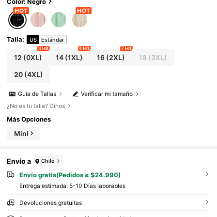
Color: Negro
Talla
:
US
Estándar
4 left
8 left
7 left
12
(0XL)
14
(1XL)
16
(2XL)
18
(3XL)
20
(4XL)
Guía de Tallas
Verificar mi tamaño
¿No es tu talla? Dinos
Más Opciones
Mini
Envío a
Chile
Envío gratis(Pedidos ≥ $24.990)
Entrega estimada:
5-10 Días laborables
Devoluciones gratuitas