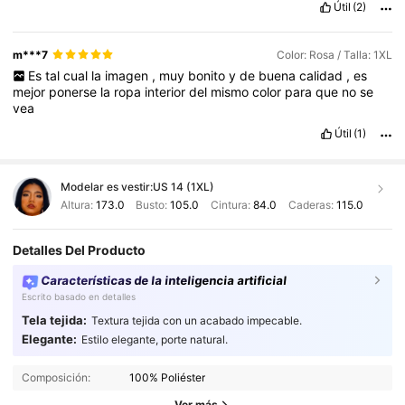
Útil
(2)
m***7
Color: Rosa / Talla: 1XL
Es
tal
cual
la
imagen
,
muy
bonito
y
de
buena
calidad
,
es
mejor
ponerse
la
ropa
interior
del
mismo
color
para
que
no
se
vea
Útil
(1)
Modelar es vestir:
US 14 (1XL)
Altura:
173.0
Busto:
105.0
Cintura:
84.0
Caderas:
115.0
Detalles Del Producto
Características de la inteligencia artificial
Escrito basado en detalles
Tela tejida:
Textura tejida con un acabado impecable.
79K Seguidores
4,88
Elegante:
Estilo elegante, porte natural.
Composición:
100% Poliéster
79K Seguidores
4,88
Ver más