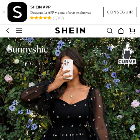
SHEIN APP
×
CONSEGUIR
Descarga la APP y gana ofertas exclusivas
(1,319)