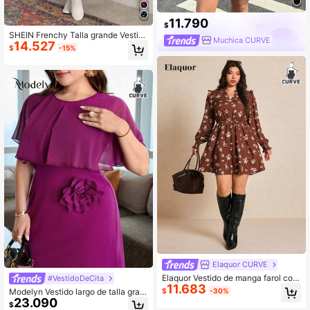
11.790
$
SHEIN Frenchy Talla grande Vestid
Muchica CURVE
14.527
o con estampado floral de manga c
$
-15%
on volante de muslo con abertura
Elaquor CURVE
Elaquor Vestido de manga farol con
#VestidoDeCita
11.683
estampado floral vintage elegante d
Modelyn Vestido largo de talla gran
$
-30%
e talla grande, otoño
23.090
de de unicolor de gasa de punto co
$