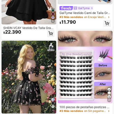
GalTyme
GalTyme Vestido Cami de Talla Gra
nde para Mujer con Dobladillo de V
#3 Más vendidos
en Encaje Vestidos De Talla Grande
olantes de Encaje en Contraste par
11.790
9
$
a Verano y Otoño
SHEIN VCAY Vestido De Talla Gran
22.390
de Para Mujer Con Escote Corazón
$
29
100 piezas de pestañas postizas de
visón sintético esponjoso autoadhe
4
#3 Más vendidos
en Sin pegamento ni removedor necesario Pestañas i