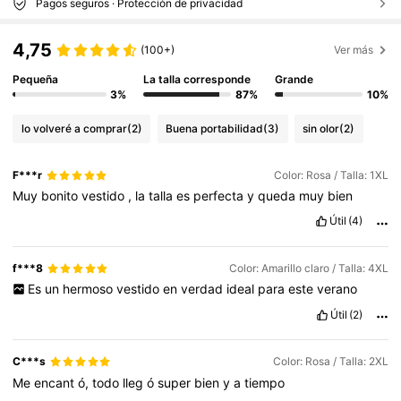
Pagos seguros · Protección de privacidad
4,75
(100+)
Ver más
Pequeña
La talla corresponde
Grande
3%
87%
10%
lo volveré a comprar
(2)
Buena portabilidad
(3)
sin olor
(2)
F***r
Color: Rosa / Talla: 1XL
Muy
bonito
vestido
,
la
talla
es
perfecta
y
queda
muy
bien
Útil
(4)
f***8
Color: Amarillo claro / Talla: 4XL
Es
un
hermoso
vestido
en
verdad
ideal
para
este
verano
Útil
(2)
C***s
Color: Rosa / Talla: 2XL
Me
encant
ó,
todo
lleg
ó
super
bien
y
a
tiempo