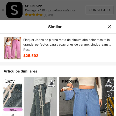
SHEIN APP
×
CONSEGUIR
Descarga la APP y gana ofertas exclusivas
(1,319)
Similar
Elaquor Jeans de pierna recta de cintura alta color rosa talla
grande, perfectos para vacaciones de verano. Lindos jeans
rosas, verano romántico
Rosa
$25.592
Artículos Similares