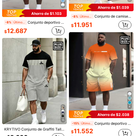
US-3XL
(5XL)
US-4XL
(6XL)
Ahorro de $1.039
Ahorro de $1.103
Conjunto de camiseta de hombre talla grande con estampado gráfico 3D a cuadros y rayas, outfit deportivo casual, de poliéster elástico y transpirable, de corte holgado, adecuado para uso diario y reuniones
Guía de Tallas
-8%
Últimos 1 días
Conjunto deportivo de estilo casual y minimalista con rayas "Azul cielo y águila" para hombres - Hecho de tela de punto de poliéster, diseño de cuello redondo, pantalones cortos con cordón, detalles de bolsillo, ajuste regular, adecuado para tallas grandes
-8%
Últimos 1 días
11.951
$
12.687
$
Envío a
Chile
Envío gratis(Pedidos ≥ $24.990)
Entrega estimada:
5-10 Días laborables
Devoluciones gratuitas
Pagos seguros · Protección de privacidad
5,00
(3)
Ver más
Pequeña
La talla corresponde
Grande
0%
100%
0%
4
outfits de verano
(1)
regalo
(1)
de buena calidad
(1)
Ahorro de $2.038
15
Conjunto deportivo casual de calle para hombres con diseño de degradado de puesta de sol y patrón de letras "BLANCE" - Tela de punto de poliéster, diseño de cuello redondo, pantalones cortos con cordón, detalles de bolsillo, ajuste regular, adecuado para tallas grandes
-15%
Últimos 1 días
KRYTIVO Conjunto de Graffiti Talla Grande para Hombres, Conjunto de 2 Piezas con Estampado de Rey en Contraste de Color Negro & Naranja, Manga Corta & Pantalones Cortos, Ajuste Holgado Estilizante, Atuendo Deportivo Casual de Estilo Callejero Americano
11.552
h***3
Color: Negro / Talla: 4XL
$