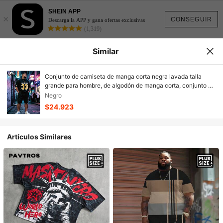
SHEIN APP
×
CONSEGUIR
Descarga la APP y gana ofertas exclusivas
(1,319)
Similar
Conjunto de camiseta de manga corta negra lavada talla
grande para hombre, de algodón de manga corta, conjunto de
estilo callejero con patrón interesante de estilo emo. Conjunto
Negro
de manga corta casual lavado con estampado de letra
$24.923
inglesa blanca "33 CHAMPIONS", estilo Y2K, adecuado para
uso diario
Artículos Similares