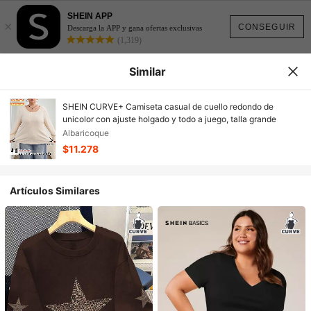
SHEIN APP
×
CONSEGUIR
Descarga la APP y gana ofertas exclusivas
(1,319)
Similar
SHEIN CURVE+ Camiseta casual de cuello redondo de
unicolor con ajuste holgado y todo a juego, talla grande
Albaricoque
$11.278
Artículos Similares