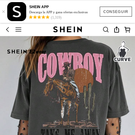
SHEIN APP
×
CONSEGUIR
Descarga la APP y gana ofertas exclusivas
(1,319)