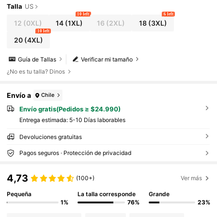
Talla
US
10 left
6 left
12
(0XL)
14
(1XL)
16
(2XL)
18
(3XL)
10 left
20
(4XL)
Guía de Tallas
Verificar mi tamaño
¿No es tu talla? Dinos
Envío a
Chile
Envío gratis(Pedidos ≥ $24.990)
Entrega estimada:
5-10 Días laborables
Devoluciones gratuitas
Pagos seguros · Protección de privacidad
4,73
(100+)
Ver más
Pequeña
La talla corresponde
Grande
1%
76%
23%