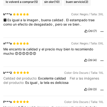
lo volveré a comprar
(5)
sin olor
(10)
buen servicio
(2)
k***a
Color: Negro / Talla: 3XL
Es
igual
a
la
imagen
,
buena
calidad
.
El
estampado
trae
como
un
efecto
de
desgastado
,
pero
se
ve
bien
.
Útil
(7)
n***a
Color: Negro / Talla: 0XL
Me
encanto
la
calidad
y
el
precio
muy
bien
lo
recomiendo
mucho
😍😍😍😍😍😍
Útil
(4)
k***2
Color: Gris Oscuro / Talla: 1XL
Calidad del producto:
Excelente
calidad
Fiel a las imágenes
del producto:
Es
igual
,
la
tela
es
deliciosa
Útil
(3)
F***n
Color: Gris Oscuro / Talla: 1XL