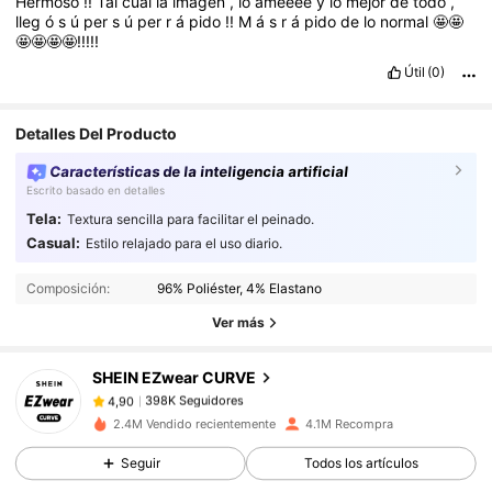
Hermoso
!!
Tal
cual
la
imagen
,
lo
ameeee
y
lo
mejor
de
todo
,
lleg
ó
s
ú
per
s
ú
per
r
á
pido
!!
M
á
s
r
á
pido
de
lo
normal
🤩🤩
🤩🤩🤩🤩!!!!!
Útil
(0)
Detalles Del Producto
Características de la inteligencia artificial
Escrito basado en detalles
Tela:
Textura sencilla para facilitar el peinado.
398K Seguidores
4,90
Casual:
Estilo relajado para el uso diario.
Composición:
96% Poliéster, 4% Elastano
398K Seguidores
4,90
Ver más
SHEIN EZwear CURVE
398K Seguidores
4,90
5***0
pagó
Hace 1 día
2.4M Vendido recientemente
4.1M Recompra
398K Seguidores
4,90
Seguir
Todos los artículos