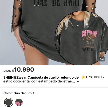
1/4
10.990
$
Desde
SHEIN EZwear Camiseta de cuello redondo de
4,73
(
100+
)
estilo occidental con estampado de letras
en tallas grandes
Color: Gris Oscuro