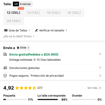
Talla
:
US
Estándar
8 left
12
(0XL)
14
(1XL)
16
(2XL)
18
(3XL)
20
(4XL)
Guía de Tallas
Verificar mi tamaño
¿No es tu talla? Dinos
Envío a
Chile
Envío gratis(Pedidos ≥ $24.990)
Entrega estimada:
5-10 Días laborables
Devoluciones gratuitas
Pagos seguros · Protección de privacidad
4,92
(27)
Ver más
Pequeña
La talla corresponde
Grande
11%
89%
0%