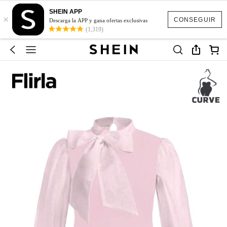
SHEIN APP
×
CONSEGUIR
Descarga la APP y gana ofertas exclusivas
(1,319)