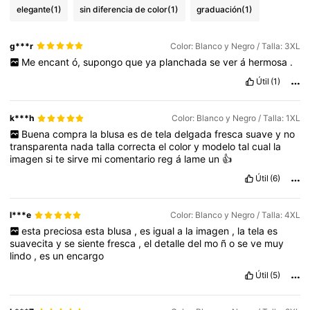
elegante
(1)
sin diferencia de color
(1)
graduación
(1)
g***r
Color: Blanco y Negro / Talla: 3XL
Me
encant
ó,
supongo
que
ya
planchada
se
ver
á
hermosa
.
Útil
(1)
k***h
Color: Blanco y Negro / Talla: 1XL
Buena
compra
la
blusa
es
de
tela
delgada
fresca
suave
y
no
transparenta
nada
talla
correcta
el
color
y
modelo
tal
cual
la
imagen
si
te
sirve
mi
comentario
reg
á
lame
un
👍
Útil
(6)
l***e
Color: Blanco y Negro / Talla: 4XL
esta
preciosa
esta
blusa
,
es
igual
a
la
imagen
,
la
tela
es
suavecita
y
se
siente
fresca
,
el
detalle
del
mo
ñ
o
se
ve
muy
lindo
,
es
un
encargo
Útil
(5)