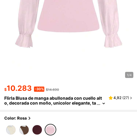
1/4
10.283
-30%
$
$14.690
Flirla Blusa de manga abullonada con cuello alt
4,92
(
27
)
o, decorada con moño, unicolor elegante, ta
lla grande, para otoño
Color: Rosa