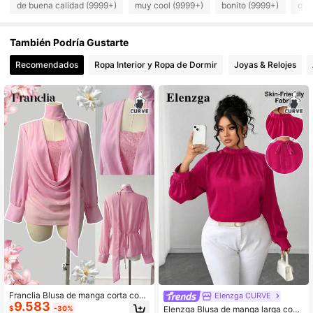
de buena calidad (9999+)
muy cool (9999+)
bonito (9999+)
que
También Podría Gustarte
125K Seguidores
4,87
Recomendados
Ropa Interior y Ropa de Dormir
Joyas & Relojes
125K Seguidores
4,87
125K Seguidores
4,87
125K Seguidores
4,87
125K Seguidores
4,87
125K Seguidores
4,87
Franclia Blusa de manga corta con r
Elenzga CURVE
125K Seguidores
4,87
9.583
ibete de encaje estilo casual lindo j
$
-30%
Elenzga Blusa de manga larga con