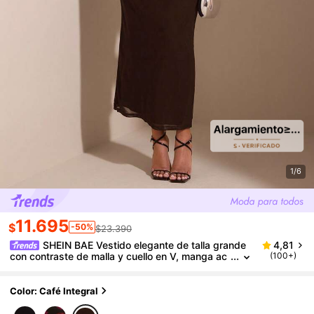
1/6
11.695
$
-50%
$23.390
SHEIN BAE Vestido elegante de talla grande
4,81
con contraste de malla y cuello en V, manga ac
(100+)
ampanada, otoño
Color: Café Integral