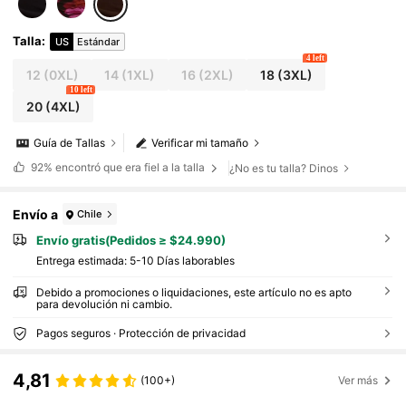
Talla
:
US
Estándar
4 left
12
(0XL)
14
(1XL)
16
(2XL)
18
(3XL)
10 left
20
(4XL)
Guía de Tallas
Verificar mi tamaño
92%
encontró que era fiel a la talla
¿No es tu talla? Dinos
Envío a
Chile
Envío gratis(Pedidos ≥ $24.990)
Entrega estimada:
5-10 Días laborables
Debido a promociones o liquidaciones, este artículo no es apto
para devolución ni cambio.
Pagos seguros · Protección de privacidad
4,81
(100+)
Ver más