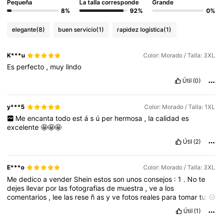
Pequeña
La talla corresponde
Grande
8%
92%
0%
elegante
(8)
buen servicio
(1)
rapidez logística
(1)
K***u
Color: Morado / Talla: 3XL
Es
perfecto
,
muy
lindo
Útil
(0)
y***5
Color: Morado / Talla: 1XL
Me
encanta
todo
est
á
s
ú
per
hermosa
,
la
calidad
es
excelente
🤩🤩🤩
Útil
(2)
E***o
Color: Morado / Talla: 3XL
Me
dedico
a
vender
Shein
estos
son
unos
consejos
:
1
.
No
te
dejes
llevar
por
las
fotografias
de
muestra
,
ve
a
los
comentarios
,
lee
las
rese
ñ
as
y
ve
fotos
reales
para
tomar
tu
decisi
ó
n
de
compra
2
.
Utiliza
la
opci
ó
n
de
verificar
mi
talla
Útil
(1)
para
que
elijas
la
talla
correcta
.
3
.
La
calidad
de
la
prenda
o