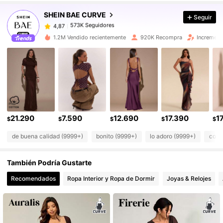
SHEIN BAE CURVE
Seguir
573K Seguidores
4,87
e***a
pagó
Hace 1 día
1.2M Vendido recientemente
920K Recompra
Increment
573K Seguidores
4,87
573K Seguidores
4,87
573K Seguidores
4,87
21.290
7.590
12.690
17.390
1
$
$
$
$
$
de buena calidad (9999+)
bonito (9999+)
lo adoro (9999+)
como
573K Seguidores
4,87
También Podría Gustarte
573K Seguidores
4,87
Recomendados
Ropa Interior y Ropa de Dormir
Joyas & Relojes
573K Seguidores
4,87