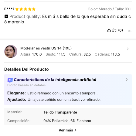
producto
va
de
la
mano
con
el
precio
.
4
.
Haz
check
-
in
diario
para
tener
puntos
E***i
Color: Morado / Talla: 0XL
Product quality:
Es
m
á
s
bello
de
lo
que
esperaba
sin
duda
c
ó
mprenlo
Útil
(0)
Modelar es vestir:
US 14 (1XL)
Altura:
170.0
Busto:
111.5
Cintura:
82.5
Caderas:
113.5
Detalles Del Producto
Características de la inteligencia artificial
Escrito basado en detalles
Elegante:
Estilo refinado con un encanto atemporal.
Ajustado:
Un ajuste ceñido con un atractivo refinado.
573K Seguidores
4,87
Material:
Tejido Transparente
Composición:
94% Poliamida, 6% Elastano
573K Seguidores
4,87
Ver más