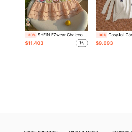
SHEIN EZwear Chaleco tipo suéter de punto de ganchillo calado con patchwork colorido
CosyJoli Cárdigan sin mangas con bordado floral y lazo d
-30%
-30%
$11.403
$9.093