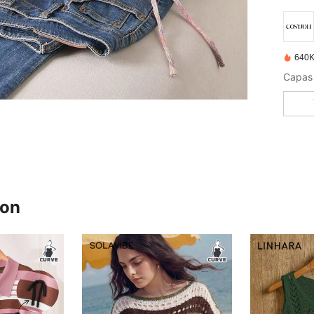
640K
Capas 
ron