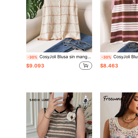
CosyJoli Blusa sin mangas de punto a rayas para mujer talla grande, elegante y casual para uso diario y vacaciones, ajustada
CosyJoli Blusa casual de punto holgada con cuello polo, a rayas y contraste de
-30%
-30%
$9.093
$8.463