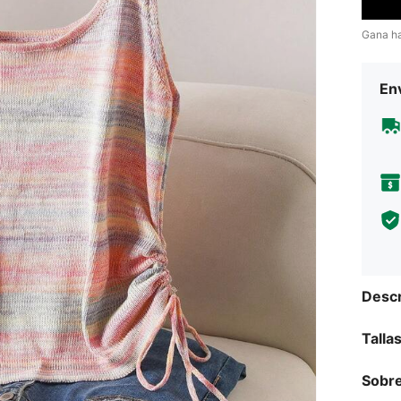
Gana h
Env
Descr
Talla
Sobre