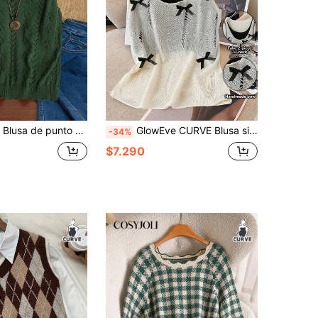
4,84
2K
158K
4,84
2K
158K
angas con escote en V y calado, unicolor, informal, talla grande
GlowEve CURVE Blusa sin mangas de punto con lazo calado, casual para primavera/verano
-34%
$7.290