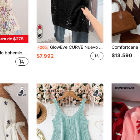
rro de $275
GlowEve CURVE Nuevo chaleco de punto hueco con decoración de corazón rojo lindo, patrón floral 3D, versátil y transpirable, para el Día de San Valentín de la primavera temprana para mujeres
-20%
ochet - Blusa holgada sin mangas de cuello redondo con estilo vintage como prenda de abrigo
$13.590
$7.992