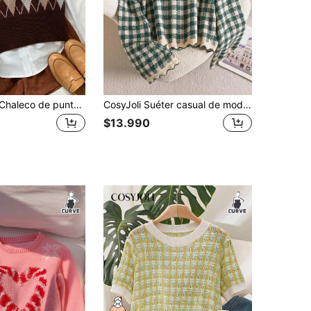
Comfortcana Chaleco de punto de talla grande para la temporada de regreso a la escuela, estilo preppy elegante de los 90 y 80, vintage con estampado de rombos, top para fiesta y formal, color marrón chocolate, verano, Día del Maestro
CosyJoli Suéter casual de moda con cuello redondo y estampado a cuadros para mujer talla grande, invierno
$13.990