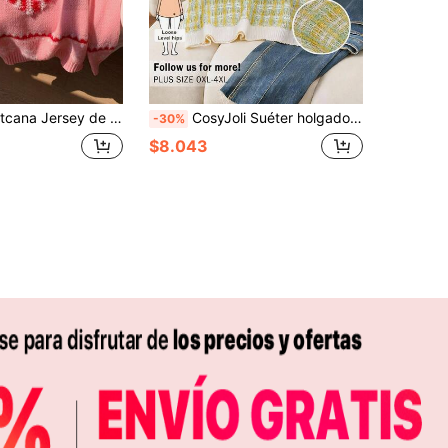
eño de corazón de moda en color rosa, jersey casual y dulce para uso diario y versátil, otoño/invierno
CosyJoli Suéter holgado de punto versátil, elegante y de estilo francés casual, de colores vivos, ideal para el día a día y las vacaciones, para mujeres de talla grande
-30%
$8.043