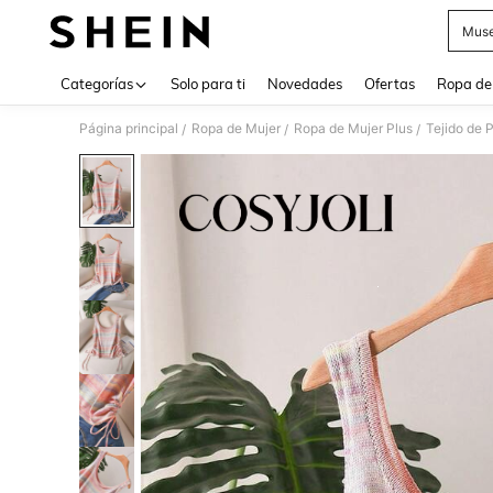
Muse
Use up 
Categorías
Solo para ti
Novedades
Ofertas
Ropa de
Página principal
Ropa de Mujer
Ropa de Mujer Plus
Tejido de 
/
/
/