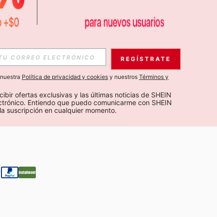
APP
S EXCLUSIVAS, PROMOCIONES Y NOTICIAS DE SHEIN
REGÍSTRATE
Suscribir
a nuestra
Política de privacidad y cookies
y nuestros
Términos y
Suscribirte
cibir ofertas exclusivas y las últimas noticias de SHEIN 
ectrónico. Entiendo que puedo comunicarme con SHEIN 
la suscripción en cualquier momento.
Suscribir