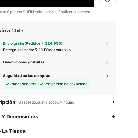
asta
8
puntos SHEIN calculados al finalizar la compra.
ío a
Chile
Envío gratis(Pedidos ≥ $24.990)
Entrega estimada:
5-10 Días laborables
Devoluciones gratuitas
Seguridad en las compras
Pagos seguros
Protección de privacidad
ipción
Jaspeado,cuello scoop,Ninguno
s Y Dimensiones
 La Tienda
4,84
2K
158K