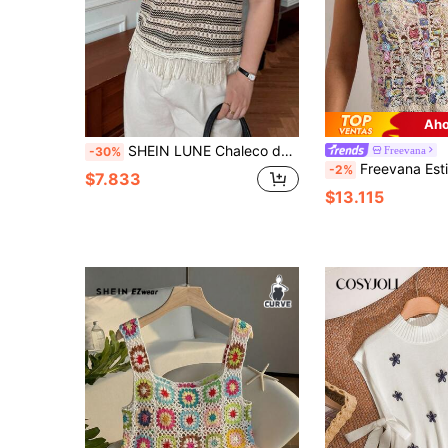
Aho
SHEIN LUNE Chaleco de punto con bloques de color, rayas y flecos en el bajo, para ropa escolar de talla grande
Freevana
-30%
Freevana Estilo bohemio de vacaciones para mujer | Top de punto calado con flores de colores en estilo cr
-2%
$7.833
$13.115