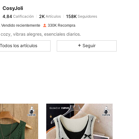
CosyJoli
4,84
2K
158K
Calificación
Artículos
Seguidores
j***a
pagó
Hace 1 día
 Vendido recientemente
330K Recompra
4,84
2K
158K
cozy, vibras alegres, esenciales diarios.
Todos los artículos
Seguir
4,84
2K
158K
4,84
2K
158K
4,84
2K
158K
4,84
2K
158K
4,84
2K
158K