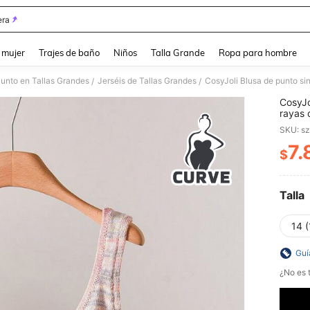
ra
and down arrow keys to navigate search Búsqueda reciente and Busca y Encuentr
 mujer
Trajes de baño
Niños
Talla Grande
Ropa para hombre
Punto en Tallas Grandes
Jerséis de Tallas Grandes
/
/
CosyJo
rayas 
SKU: s
7.
$
PR
Talla
14 (
Guí
¿No es t