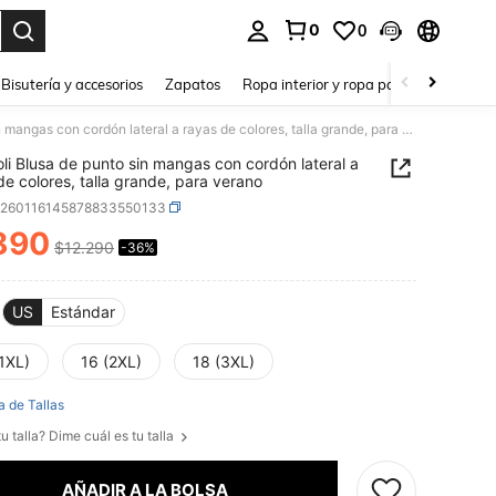
0
0
a. Press Enter to select.
Bisutería y accesorios
Zapatos
Ropa interior y ropa para dormir
Ho
CosyJoli Blusa de punto sin mangas con cordón lateral a rayas de colores, talla grande, para verano
li Blusa de punto sin mangas con cordón lateral a
de colores, talla grande, para verano
z260116145878833550133
890
$12.290
-36%
ICE AND AVAILABILITY
US
Estándar
1XL)
16 (2XL)
18 (3XL)
a de Tallas
u talla? Dime cuál es tu talla
AÑADIR A LA BOLSA