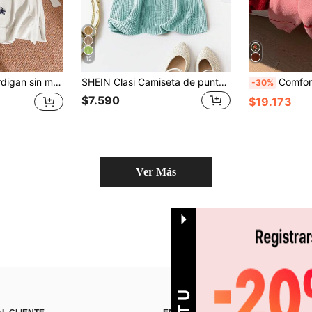
12
elantero, informal para primavera y otoño, talla grande
SHEIN Clasi Camiseta de punto de unicolor minimalista para vacaciones de verano para mujer de talla grande
Comfortcana Jersey de punto jacquard con dis
-30%
$7.590
$19.173
Ver Más