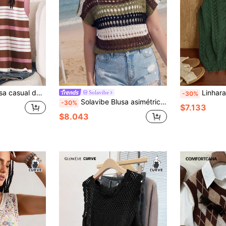
 color, con bordado de mariposa, para mujer de talla grande, para verano
Linhara Blusa de punto sin m
Solavibe
-30%
Solavibe Blusa asimétrica de hombro de rayas de ganchillo de estilo retro casual de vacaciones para mujer
-30%
$7.133
$8.043