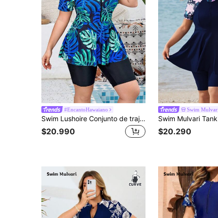
#EncantoHawaiano
Swim Mulvar
Swim Lushoire Conjunto de traje de baño Tankini de verano de talla grande con diseño de plantas tropicales impresas de alta cuello con cremallera y manga corta y boxeador unicolor corto para vacaciones en la playa
$20.990
$20.290