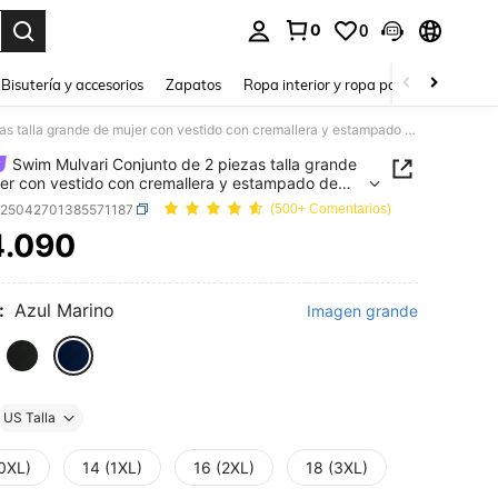
0
0
a. Press Enter to select.
Bisutería y accesorios
Zapatos
Ropa interior y ropa para dormir
Ho
Swim Mulvari Conjunto de 2 piezas talla grande de mujer con vestido con cremallera y estampado de plantas, y pantalones de cintura alta de un solo color, conjunto minimalista de top y Bottom de estilo bikini para uso diario
Swim Mulvari Conjunto de 2 piezas talla grande
er con vestido con cremallera y estampado de
s, y pantalones de cintura alta de un solo color,
z25042701385571187
(500+ Comentarios)
to minimalista de top y Bottom de estilo bikini
4.090
so diario
ICE AND AVAILABILITY
:
Azul Marino
Imagen grande
US Talla
(0XL)
14 (1XL)
16 (2XL)
18 (3XL)