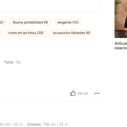
10)
Buena portabilidad (6)
elegante (10)
como en las fotos (38)
accesorios faltantes (6)
2
Artícul
relaci
L
Talla:
1XL
Útil (2)
n, Cintura: 106 cm / 42 in, Busto: 134 cm / 52.8 in, Color: Rosa, Talla: 3XL
40 cm / 55 in
Cintura:
106 cm / 42 in