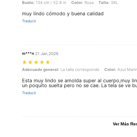
Busto:
134 cm / 52.8 in
Color:
Rosa
Talla:
3XL
muy lindo cómodo y buena calidad
Traducir
m***n
21 Jan,2026
Adecuado general: La talla corresponde, Color: Azul Marino, Talla: 
Adecuado general:
La talla corresponde
Color:
Azul Mari
Esta muy lindo se amolda super al cuerpo,muy lind
un poquito suelta pero no se cae. La tela se ve b
Traducir
Ver Más Re