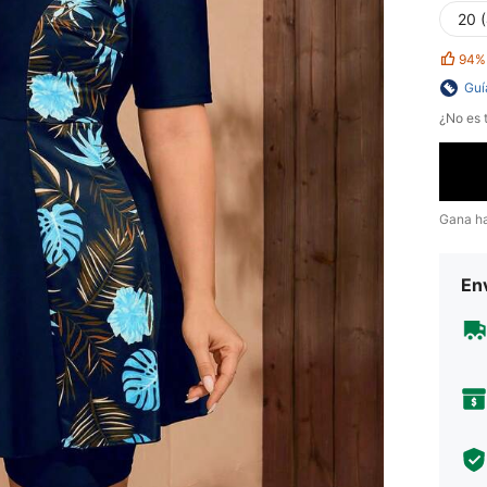
20 
94%
Guí
¿No es t
Gana h
Env