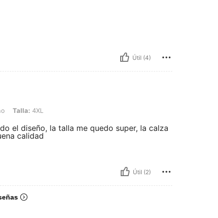
Útil (4)
4XL
no
Talla:
4XL
o el diseño, la talla me quedo super, la calza
uena calidad
Útil (2)
señas