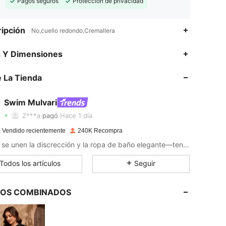
Pagos seguros
Protección de privacidad
ipción
No,cuello redondo,Cremallera
s Y Dimensiones
4,91
980
92K
 La Tienda
Swim Mulvari
4,91
980
92K
Z***a
pagó
Hace 1 día
r***i
seguido
Hace 30 minutos
 Vendido recientemente
240K Recompra
4,91
980
92K
Donde se unen la discrección y la ropa de baño elegante—tenemos lo que necesitas.
Todos los artículos
Seguir
4,91
980
92K
LOS COMBINADOS
4,91
980
92K