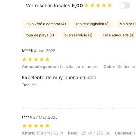
Ver reseñas locales
5,00
lo volveré a comprar (4)
rapidez logística (8)
sin olor (
ropa de playa (7)
buen servicio (1)
Talla adecuada (3)
k***6
4 Jun,2025
Adecuado general: La talla corresponde, Color: Multicolor, Talla: 1X
Adecuado general:
La talla corresponde
Color:
Multicolor
Excelente de muy buena calidad
Traducir
f***s
27 May,2025
Altura: 158 cm / 62 in, Peso: 125 kg / 276 lbs, Caderas: 140 cm / 55 i
Altura:
158 cm / 62 in
Peso:
125 kg / 276 lbs
Caderas:
1