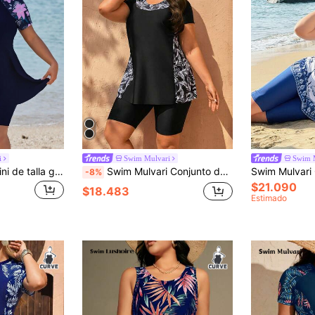
i
Swim Mulvari
Swim 
Swim Mulvari Tankini de talla grande con estampado floral suelto, vestido de playa de talla grande para el verano
Swim Mulvari Conjunto de 2 piezas de traje de baño modesto y estilizador para mujer talla grande, con estampado de hojas en blanco y negro aleatorio y parches de unicolor, cuello alto, cintura alta, shorts y top de manga corta, para vacaciones y uso diario casual
-8%
$21.090
$18.483
Estimado