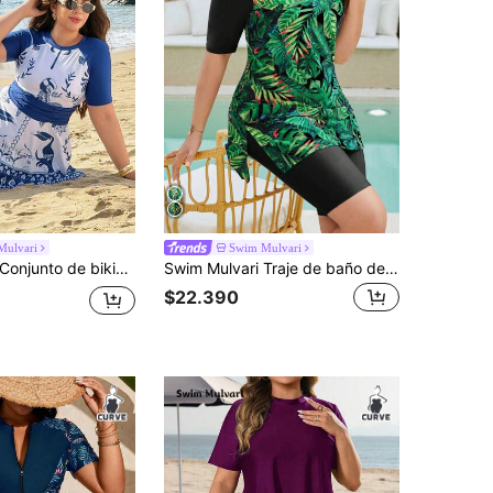
Mulvari
Swim Mulvari
Swim Mulvari Conjunto de bikini de traje de baño de estilo de Medio Oriente con estampado digital adelgazante para mujeres de talla grande, nuevo para el verano de 2026
Swim Mulvari Traje de baño de estilo chaleco con estampado de mujer de talla grande para atuendo de verano y playa tropical para mujer, ropa de mujer talla grande verde
$22.390