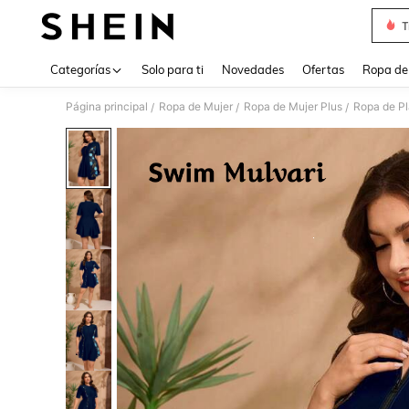
T
Use up 
Categorías
Solo para ti
Novedades
Ofertas
Ropa de
Página principal
Ropa de Mujer
Ropa de Mujer Plus
Ropa de Pl
/
/
/