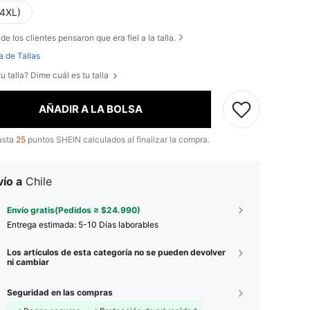
(4XL)
de los clientes pensaron que era fiel a la talla.
a de Tallas
u talla? Dime cuál es tu talla
AÑADIR A LA BOLSA
asta
25
puntos SHEIN calculados al finalizar la compra.
ío a
Chile
Envío gratis(Pedidos ≥ $24.990)
Entrega estimada:
5-10 Días laborables
Los artículos de esta categoría no se pueden devolver
ni cambiar
Seguridad en las compras