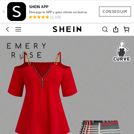
SHEIN APP
×
CONSEGUIR
Descarga la APP y gana ofertas exclusivas
(1,319)