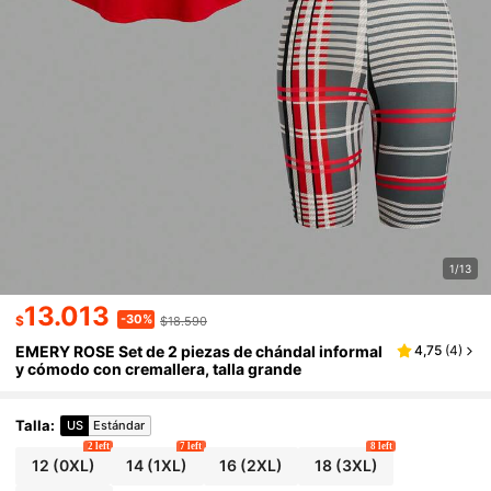
1/13
13.013
-30%
$
$18.590
EMERY ROSE Set de 2 piezas de chándal informal
4,75
(
4
)
y cómodo con cremallera, talla grande
Talla
:
US
Estándar
2 left
7 left
8 left
12
(0XL)
14
(1XL)
16
(2XL)
18
(3XL)