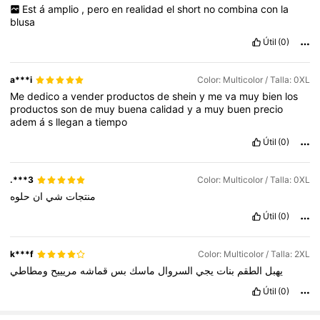
Est
á
amplio
,
pero
en
realidad
el
short
no
combina
con
la
blusa
Útil
(0)
a***i
Color: Multicolor / Talla: 0XL
Me
dedico
a
vender
productos
de
shein
y
me
va
muy
bien
los
productos
son
de
muy
buena
calidad
y
a
muy
buen
precio
adem
á
s
llegan
a
tiempo
Útil
(0)
.***3
Color: Multicolor / Talla: 0XL
منتجات
شي
ان
حلوه
Útil
(0)
k***f
Color: Multicolor / Talla: 2XL
يهبل
الطقم
بنات
يجي
السروال
ماسك
بس
قماشه
مريييح
ومطاطي
Útil
(0)