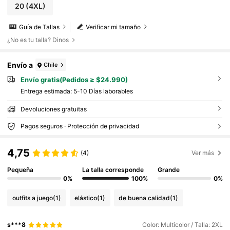
20
(4XL)
Guía de Tallas
Verificar mi tamaño
¿No es tu talla? Dinos
Envío a
Chile
Envío gratis(Pedidos ≥ $24.990)
Entrega estimada:
5-10 Días laborables
Devoluciones gratuitas
Pagos seguros · Protección de privacidad
4,75
(4)
Ver más
Pequeña
La talla corresponde
Grande
0%
100%
0%
outfits a juego
(1)
elástico
(1)
de buena calidad
(1)
s***8
Color: Multicolor / Talla: 2XL