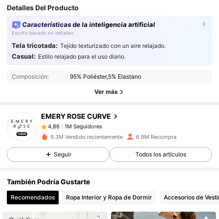
Detalles Del Producto
Características de la inteligencia artificial
Escrito basado en detalles
Tela tricotada:
Tejido texturizado con un aire relajado.
1M Seguidores
4,86
Casual:
Estilo relajado para el uso diario.
Composición:
95% Poliéster,5% Elastano
1M Seguidores
4,86
Ver más
EMERY ROSE CURVE
1M Seguidores
4,86
r***2
pagó
Hace 1 día
9.3M Vendido recientemente
6.9M Recompra
1M Seguidores
4,86
Seguir
Todos los artículos
También Podría Gustarte
1M Seguidores
4,86
Recomendados
Ropa Interior y Ropa de Dormir
Accesorios de Vesti
1M Seguidores
4,86