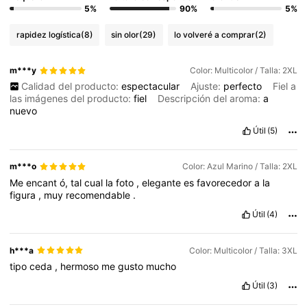
5%
90%
5%
rapidez logística
(8)
sin olor
(29)
lo volveré a comprar
(2)
m***y
Color: Multicolor / Talla: 2XL
Calidad del producto:
espectacular
Ajuste:
perfecto
Fiel a
las imágenes del producto:
fiel
Descripción del aroma:
a
nuevo
Útil
(5)
m***o
Color: Azul Marino / Talla: 2XL
Me
encant
ó,
tal
cual
la
foto
,
elegante
es
favorecedor
a
la
figura
,
muy
recomendable
.
Útil
(4)
h***a
Color: Multicolor / Talla: 3XL
tipo
ceda
,
hermoso
me
gusto
mucho
Útil
(3)