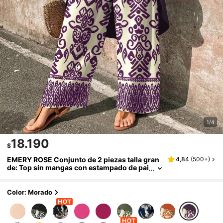
1/4
18.190
$
EMERY ROSE Conjunto de 2 piezas talla gran
4,84
(
500+
)
de: Top sin mangas con estampado de pai
sley y pantalones de pierna ancha
Color: Morado