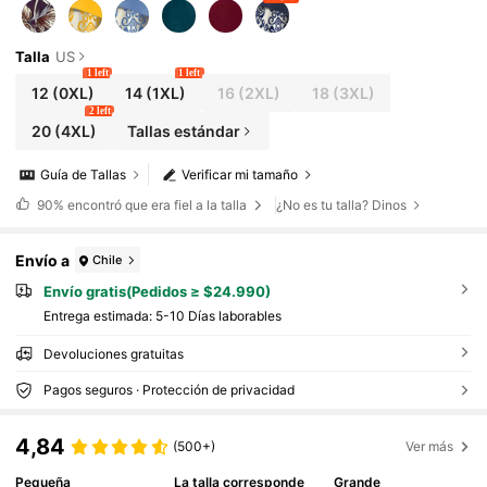
Talla
US
1 left
1 left
12
(0XL)
14
(1XL)
16
(2XL)
18
(3XL)
2 left
20
(4XL)
Tallas estándar
Guía de Tallas
Verificar mi tamaño
90%
encontró que era fiel a la talla
¿No es tu talla? Dinos
Envío a
Chile
Envío gratis(Pedidos ≥ $24.990)
Entrega estimada:
5-10 Días laborables
Devoluciones gratuitas
Pagos seguros · Protección de privacidad
4,84
(500+)
Ver más
Pequeña
La talla corresponde
Grande