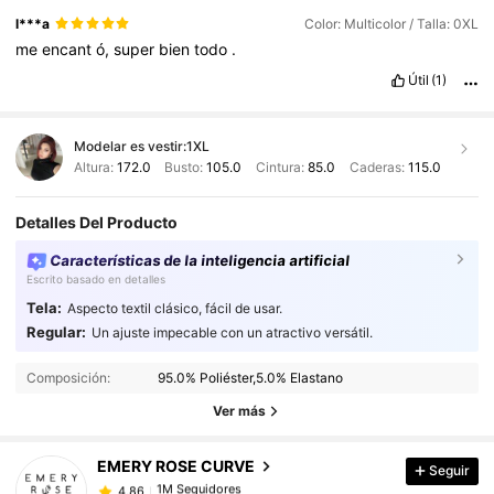
l***a
Color: Multicolor / Talla: 0XL
me
encant
ó,
super
bien
todo
.
Útil
(1)
Modelar es vestir:
1XL
Altura:
172.0
Busto:
105.0
Cintura:
85.0
Caderas:
115.0
Detalles Del Producto
Características de la inteligencia artificial
Escrito basado en detalles
Tela:
Aspecto textil clásico, fácil de usar.
Regular:
Un ajuste impecable con un atractivo versátil.
1M Seguidores
4,86
Composición:
95.0% Poliéster,5.0% Elastano
1M Seguidores
4,86
Ver más
EMERY ROSE CURVE
Seguir
1M Seguidores
4,86
n***i
pagó
Hace 1 día