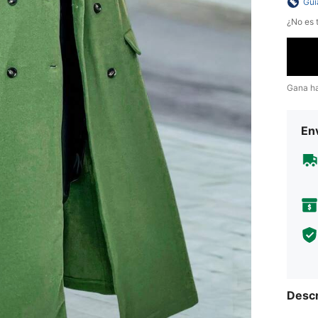
Guí
¿No es t
Gana h
Env
Descr