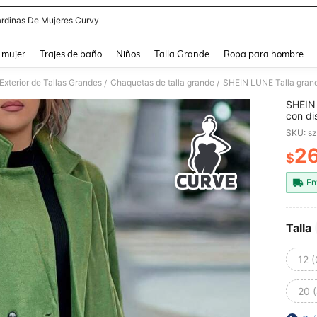
rdinas De Mujeres Curvy
and down arrow keys to navigate search Búsqueda reciente and Busca y Encuentr
 mujer
Trajes de baño
Niños
Talla Grande
Ropa para hombre
Exterior de Tallas Grandes
Chaquetas de talla grande
/
/
SHEIN 
con di
SKU: s
26
$
PR
En
Talla
12 
20 