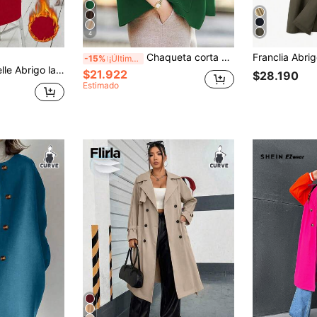
4
Chaqueta corta de solapa minimalista de un solo pecho para mujer de talla grande, ropa de otoño de talla grande
-15%
¡Últimos 3 días
a ceñida, bolsillo y botones, estilo clásico y minimalista para mujer de talla grande, prenda de otoño/invierno
$21.922
$28.190
Estimado