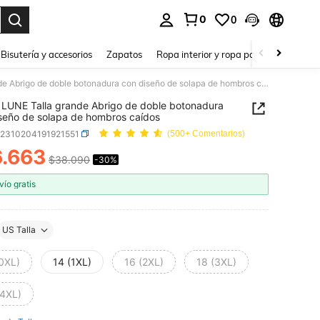
0
0
a. Press Enter to select.
Bisutería y accesorios
Zapatos
Ropa interior y ropa para dormir
Ho
SHEIN LUNE Talla grande Abrigo de doble botonadura con diseño de solapa de hombros caídos
LUNE Talla grande Abrigo de doble botonadura
seño de solapa de hombros caídos
z2310204191921551
(500+ Comentarios)
.663
$38.090
-30%
ICE AND AVAILABILITY
vío gratis
US Talla
(0XL)
14 (1XL)
16 (2XL)
18 (3XL)
(4XL)