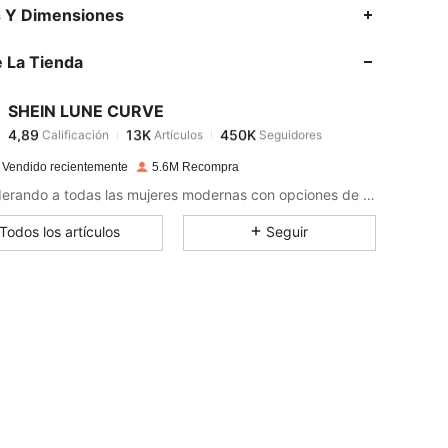
4,89
13K
450K
s Y Dimensiones
 La Tienda
4,89
13K
450K
SHEIN LUNE CURVE
4,89
13K
450K
Calificación
Artículos
Seguidores
1***6
pagó
Hace 1 día
 Vendido recientemente
5.6M Recompra
4,89
13K
450K
Empoderando a todas las mujeres modernas con opciones de estilo ilimitadas.
Todos los artículos
Seguir
4,89
13K
450K
4,89
13K
450K
4,89
13K
450K
4,89
13K
450K