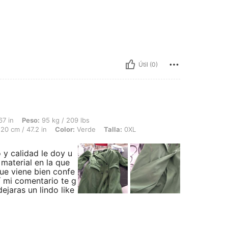
Útil (0)
 95 kg / 209 lbs, Caderas: 140 cm / 55 in, Cintura: 108 cm / 43 in, Busto: 120 cm /
67 in
Peso:
95 kg / 209 lbs
20 cm / 47.2 in
Color:
Verde
Talla:
0XL
y calidad le doy u
 material en la que
ue viene bien confe
í mi comentario te g
ejaras un lindo like