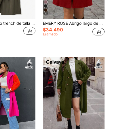
8
Franclia Abrigo trench de talla grande, de unicolor, con cuello vuelto y doble botonadura
EMERY ROSE Abrigo largo de mujer con cintura ceñida, decoración de botones en la solapa
$34.490
Estimado