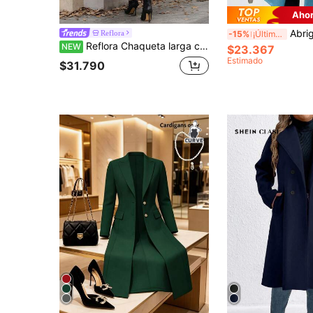
Ahor
Abrigo de talla grande de longitud media, cierre con
Reflora
-15%
¡Últimos 3 días
Reflora Chaqueta larga con capucha de unicolor talla grande
NEW
$23.367
Estimado
$31.790