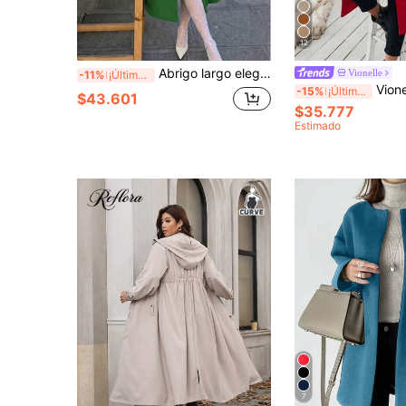
12
Abrigo largo elegante de mujer talla grande, casual, de mezcla de lana, con cuello vuelto, manga larga, cálido, para ir al trabajo, otoño/invierno
Vionelle
-11%
¡Últimos 3 días
Vionelle Abrigo largo con solapa grande, cintur
-15%
¡Últimos 3 días
$43.601
$35.777
Estimado
7