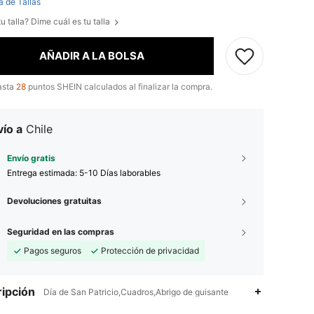
a de Tallas
u talla? Dime cuál es tu talla
AÑADIR A LA BOLSA
asta
28
puntos SHEIN calculados al finalizar la compra.
ío a
Chile
Envío gratis
Entrega estimada:
5-10 Días laborables
Devoluciones gratuitas
Seguridad en las compras
Pagos seguros
Protección de privacidad
ipción
Día de San Patricio,Cuadros,Abrigo de guisante