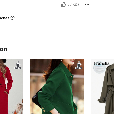
Útil (23)
señas
ron