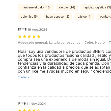
mantiene el calor (15)
sin olor (14)
rapidez logística (3)
color liso (5)
buen espesor (2)
básico (4)
bonito (
E***E
19 Aug,2024
Adecuado general: La talla corresponde, Color: Negro, Talla: 0XL
Adecuado general:
La talla corresponde
Color:
Negro
T
Hola, soy una vendedora de productos SHEIN co
que todos los productos fusiona calidad , estilo y
compra sea una experiencia de moda sin igual. De
tendencias y la durabilidad de cada prenda. Con
confianza en la calidad a precios que se adapta
con un like me ayudas mucho en seguir creciend
Traducir
l***6
11 Nov,2024