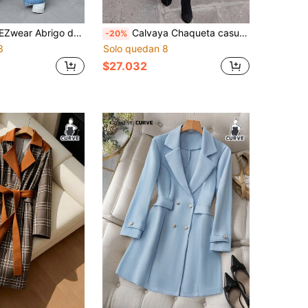
on doble botonadura y hombros caídos con bloques de color, para invierno
Calvaya Chaqueta casual de manga larga con cuello vuelto y hombros caídos, de unicolor, para mujer de talla grande, para otoño/invierno
-20%
3
Solo quedan 8
$27.032