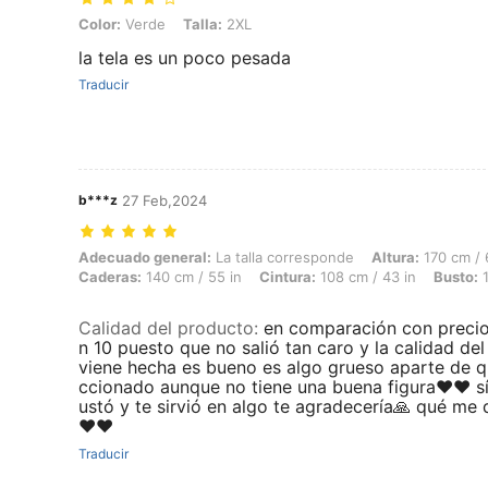
Color: Verde, Talla: 2XL
Color:
Verde
Talla:
2XL
la tela es un poco pesada
Traducir
b***z
27 Feb,2024
Adecuado general: La talla corresponde, Altura: 170 cm / 67 in, Peso:
Adecuado general:
La talla corresponde
Altura:
170 cm / 
Caderas:
140 cm / 55 in
Cintura:
108 cm / 43 in
Busto:
1
Calidad del producto
:
en comparación con precio 
n 10 puesto que no salió tan caro y la calidad del
viene hecha es bueno es algo grueso aparte de q
ccionado aunque no tiene una buena figura♥️♥️ s
ustó y te sirvió en algo te agradecería🙏 qué me d
♥️♥️
Traducir