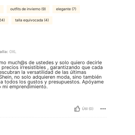
outfits de invierno (9)
elegante (7)
24)
talla equivocada (4)
alla:
0XL
mo much@s de ustedes y solo quiero decirle
 precios irresistibles , garantizando que cada
scubran la versatilidad de las últimas
 Shein, no solo adquieren moda, sino también
n a todos los gustos y presupuestos. Apóyame
o mi emprendimiento.
Útil (0)