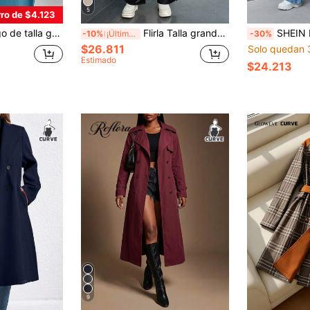
5
ro de $4.123
 botones delanteros, cuello redondo, manga larga, abrigo de punto de unicolor, superventas de otoño/invierno primavera
Flirla Talla grande Gabardina de doble botonadura con cinturón
SHEIN EZwear Abrigo de abrigo c
-10%
¡Últimos 3 días
-30%
$26.811
Solo quedan 
Estimado
$24.213
9