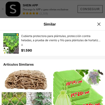
SHEIN APP
×
CONSEGUIR
Descarga la APP y gana ofertas exclusivas
(1,319)
Similar
Cubierta protectora para plántulas, protección contra
heladas, a prueba de viento y frío para plántulas de hortalizas
y melón
A
$1.590
Artículos Similares