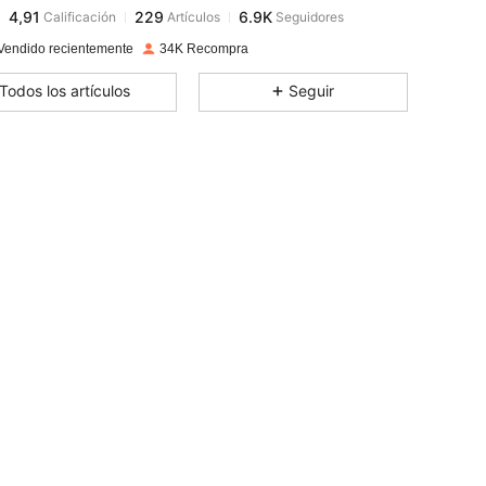
4,91
229
6.9K
Calificación
Artículos
Seguidores
s***7
pagó
Hace 1 día
Vendido recientemente
34K Recompra
4,91
229
6.9K
Todos los artículos
Seguir
4,91
229
6.9K
4,91
229
6.9K
4,91
229
6.9K
4,91
229
6.9K
4,91
229
6.9K
4,91
229
6.9K