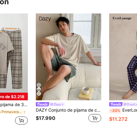
ron
ro de $2.218
ro, con pantalón y parte superior estampada, ropa de casa de verano
Dazy
EverL
DAZY Conjunto de pijama de camiseta de manga corta y shorts a rayas para hombres en verano
EverLounge Conjunto de pijama para hombre, con camiseta de manga corta de color gris claro sólido y panta
-20%
en Primavera/Verano/Otoño Conjuntos de ropa de est
$17.990
$11.272