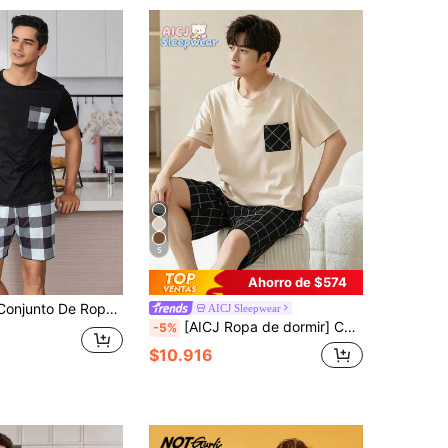
5
Ahorro de $574
ra Hombre Con Parte Superior De Manga Corta A Cuadros Y Pantalones Cortos
AICJ Sleepwear
[AICJ Ropa de dormir] Conjunto de pijama de 2 piezas con pantalón corto de unicolor casual y holgado minimalista + camiseta de cuello redondo de manga corta para uso en casa, primavera/verano
-5%
$10.916