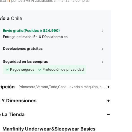
asta
11
puntos SHEIN calculados al finalizar la compra.
ío a
Chile
Envío gratis(Pedidos ≥ $24.990)
Entrega estimada:
5-10 Días laborables
Devoluciones gratuitas
Seguridad en las compras
Pagos seguros
Protección de privacidad
ipción
Primavera/Verano,Todo,Casa,Lavado a máquina, no limpiar en seco, 
4,91
229
6.9K
s Y Dimensiones
 La Tienda
4,91
229
6.9K
Manfinity Underwear&Sleepwear Basics