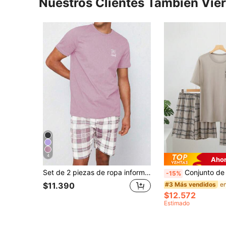
Nuestros Clientes También Vie
4
Ahor
Set de 2 piezas de ropa informal de verano: Top de cuello redondo ligero y pantalones cortos con estampado a cuadros. Conjunto de ropa de estar en casa con estilo casual
Conjunto de pijama de 3 piezas para hombre, de manga corta y peso lige
-15%
#3 Más vendidos
$11.390
$12.572
Estimado