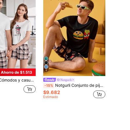
5
Ahorro de $1.513
 pijama a juego con estampado de cuadros y diseño de taza de café para parejas
Notgurli
Notgurli Conjunto de pijama cómodo y casual para hombre compuesto por camiseta gráfica con diseño de comida rápida americana divertida e impresa y shorts.
-15%
$9.682
Estimado