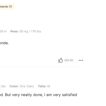
mente (1)
80 kg / 176 lbs, Color: Gris Claro, Talla: L
69 in
Peso:
80 kg / 176 lbs
onde.
Útil (0)
 Gris Claro, Talla: M
 lbs
Color:
Gris Claro
Talla:
M
ed. But very neatly done, I am very satisfied