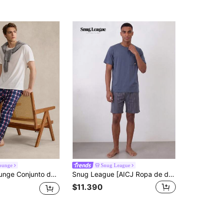
ounge
Snug League
lón de estar por casa a cuadros burdeos. La sencilla parte superior sólida equilibra la complejidad visual del estampado a cuadros, mientras que el elemento a cuadros agrega un toque vintage al aspecto general, elegante pero casual.
Snug League [AICJ Ropa de dormir] Conjunto de 2 piezas de camiseta de manga corta de unicolor holgada y simple, y pantalones cortos a cuadros de pijama, para primavera/verano
$11.390