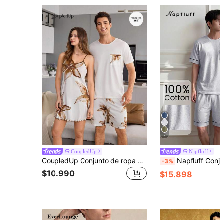
4
CoupledUp
Napfluff
CoupledUp Conjunto de ropa de estar en casa para hombre con sudadera de manga corta con bolsillo y shorts con estampado de flor de lirio
Napfluff Conjunto de pijama de hombre con cuello de tripulación de 
-3%
$10.990
$15.898