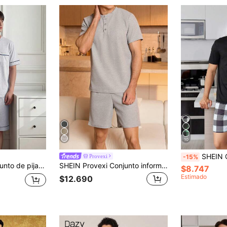
10
SHEIN Conjunto De Ropa De Hogar Pa
Provexi
-15%
punto, manga corta y pantalón corto con ribete de contraste
SHEIN Provexi Conjunto informal de ropa de casa con cuello henley para hombres en primavera
$8.747
Estimado
$12.690