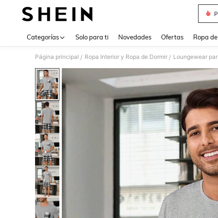
P
Use up 
Categorías
Solo para ti
Novedades
Ofertas
Ropa de
Página principal
Ropa Interior y Ropa de Dormir
Loungewear pa
/
/