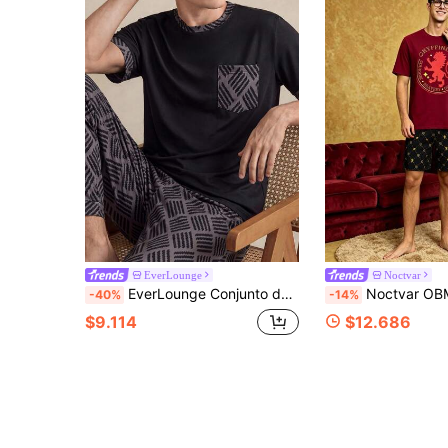
EverLounge
Noctvar
EverLounge Conjunto de pantalones y camisa de manga corta con estampado de verano para hombre, sudadera casual de cuello redondo
Noctvar OBM Sleepwear X Harry Potter 2 piezas Conjunto de pijama casual para hombre con to
-40%
-14%
$9.114
$12.686