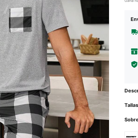
Gana h
Env
Descr
Talla
Sobre