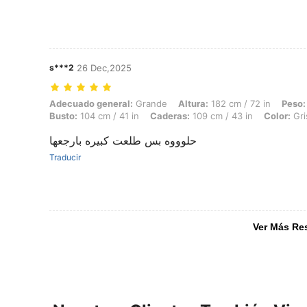
s***2
26 Dec,2025
Adecuado general: Grande, Altura: 182 cm / 72 in, Peso: 76 kg / 168 lb
Adecuado general:
Grande
Altura:
182 cm / 72 in
Peso:
Busto:
104 cm / 41 in
Caderas:
109 cm / 43 in
Color:
Gri
حلوووه بس طلعت كبيره بارجعها
Traducir
Ver Más Re