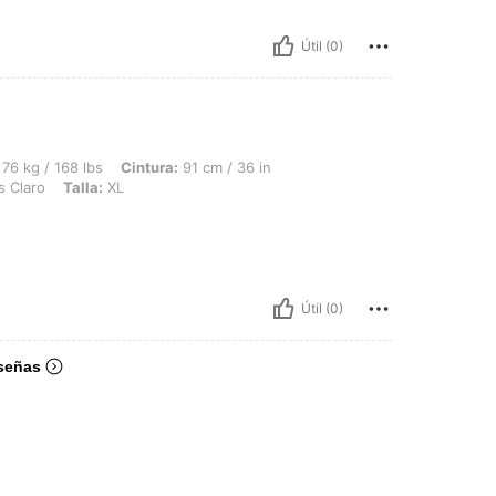
Útil (0)
s, Cintura: 91 cm / 36 in, Busto: 104 cm / 41 in, Caderas: 109 cm / 43 in, Color: G
76 kg / 168 lbs
Cintura:
91 cm / 36 in
s Claro
Talla:
XL
Útil (0)
señas