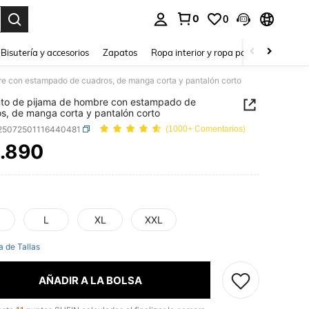
0
0
a. Press Enter to select.
Bisutería y accesorios
Zapatos
Ropa interior y ropa para dormir
Ho
e con estampado de cuadros, de manga corta y pantalón corto
to de pijama de hombre con estampado de
s, de manga corta y pantalón corto
i25072501116440481
(1000+ Comentarios)
.890
ICE AND AVAILABILITY
L
XL
XXL
a de Tallas
AÑADIR A LA BOLSA