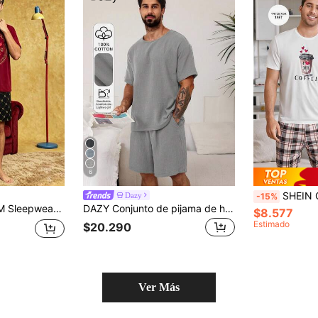
6
SHEIN Cómodos y casuales conjuntos de
Dazy
-15%
p de manga corta de cuello redondo estampado + pantalones cortos de cintura elástica
DAZY Conjunto de pijama de hombre de color gris oscuro sólido, para verano
$8.577
Estimado
$20.290
Ver Más