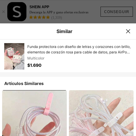
SHEIN APP
×
CONSEGUIR
Descarga la APP y gana ofertas exclusivas
(1,319)
Similar
Funda protectora con diseño de letras y corazones con brillo,
elementos de corazón rosa para cable de datos, para AirPods
4/Pro 2/3, funda para auriculares Bluetooth para AirPods Pro
Multicolor
3, regalo del Día de la Madre de primavera
$1.690
Artículos Similares