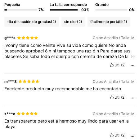
Pequeña
La talla corresponde
Grande
7%
93%
0%
día de acción de gracias
(2)
sin olor
(2)
fácilmente portátil
(1)
g***s
Color: Amarillo / Talla: M
Ivonny
tiene
como
veinte
Vive
su
vida
como
quiere
No
anda
buscando
aprobaci
ó
n
ni
tampoco
una
raz
ó
n
Para
darse
sus
placeres
Se
soba
todo
el
cuerpo
con
cremita
de
cereza
De
la
lencer
í
a
solo
se
pone
una
pieza
Pone
salsita
cl
á
sica
y
la
baila
Útil
(2)
con
destreza
Le
gusta
que
la
miren
pa
que
admiren
su
belleza
Ella
es
un
esc
á
ndalo
Ella
te
quita
el
ox
í
geno
Es
una
obra
de
arte
,
ella
es
punto
y
aparte
Ella
es
feliz
con
lo
b
á
sico
Y
si
la
m***8
Color: Amarillo / Talla: M
vieras
bailando
Lento
,
es
un
espect
á
culo
C
ó
mo
piensa
es
Excelente
producto
muy
recomendable
me
ha
encantado
brillante
,
ella
es
impresionante
Todo
en
ella
es
rom
á
ntico
Fant
á
stica
,
magn
í
fica
É
tica
,
ex
ó
tica
M
á
gica
,
m
í
stica
Su
Útil
(2)
mirada
es
hipn
ó
tica
Ú
nica
Esa
mujer
es
ic
ó
nica
z***o
Color: Amarillo / Talla: M
Es
transparente
pero
est
á
hermoso
muy
lindo
para
usar
en
la
playa
Útil
(2)