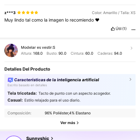
z***3
Color: Amarillo / Talla: XS
Muy
lindo
tal
como
la
imagen
lo
recomiendo
❤️
Útil
(1)
Modelar es vestir:
S
Altura:
168.0
Busto:
90.0
Cintura:
60.0
Caderas:
94.0
Detalles Del Producto
Características de la inteligencia artificial
Escrito basado en detalles
Tela tricotada:
Tacto de punto con un aspecto acogedor.
368K Seguidores
4,83
Casual:
Estilo relajado para el uso diario.
Composición:
96% Poliéster,4% Elastano
368K Seguidores
4,83
Ver más
Sunnyshic
368K Seguidores
4,83