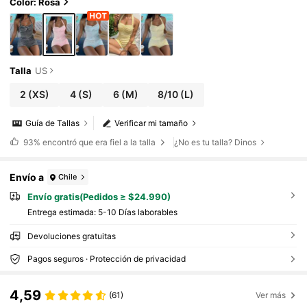
verano, cómodo, casual, de playa, vacaciones, d
Color: Rosa
ulce y versátil
Talla
US
2
(XS)
4
(S)
6
(M)
8/10
(L)
Guía de Tallas
Verificar mi tamaño
93%
encontró que era fiel a la talla
¿No es tu talla? Dinos
Envío a
Chile
Envío gratis(Pedidos ≥ $24.990)
Entrega estimada:
5-10 Días laborables
Devoluciones gratuitas
Pagos seguros · Protección de privacidad
4,59
(61)
Ver más