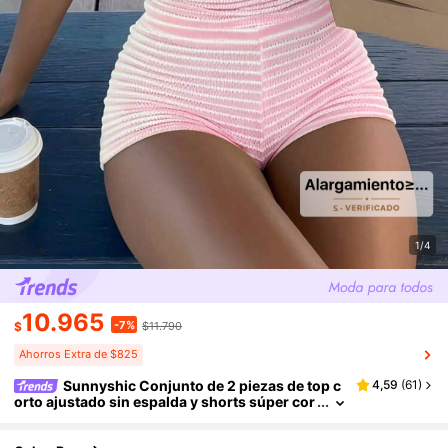
1/4
10.965
-7%
$
$11.790
Ahorros Extra de $825
Sunnyshic Conjunto de 2 piezas de top c
4,59
(
61
)
orto ajustado sin espalda y shorts súper cor
tos de cintura alta, con rayas de jacquard teji
das en amarillo y blanco, para mujer, primavera/