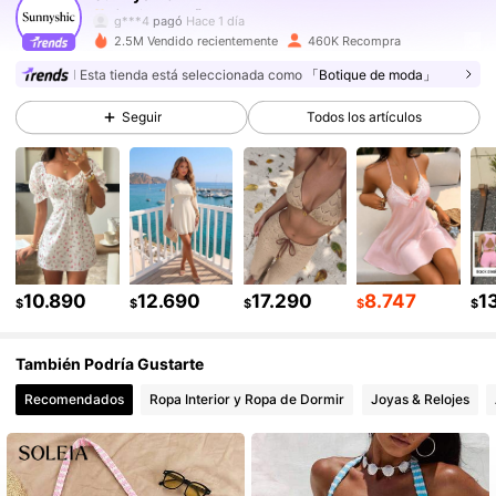
g***4
pagó
Hace 1 día
2.5M Vendido recientemente
460K Recompra
368K Seguidores
4,83
Esta tienda está seleccionada como
「Botique de moda」
Seguir
Todos los artículos
368K Seguidores
4,83
368K Seguidores
4,83
368K Seguidores
4,83
10.890
12.690
17.290
8.747
1
$
$
$
$
$
También Podría Gustarte
368K Seguidores
4,83
Recomendados
Ropa Interior y Ropa de Dormir
Joyas & Relojes
368K Seguidores
4,83