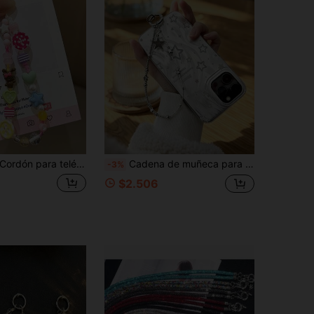
4,91
691
66K
4,91
691
66K
rdón para teléfono móvil con colgante CCD de cuentas con forma de estrella y corazón estilo Y2K adorable, accesorio universal de cadena para funda de teléfono y bolso para niña
Cadena de muñeca para teléfono con cuentas de estrella estética Y2K, correa de mano de metal plateado con dije de estrella soñada grabada, cordón anti-caída desmontable para decoración de smartphone, llave y bolso
-3%
$2.506