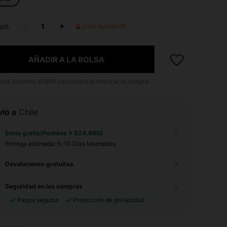
ad:
¡Solo quedan 6!
AÑADIR A LA BOLSA
asta
2
puntos SHEIN calculados al finalizar la compra.
ío a
Chile
Envío gratis(Pedidos ≥ $24.990)
Entrega estimada:
5-10 Días laborables
Devoluciones gratuitas
Seguridad en las compras
Pagos seguros
Protección de privacidad