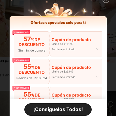
Ofertas especiales solo para ti
Nuevo usuario
57
%DE
Cupón de producto
DESCUENTO
Límite de $11.174
Por tiempo limitado
Sin mín. de compra
para decoración de funda de teléfono, colgante llavero, accesorio de pulsera de cuentas de moda, cadena anti-pérdida para teléfono para mujeres para viajes al aire libre, regalo perfecto para vacaciones
Co
Nuevo usuario
Mini Bloom
-5%
¡Últimos 2 días
55
Carcasa simple de teléfono móvil con lazo blanco, con colgante, corto y conveniente, adecuado para todos los teléfonos móviles y cámaras, con cadena y cuerda, de mano, con correa para la muñeca, anti-pérdida, a prueba de golpes, regalo para mujeres, madre, familia, amigos, cumpleaños, festivo, amuleto de teléfono, cadena de teléfono
%DE
Cupón de producto
$2.176
$1.890
DESCUENTO
Límite de $25.142
e 1 año
Estimado
Por tiempo limitado
Pedidos de +$18.624
Nuevo usuario
55
%DE
Cupón de producto
DESCUENTO
Límite de $29.798
Por tiempo limitado
Pedidos de +$27.936
¡Consíguelos Todos!
Nuevo usuario