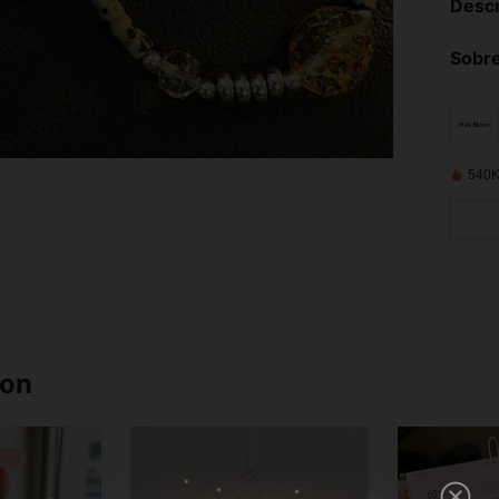
Descr
Sobre
540K
ron