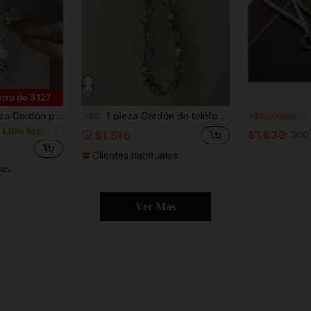
rro de $127
 de estrella de sal marina de verano, colgante de funda de teléfono fresca y delicada, cordón anti-pérdida, estilo Y2K
1 pieza Cordón de teléfono con cuentas de moda, accesorio con cuentas de estrella, adecuado para teléfono, cámara, auriculares, accesorio personalizado, decoración, regalo, adorno de teléfono, accesorio de teléfono (debido al ángulo de disparo y la magnificación, el tamaño real del objeto puede diferir ligeramente de la foto), amuleto de teléfono
L
-5%
-3%
¡Últimos 3 días
en Estilo fresco Cordones para teléfonos celulares
$1.639
$1.516
300
Clientes habituales
les
Ver Más