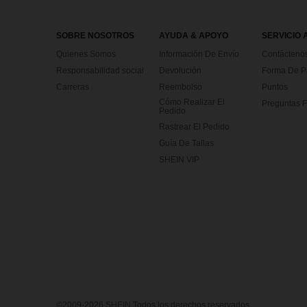
SOBRE NOSOTROS
AYUDA & APOYO
SERVICIO 
Quienes Somos
Información De Envío
Contácteno
Responsabilidad social
Devolución
Forma De 
Carreras
Reembolso
Puntos
Cómo Realizar El
Preguntas F
Pedido
Rastrear El Pedido
Guía De Tallas
SHEIN VIP
©2009-2026 SHEIN Todos los derechos reservados