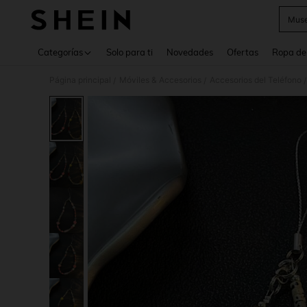
Muse
Use up 
Categorías
Solo para ti
Novedades
Ofertas
Ropa de
Página principal
Móviles & Accesorios
Accesorios del Teléfono
/
/
/