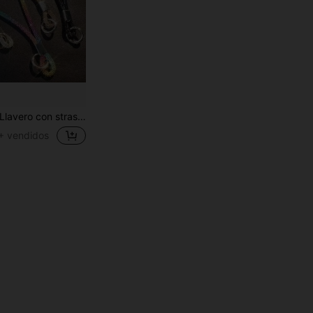
lavero con strass, cordón para teléfono móvil unisex creativo, colgante de cuerda colorido, regalo de cumpleaños, recuerdo de fiesta de aniversario
+ vendidos