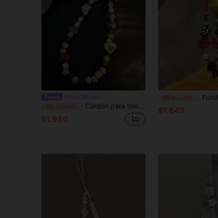
Funda de teléfono con perro salchicha, cordón de teléfono con cuentas de dopamin
Mini Bloom
-25%
¡Últimos 2 días
Cordón para teléfono con estrella y corazón verde Ins, correa para cámara CCD, nueva cadena de moda de nicho, fresca y versátil
-3%
¡Últimos 3 días
$1.643
$1.930