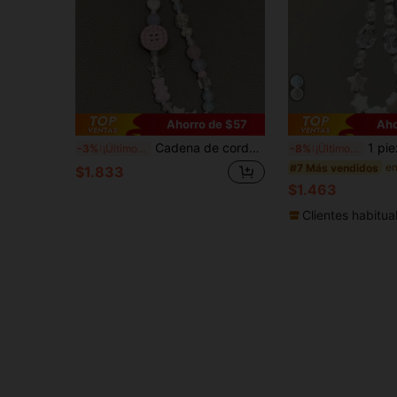
Ahorro de $57
Aho
Cadena de cordón para teléfono rosa estilo INS, correa de cámara con cuentas tipo pulsera para niñas
1 pieza Cordón para teléfono con cuentas en forma
-3%
¡Últimos 3 días
-8%
¡Últimos 3 días
#7 Más vendidos
$1.833
$1.463
Clientes habitua