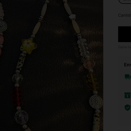
Cantid
Gana h
Env