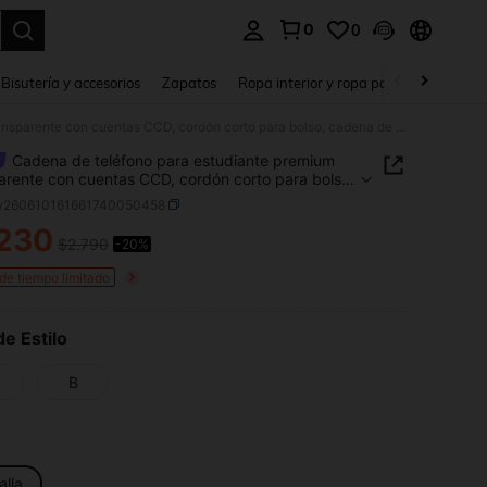
0
0
a. Press Enter to select.
Bisutería y accesorios
Zapatos
Ropa interior y ropa para dormir
Ho
Cadena de teléfono para estudiante premium transparente con cuentas CCD, cordón corto para bolso, cadena de teléfono y llavero
Cadena de teléfono para estudiante premium
arente con cuentas CCD, cordón corto para bolso,
 de teléfono y llavero
w260610161661740050458
.230
$2.790
-20%
ICE AND AVAILABILITY
 de tiempo limitado
de Estilo
B
alla