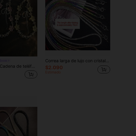
Correa larga de lujo con cristales, cadena colgante de teléfono con mucho brillo para cruzar el Body, correa de hombro elegante para bolso, de alta gama
Bloom
adena de teléfono corta con cuentas transparentes CCD, colgante de bolso y llavero premium para estudiantes
$2.090
Estimado