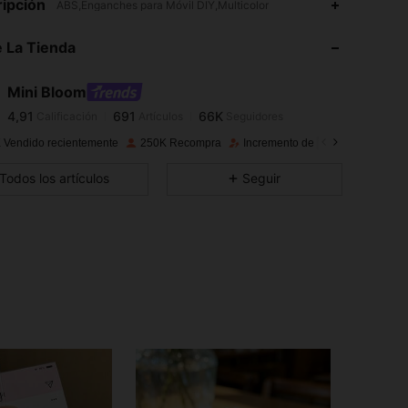
ipción
ABS,Enganches para Móvil DIY,Multicolor
4,91
691
66K
 La Tienda
4,91
691
66K
Mini Bloom
4,91
691
66K
Calificación
Artículos
Seguidores
m***6
pagó
Hace 1 día
 Vendido recientemente
250K Recompra
Incremento de seguidores de 18
4,91
691
66K
Todos los artículos
Seguir
4,91
691
66K
4,91
691
66K
4,91
691
66K
4,91
691
66K