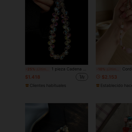
1 pieza Cadena de teléfono de lujo con cuentas de cristal de colores, correa de muñeca estilo INS con strass brillante, amuleto decorativo universal anti-pérdida para teléfono (el tamaño real puede variar ligeramente de la foto debido al ángulo de disparo y la ampliación)
Cordón para teléfono con cuentas irregulares estilo corto, cadena de cuentas resistente 
-25%
¡Últimos 2 días
-10%
¡Últimos 2 días
$1.418
$2.153
Clientes habituales
Establecido hac