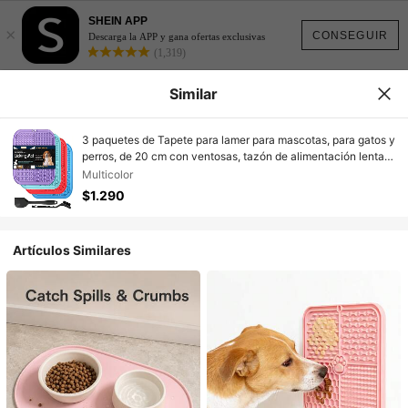
SHEIN APP
×
CONSEGUIR
Descarga la APP y gana ofertas exclusivas
(1,319)
Similar
3 paquetes de Tapete para lamer para mascotas, para gatos y
perros, de 20 cm con ventosas, tazón de alimentación lenta,
para entrenamiento, baño y aseo, tamaño grande
Multicolor
$1.290
Artículos Similares