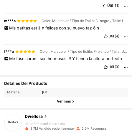
Útil
(11)
m***o
Color: Multicolor / Tipo de Estilo: C-negro / Talla: Unitalla
Mis
gatitas
est
á
n
felices
con
su
nuevo
taz
ó
n
Útil
(4)
f***a
Color: Multicolor / Tipo de Estilo: F-blanco / Talla: Unitalla
Me
fascinaron
,
son
hermosos
!!!
Y
tienen
la
altura
perfecta
Útil
(3)
92K Seguidores
4,87
Detalles Del Producto
Material:
PP
92K Seguidores
4,87
Ver más
Dwellora
92K Seguidores
4,87
c***3
pagó
Hace 1 día
3.7M Vendido recientemente
2.2M Recompra