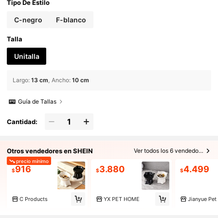
Tipo De Estilo
C-negro
F-blanco
Talla
Unitalla
Largo
:
13 cm
Ancho
:
10 cm
Guía de Tallas
Cantidad:
Otros vendedores en SHEIN
Ver todos los 6 vendedores
precio mínimo
916
3.880
4.499
$
$
$
C Products
YX PET HOME
Jianyue Pet