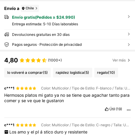
Envío a
Chile
Envío gratis(Pedidos ≥ $24.990)
Entrega estimada:
5-10 Días laborables
Devoluciones gratuitas en 30 días
Pagos seguros · Protección de privacidad
4,80
(1000+)
Ver más
lo volveré a comprar
(5)
rapidez logística
(5)
regalo
(10)
c***1
Color: Multicolor / Tipo de Estilo: F-blanco / Talla: Unitalla
Hermosos
platos
mi
gato
ya
no
se
tiene
que
agachar
tanto
para
comer
y
se
ve
que
le
gustaron
Útil
(19)
c***1
Color: Multicolor / Tipo de Estilo: C-negro / Talla: Unitalla
Los
amo
y
el
pl
á
stico
duro
y
resistente