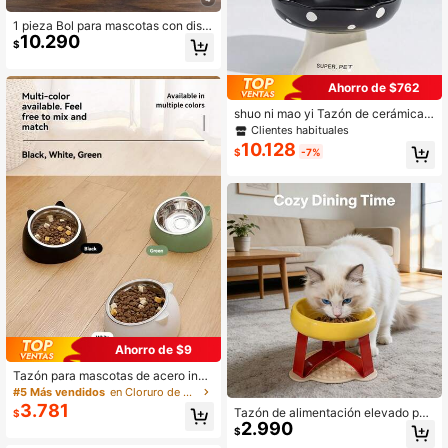
1 pieza Bol para mascotas con dise
10.290
ño de gato de dibujos animados
$
Ahorro de $762
shuo ni mao yi Tazón de cerámica p
ara comida de gato, tazón para perr
Clientes habituales
o, tazón para mascotas, tazón de a
10.128
$
-7%
gua alto para perros, tazón grande i
nclinado, diseñado para mascotas
Ahorro de $9
Tazón para mascotas de acero inox
idable con forma de gato a 15° con
#5 Más vendidos
en Cloruro de polivinilo Cuencos básicos para masc
protección inclinada para el cuello,
3.781
Tazón de alimentación elevado par
$
desmontable y lavable
2.990
a mascotas (gatos y perros), tazón
$
de agua, tazón en forma de OVNI, di