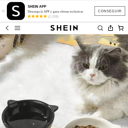
SHEIN APP
×
CONSEGUIR
Descarga la APP y gana ofertas exclusivas
(1,319)