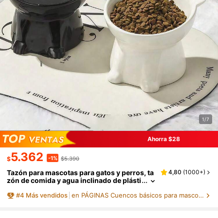
1/7
Ahorra $28
5.362
-1%
$
$5.390
Tazón para mascotas para gatos y perros, ta
4,80
(
1000+
)
zón de comida y agua inclinado de plásti
co - Tazón de alimentación para mascot
#
4
Más vendidos
en PÁGINAS Cuencos básicos para mascotas
as antideslizante para mascotas pequeñas y
medianas, fácil de limpiar, duradero