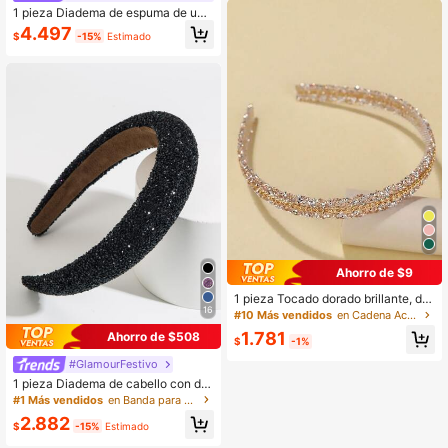
osas pesados, accesorios para el c
1 pieza Diadema de espuma de uni
abello
color con rhinestones completos, d
4.497
$
-15%
Estimado
ecoración con cuentas brillantes, di
seño minimalista, tocado versátil ad
ecuado para mujeres y niñas para fi
estas y eventos de noche, accesori
os para el cabello para el hogar, viaj
es, cumpleaños
Ahorro de $9
1 pieza Tocado dorado brillante, dia
16
dema de cadena, dulce y versátil p
#10 Más vendidos
en Cadena Accesorios para el cabello de las mujere
ara salir, cumpleaños, peinado de fl
1.781
Ahorro de $508
equillo, accesorios para el cabello
$
-1%
#GlamourFestivo
1 pieza Diadema de cabello con dis
eño de chocolate desmoronado arc
#1 Más vendidos
en Banda para el cabello de la industria pesada Ac
oíris, accesorio de cabello elegante
2.882
y hermoso
$
-15%
Estimado