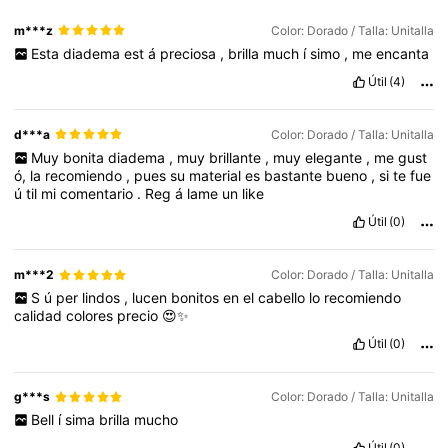
m***z
Color: Dorado / Talla: Unitalla
Esta
diadema
est
á
preciosa
,
brilla
much
í
simo
,
me
encanta
Útil
(4)
d***a
Color: Dorado / Talla: Unitalla
Muy
bonita
diadema
,
muy
brillante
,
muy
elegante
,
me
gust
ó,
la
recomiendo
,
pues
su
material
es
bastante
bueno
,
si
te
fue
ú
til
mi
comentario
.
Reg
á
lame
un
like
Útil
(0)
m***2
Color: Dorado / Talla: Unitalla
S
ú
per
lindos
,
lucen
bonitos
en
el
cabello
lo
recomiendo
calidad
colores
precio
😍✨
Útil
(0)
g***s
Color: Dorado / Talla: Unitalla
Bell
í
sima
brilla
mucho
Útil
(0)