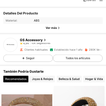
10K Seguidores
4,94
Detalles Del Producto
Material:
ABS
10K Seguidores
4,94
Ver más
GS Accessory
10K Seguidores
4,94
k***8
pagó
Hace 1 día
Clientes habituales
Establecido hace 1 año
280K Vendido
10K Seguidores
4,94
Seguir
Todos los artículos
También Podría Gustarte
10K Seguidores
4,94
Recomendados
Joyas & Relojes
Belleza & Salud
Hogar & Vida
10K Seguidores
4,94
10K Seguidores
4,94