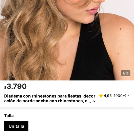
1/13
3.790
$
Diadema con rhinestones para fiestas, decor
4,95
(
1000+
)
ación de borde ancho con rhinestones, d
iadema de moda lujosa y brillante, tiaras,
diademas, accesorios para el cabello
Talla
Unitalla