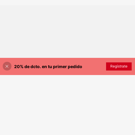
20% de dcto. en tu primer pedido
AÑADIR A LA BOLSA
Regístrate