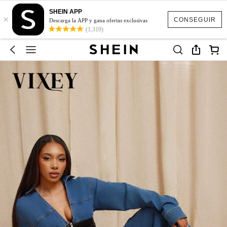
SHEIN APP
×
CONSEGUIR
Descarga la APP y gana ofertas exclusivas
(1,319)