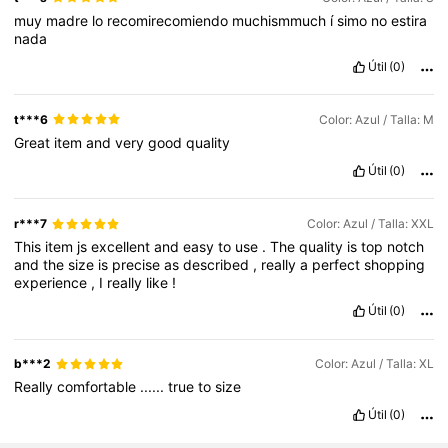
muy
madre
lo
recomirecomiendo
muchismmuch
í
simo
no
estira
nada
Útil
(0)
t***6
Color: Azul / Talla: M
Great
item
and
very
good
quality
Útil
(0)
r***7
Color: Azul / Talla: XXL
This
item
js
excellent
and
easy
to
use
.
The
quality
is
top
notch
and
the
size
is
precise
as
described
,
really
a
perfect
shopping
experience
,
I
really
like
!
Útil
(0)
b***2
Color: Azul / Talla: XL
Really
comfortable
......
true
to
size
Útil
(0)