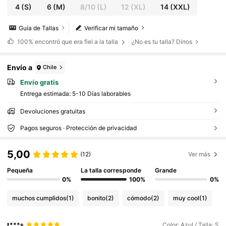
4
(S)
6
(M)
8/10
(L)
12
(XL)
14
(XXL)
Guía de Tallas
Verificar mi tamaño
100%
encontró que era fiel a la talla
¿No es tu talla? Dinos
Envío a
Chile
Envío gratis
Entrega estimada:
5-10 Días laborables
Devoluciones gratuitas
Pagos seguros · Protección de privacidad
5,00
(12)
Ver más
Pequeña
La talla corresponde
Grande
0%
100%
0%
muchos cumplidos
(1)
bonito
(2)
cómodo
(2)
muy cool
(1)
t***s
Color: Azul / Talla: S