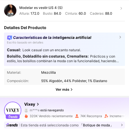
Modelar es vestir:
US 4 (S)
Altura:
172.0
Busto:
84.0
Cintura:
60.0
Caderas:
88.0
Detalles Del Producto
Características de la inteligencia artificial
Escrito basado en detalles
Casual:
Look casual con un encanto natural.
Bolsillo, Dobladillo sin costuras, Cremallera:
Prácticos y con
estilo, los bolsillos combinan la moda con la funcionalidad, haciendo
que tus atuendos sean más versátiles.
230K Seguidores
4,81
Material:
Mezclilla
Composición:
55% Algodón, 44% Poliéster, 1% Elastano
230K Seguidores
4,81
Ver más
230K Seguidores
4,81
Vixey
m***e
está navegando
230K Seguidores
4,81
320K Vendido recientemente
74K Recompra
Incremento 
Esta tienda está seleccionada como
「Botique de moda」
230K Seguidores
4,81