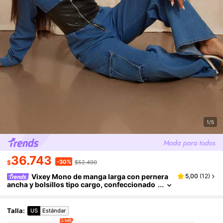
1/5
36.743
-30%
$
$52.490
Vixey Mono de manga larga con pernera
5,00
(
12
)
ancha y bolsillos tipo cargo, confeccionado
en piel sintética (PU)
Talla
:
US
Estándar
5 left