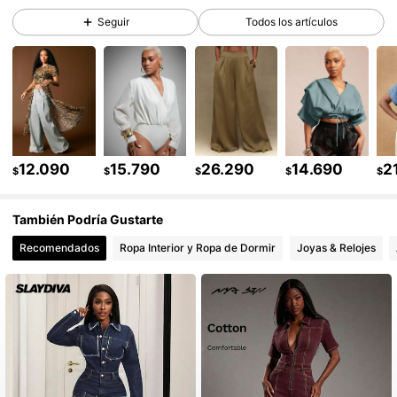
Seguir
Todos los artículos
230K Seguidores
4,81
230K Seguidores
4,81
230K Seguidores
4,81
12.090
15.790
26.290
14.690
2
230K Seguidores
4,81
$
$
$
$
$
230K Seguidores
4,81
También Podría Gustarte
Recomendados
Ropa Interior y Ropa de Dormir
Joyas & Relojes
230K Seguidores
4,81