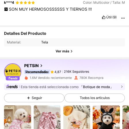
k***4
Color: Multicolor / Talla: M
SON
MUY
HERMOSOSSSSSS
Y
TIERNOS
!!!
Útil
(9)
216K Seguidores
4,87
Detalles Del Producto
Material:
Tela
216K Seguidores
4,87
Ver más
PETSIN
216K Seguidores
4,87
d***h
pagó
Hace 1 día
1.6M Vendido recientemente
780K Recompra
216K Seguidores
4,87
Esta tienda está seleccionada como
「Botique de moda」
Seguir
Todos los artículos
216K Seguidores
4,87
216K Seguidores
4,87