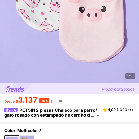
1/10
3.137
-15%
$
$3.690
Desde
PETSIN 2 piezas Chaleco para perro/
4,92
(
1000+
)
gato rosado con estampado de cerdito d
e dibujos animados, cómodo y transpira
ble
Color: Multicolor