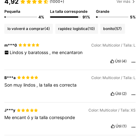
4,92
(1000+)
Ver más
Pequeña
La talla corresponde
Grande
4%
91%
5%
lo volveré a comprar
(4)
rapidez logística
(10)
bonito
(57)
m***0
Color: Multicolor / Talla: L
Lindos
y
baratosss
,
me
encantaron
Útil
(4)
B***a
Color: Multicolor / Talla: L
Son
muy
lindos
,
la
talla
es
correcta
Útil
(2)
J***y
Color: Multicolor / Talla: XS
Me
encant
ó
y
la
talla
corresponde
Útil
(1)