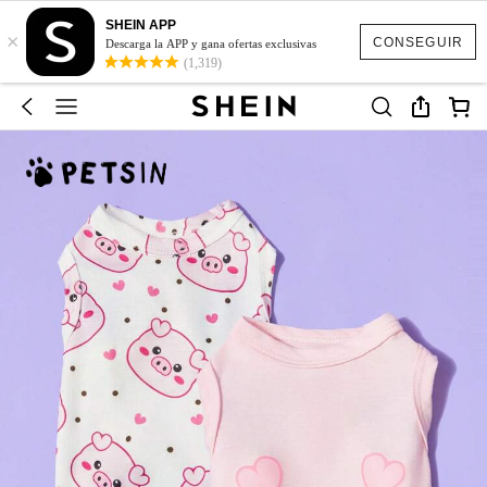
SHEIN APP
×
CONSEGUIR
Descarga la APP y gana ofertas exclusivas
(1,319)