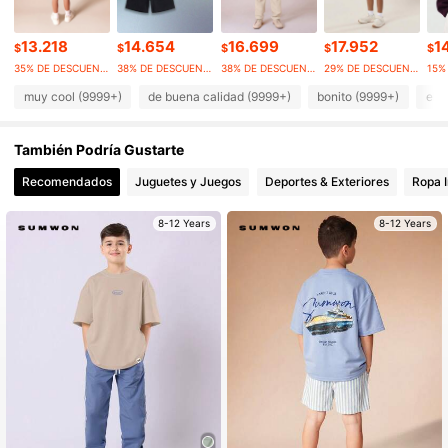
289K Seguidores
4,94
13.218
14.654
16.699
17.952
1
$
$
$
$
$
289K Seguidores
4,94
35% DE DESCUENTO
38% DE DESCUENTO
38% DE DESCUENTO
29% DE DESCUENTO
muy cool (9999+)
de buena calidad (9999+)
bonito (9999+)
ele
289K Seguidores
4,94
También Podría Gustarte
289K Seguidores
4,94
Recomendados
Juguetes y Juegos
Deportes & Exteriores
Ropa I
289K Seguidores
4,94
8-12 Years
8-12 Years