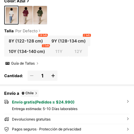
Color: Azul
Talla
Por Defecto
10 left
2 left
8Y
(122-128 cm)
9Y
(128-134 cm)
3 left
10Y
(134-140 cm)
11Y
12Y
Guía de Tallas
Cantidad:
Envío a
Chile
Envío gratis(Pedidos ≥ $24.990)
Entrega estimada:
5-10 Días laborables
Devoluciones gratuitas
Pagos seguros · Protección de privacidad