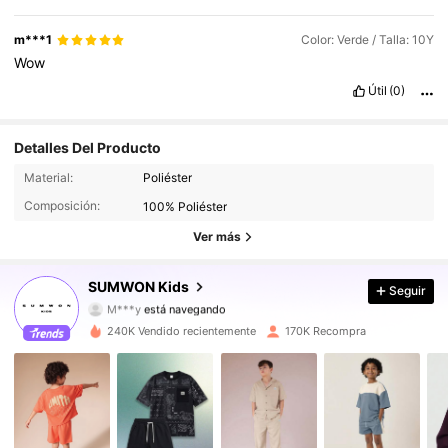
m***1
Color: Verde / Talla: 10Y
Wow
Útil
(0)
Detalles Del Producto
Material:
Poliéster
289K Seguidores
4,94
Composición:
100% Poliéster
289K Seguidores
4,94
Ver más
289K Seguidores
4,94
SUMWON Kids
Seguir
M***y
está navegando
289K Seguidores
4,94
240K Vendido recientemente
170K Recompra
289K Seguidores
4,94
289K Seguidores
4,94