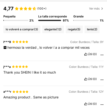
4,77
(100+)
Ver más
Pequeña
La talla corresponde
Grande
2%
97%
1%
lo volveré a comprar
(3)
elegante
(12)
regalo
(5)
tenis
(2)
l***9
Color: Burdeos / Talla: 9Y
hermoso
la
verdad
,
lo
volver
í
a
a
comprar
mil
veces
Útil
(0)
j***a
Color: Burdeos / Talla: 11Y
Thank
you
SHEIN
I
like
it
so
much
Útil
(0)
a***r
Color: Burdeos / Talla: 12Y
Amazing
product
.
Same
as
picture
Útil
(0)