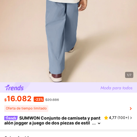
1/7
16.082
-23%
$
$20.886
Oferta de tiempo limitado
SUMWON Conjunto de camiseta y pant
4,77
(
100+
)
alón jogger a juego de dos piezas de estil
o urbano de Los Ángeles para niños de tal
la grande