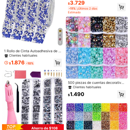
de colores mixtos, suministros para
3.729
يجنننننننننننننننننننننن
$
hacer joyas DIY para textiles y pren
-11%
¡Últimos 2 días
das de vestir del hogar
Útil
(0)
Estimado
a***u
Tipo de Estilo: 13*18mm 20 piezas / Color: Violeta claro siete colores
リピートです！写真の通りです。
Útil
(0)
7
1 Rollo de Cinta Autoadhesiva de S
trass Azul AB DIY, Tira de Strass D
Clientes habituales
m***y
Tipo de Estilo: 13*18mm 20 piezas / Color: Cinco colores
orado, Rollo de Cinta de Strass de
1.876
Cristal de Diamante, Strass Brillant
veryyyyyyyyyyyyyyyyyy
niceeeeeeeeeeeeeeeeeeeeeeeee
$
-10%
e Apto para Muebles, Espejo, Marc
o de Fotos, Manualidades, Tela, Co
Útil
(0)
che, Ropa, Botella, Pastel, Teléfon
o, Decoración de Cumpleaños y Bo
500 piezas de cuentas decorativas
da
planas falsas de perla de 6 mm de c
m***9
Tipo de Estilo: 10*14mm 20 piezas / Color: Siete colores
Clientes habituales
olor azul real, sin agujero, con recu
1.490
Excepcionalmente
perfeitas
brimiento AB, adecuadas para estu
$
ches de teléfono, espejos, tazas, m
Útil
(0)
anualidades, decoración de zapato
s DIY
2.6K Seguidores
4,95
Detalles Del Producto
Material:
Cristal Artificial
2.6K Seguidores
4,95
Ahorro de $108