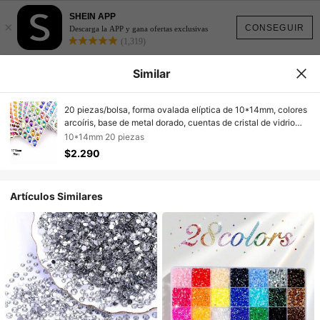
SHEIN APP
×
CONSEGUIR
Descarga la APP y gana ofertas exclusivas
(1,319)
Similar
20 piezas/bolsa, forma ovalada elíptica de 10*14mm, colores
arcoíris, base de metal dorado, cuentas de cristal de vidrio
con piedras de fantasía brillantes hechas a mano para coser,
10*14mm 20 piezas
decoración de piedras de strass planas con agujeros para
$2.290
accesorios DIY, para decorar ropa, vestidos, bolsos, zapatos,
broches, pendientes, manualidades.
Artículos Similares