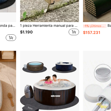
suelo, accesorios de jacuzzi, cubierta de piscina sobre el suelo
1 pieza Herramienta manual para deshierbar, herramienta de deshierbe de mango largo para grietas, cepillo de alambre de acero para jardinería del hogar, herramienta de limpieza y mantenimiento de césped y jardín, cepillo de deshierbe de mango largo multifunción para jardín, limpiador de musgo del suelo, cepillo de deshierbe para grietas de ladrillo, cepillo de limpieza de grietas para deshierbar, removedor de musgo de mango largo para el hogar, herramienta práctica para limpiar malezas en césped, jardín, grietas de ladrillo y piedra, cepillo de alambre de acero de mango largo, elimina eficazmente malezas, piedras y musgo.
Bañera portátil plegab
-1%
¡Últimos 3 días
$1.190
$157.231