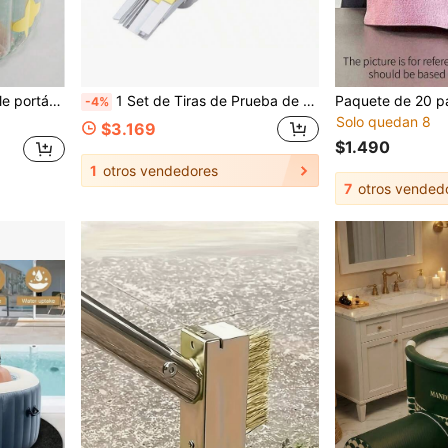
orio de baño, uso interior, almacenamiento fácil para viajes, regalo perfecto para vacaciones
1 Set de Tiras de Prueba de Calidad del Agua Multifunción 7 en 1, Detección Rápida de una Sola Vez de Cloro Total, Cloro Libre, Bromo, pH, Alcalinidad Total, Ácido Cianúrico, Dureza Total Siete Indicadores Principales, Adecuado para Piscina Doméstica, SPA de Aguas Termales, Bañera. Operación Sencilla, Sumergir en Muestra de Agua por 1 Segundo y Retirar, Esperar un Momento para Comparar con la Tabla de Colores para Leer, Reacción Clara, Diferencia de Color Distintiva, Resultados de Detección Estables y Confiables, Control Preciso del Equilibrio de Calidad del Agua, Evitar Agua de Piscina Turbia, Herramienta Esencial para el Mantenimiento Diario de Piscina Doméstica, Piscina de Juegos de Agua al Aire Libre, Tanque de Aguas Termales
-4%
Solo quedan 8
$3.169
$1.490
1
otros vendedores
7
otros vended