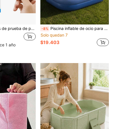
 prueba de pH a base de papel Millin - Adecuadas para agua, vino y suelo
Piscina inflable de ocio para adultos grande 71*47*26 pulgadas profunda rectangular piscina de agua inflable espaciosa para 2 personas portátil para patio trasero con bomba de pie fácil de instalar plegable almacenamiento adecuado para patio jardín enfriamiento de verano relajación al aire libre juego de agua familiar
-8%
Solo quedan 7
$19.403
ce 1 año