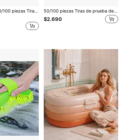
ltifuncionales para la calidad del agua de la piscina, detección rápida de pH, cloro, bromo, tiras de prueba portátiles desechables para SPA doméstico, aguas termales, parques acuáticos comerciales, mantenimiento de la calidad del agua de la piscina
50/100 piezas Tiras de prueba de calidad del agua 7 en 1, tiras de prueba multifunción para piscina y spa, tiras de prueba para jacuzzi, miden con precisión el pH, dureza, cloro total, alcalinidad total, ácido cianúrico y bromo, conveniente para monitorear la calidad del agua de la piscina, adecuado para la limpieza de piscinas de jardín, jacuzzis y spas.
$2.690