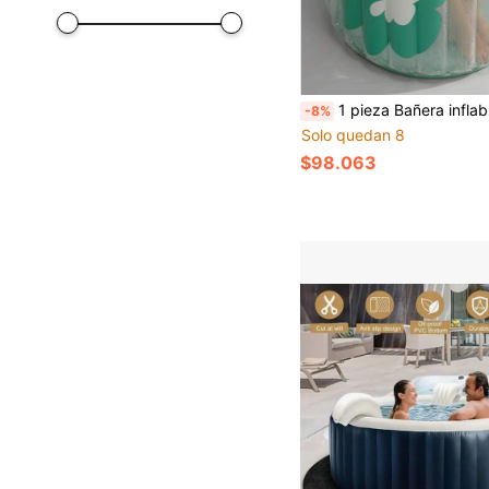
1 pieza Bañera inflable portátil para adultos, bañera redonda plegable de 31.4 pulgadas de diámetro con bomba de pie, inflado fácil y drenaje rápido, bañera portátil que ahorra espacio, adecuada para SPA en casa, baño caliente, baño de hielo relajante, acces
-8%
Solo quedan 8
$98.063