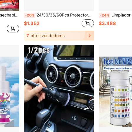
OBOVAY Revestimiento desechable para bañera, bolsa de plástico para bañera de tamaño extra grande reforzada y portátil, empaquetada individualmente, bolsa de baño desechable, cubierta para bañera, adecuada para hoteles, salones, SPAs, hogares y viajes, bañeras de hotel, película de plástico para ducha, accesorios de viaje
24/30/36/60Pcs Protectores de patas de silla que reducen el ruido, almohadillas antideslizantes para muebles para sillas y mesas de comedor, material duradero con tapas de metal - Otros tipos, creando un ambiente hogareño tranquilo
Limpiador multiusos en spray para baño, agente de eliminación de acero inoxidable - Elimina eficazmente la cal de la puerta de la
-20%
-24%
$1.352
$3.488
7
otros vendedores