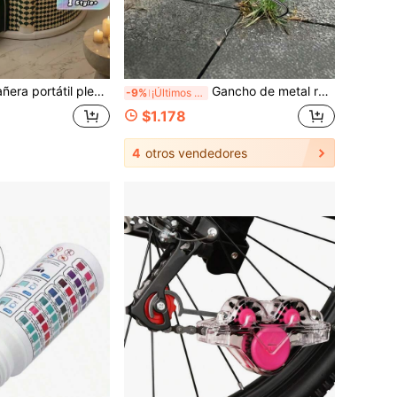
le para espacios pequeños, tina de inmersión independiente, sin olor, fácil de guardar, regalo de viaje y vacaciones, artículo esencial de baño para hogar y apartamento
Gancho de metal resistente para deshierbar y cultivar, gancho de metal reforzado para deshierbar y aflojar el suelo, herramienta auxiliar de jardinería, suministros de jardinería, herramientas de jardinería, suministros de limpieza de jardín al aire libre, herramienta de jardinería multifuncional, rastrillo manual para deshierbar, deshierbador de acero de manganeso duradero, herramienta manual multifuncional para deshierbar el jardín, mano de metal resistente, herramienta multifuncional para deshierbar grietas y eliminar musgo de piedras y ladrillos, perfecta para deshierbar, limpiar el suelo, limpiar juntas de pavimentación, deshierbar y herramientas de jardinería, gancho de metal resistente
-9%
¡Últimos 3 días
$1.178
4
otros vendedores