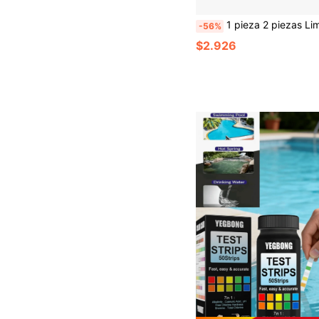
1 pieza 2 piezas Limpiador de zapatos blanco al por mayor, quitamanchas y blanqueador para zapatos y zapatillas, agente de limpieza de za
-56%
$2.926