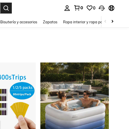
0
0
a. Press Enter to select.
Bisutería y accesorios
Zapatos
Ropa interior y ropa para dormir
Ho