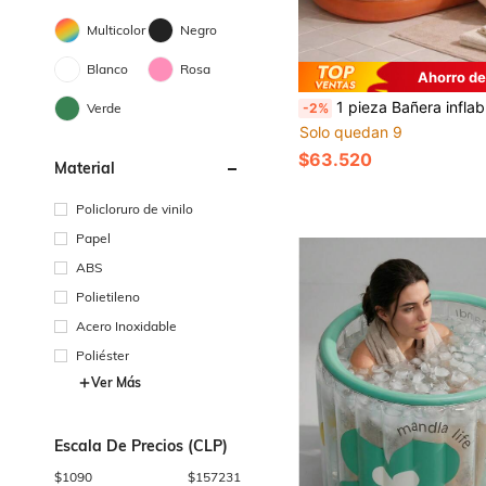
Multicolor
Negro
Blanco
Rosa
Ahorro de
1 pieza Bañera inflable portátil para adultos con bomba de pie - Fácil de inflar y drenar, adecuada para SPA en casa, baño caliente/frí
Verde
-2%
Solo quedan 9
$63.520
Material
Policloruro de vinilo
Papel
ABS
Polietileno
Acero Inoxidable
Poliéster
Ver Más
Escala De Precios (CLP)
$
1090
$
157231