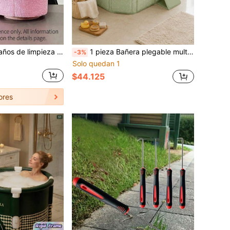
Paquete de 20 paños de limpieza de microfibra de 7.9*7.9 pulgadas, toallitas reutilizables absorbentes de agua con agujeros para colgar, sin rayaduras y lavables, versátiles para cocina, oficina, coche, espejo, platos, polvo y derrames de líquidos, accesorios de limpieza del hogar económicos
1 pieza Bañera plegable multifunción, bañera portátil para remojo y ducha, bañera compacta que ahorra espacio para interiores/exteriores, fácil de almacenar y transportar, adecuada para viajes, jardín y baño de mascotas, todas las estaciones
-3%
Solo quedan 1
$44.125
ores