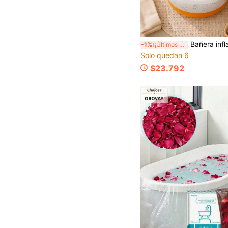
Bañera inflable portátil de PVC con bomba de pie, bañera mini plegable, piscina de juegos de agua pequeña y linda y bañera para mascotas, bañera de viaje ligera, fácil de i
-1%
¡Últimos 2 días
Solo quedan 6
$23.792