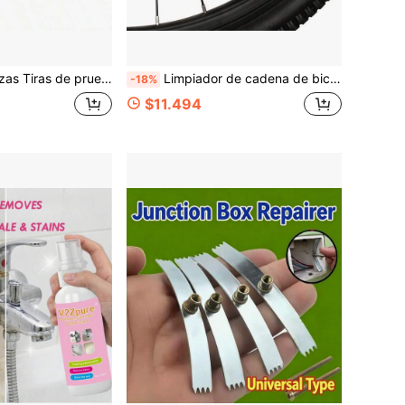
 con precisión el pH, la dureza, el cloro total, la alcalinidad total, el ácido cianúrico y el bromo, Conveniente para monitorear la calidad del agua de la piscina, Adecuado para la limpieza de estanques de jardín, jacuzzi y aguas termales.
Limpiador de cadena de bicicleta, herramienta multifuncional, diseñada específicamente para el mantenimiento de la cadena, adecuada para bicicletas de montaña y de carretera, incluye cepillo de limpieza, aplicable a la transmisión (color transparente), accesorio portátil de limpieza de bicicleta
-18%
$11.494