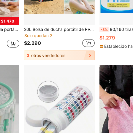
 $1.470
o, plegable para almacenamiento - Regalo perfecto
20L Bolsa de ducha portátil de PVC, esencial de playa, accesorio de deportes acuáticos de verano, anti-arena, para ducha de playa, camping - Ducha de camping plegable con manguera suave roja y interruptor de encendido/apagado, duradera y ligera, adecuada para senderismo, viajes y aventuras al aire libre
80/160 tiras de prueba de pH universales - Tiras de
-8%
Solo quedan 2
$1.279
$2.290
Establecido ha
3
otros vendedores