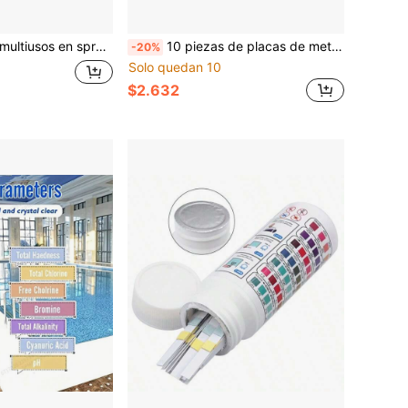
 ducha, limpia los lavabos de acero inoxidable, elimina el óxido de los grifos del baño, renueva y abrillanta, y también se puede usar como eliminador de cal del inodoro para un baño reluciente
10 piezas de placas de metal plateado para reparación de cajas eléctricas, con tornillos y herramientas de instalación, adecuadas para cajas de interruptores y enchufes tipo 86
-20%
Solo quedan 10
$2.632