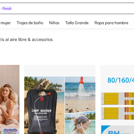
y
and down arrow keys to navigate search Búsqueda reciente and Busca y Encuentr
 mujer
Trajes de baño
Niños
Talla Grande
Ropa para hombre
s al aire libre & accesorios