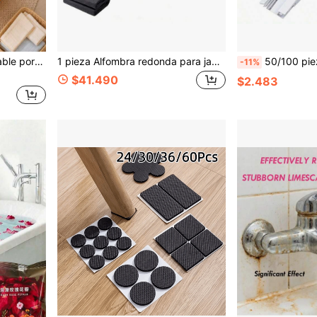
nflar, ahorradora de espacio, multiusos para baño, jardín, balcón, camping, uso al aire libre, regalo de vacaciones
1 pieza Alfombra redonda para jacuzzi - Antideslizante, respaldo impermeable, reutilizable & lavable Protector de piscina exterior para piscinas sobre el suelo Accesorios de jacuzzi Cubiertas de piscina para piscinas sobre el suelo
50/100 piezas Tiras de prueba de calidad del agua 6 en 1, Tiras de prueba multifunción para piscina y aguas termales, Tiras de prueba para jacuzzi, Pueden medir
-11%
$41.490
$2.483