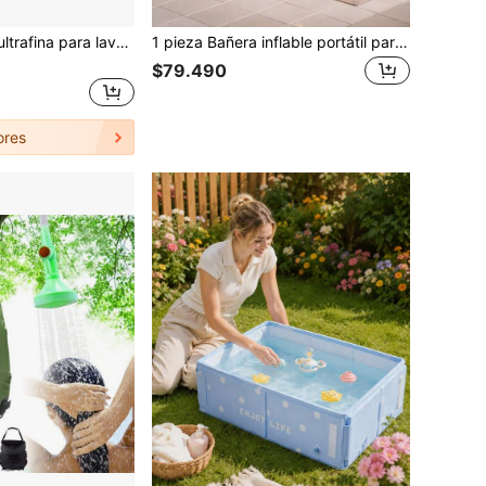
Esponja de fibra ultrafina para lavar autos, cepillo de limpieza y cuidado, toalla de lavado de autos, guantes para autos, accesorios de detallado de autos
1 pieza Bañera inflable portátil para adultos con bomba de pie - Fácil de inflar y drenar, apta para spa en casa, baño de agua caliente/fría, plegable para almacenamiento - Regalo perfecto
$79.490
ores