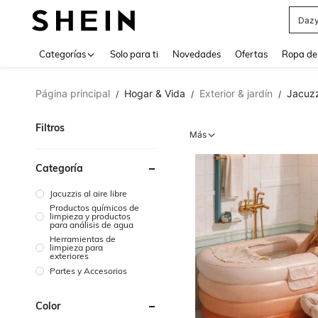
Daz
Use up 
Categorías
Solo para ti
Novedades
Ofertas
Ropa de
Página principal
Hogar & Vida
Exterior & jardín
Jacuzzi
/
/
/
Filtros
Más
Categoría
Jacuzzis al aire libre
Productos químicos de
limpieza y productos
para análisis de agua
Herramientas de
limpieza para
exteriores
Partes y Accesorios
Color