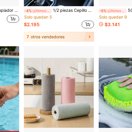
patos blancos, agente de limpieza en seco con espuma.
1/2 piezas Cepillo de limpieza premium negro para interior de coche, cepillo práctico para quitar el polvo, adecuado para el salpicadero del coche, rejillas de ventilación, limpieza profunda de grietas interiores
50/100 piezas Tiras de prueba mu
-4%
¡Últimos 3 días
-5%
¡Últimos 2 días
Solo quedan 5
Solo quedan 9
$2.195
$3.141
7
otros vendedores