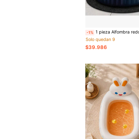
1 pieza Alfombra redonda para jacuzzi - Antideslizante, fondo impermeable, reutilizable y lavable, alfombra de protección para piscina exterior, adecuada para piscina sobre el 
-1%
Solo quedan 9
$39.986