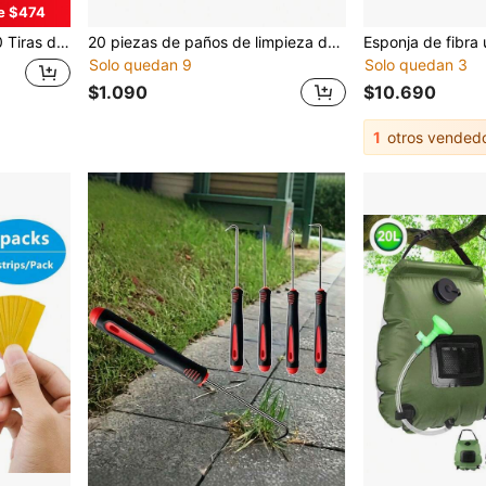
e $474
Domésticas, Proporcionando una Solución Integral de Prueba de Calidad del Agua
20 piezas de paños de limpieza de microfibra reutilizables, de 20 x 20 cm, súper absorbentes, con agujeros para colgar, sin rayar y lavables a máquina, de uso múltiple para cocina, baño, oficina, coche, cristal, espejo, encimera y limpieza de platos
Solo quedan 9
Solo quedan 3
$1.090
$10.690
1
otros vended