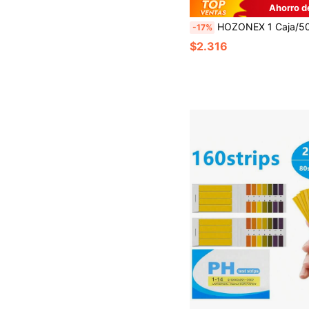
Ahorro d
HOZONEX 1 Caja/50 Tiras de Prueba de pH para Piscina, Detección Precisa de Anomalías en la Calidad del Agua, Operación Fácil, Adecuado para Administradores de Piscinas y Propietarios de Piscinas 
-17%
$2.316