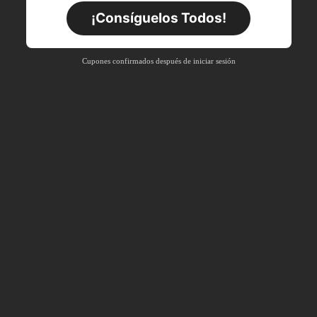
Por tiempo limitado
Pedidos de +$27.936
¡Consíguelos Todos!
Nuevo usuario
55
%DE
Cupón de producto
Cupones confirmados después de iniciar sesión
DESCUENTO
Límite de $27.936
Por tiempo limitado
Pedidos de +$37.248
Nuevo usuario
57
%DE
Cupón de producto
DESCUENTO
Límite de $32.592
Por tiempo limitado
Pedidos de +$46.560