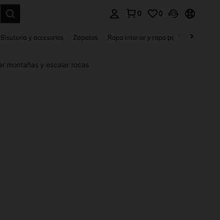
0
0
a. Press Enter to select.
Bisutería y accesorios
Zapatos
Ropa interior y ropa para dormir
Ho
ar montañas y escalar rocas