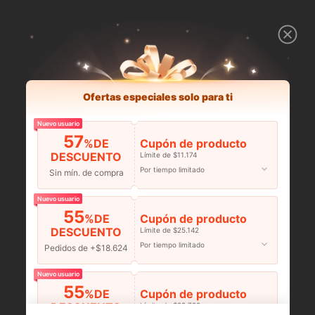
Ofertas especiales solo para ti
Nuevo usuario
57
%DE
Cupón de producto
DESCUENTO
Límite de $11.174
Por tiempo limitado
Sin mín. de compra
Nuevo usuario
55
%DE
Cupón de producto
DESCUENTO
Límite de $25.142
Por tiempo limitado
Pedidos de +$18.624
Nuevo usuario
55
%DE
Cupón de producto
DESCUENTO
Límite de $29.798