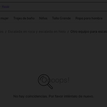
y
and down arrow keys to navigate search Búsqueda reciente and Busca y Encuentr
 mujer
Trajes de baño
Niños
Talla Grande
Ropa para hombre
os
Escalada en roca y escalada en hielo
Otro equipo para escal
/
/
No hay coincidencias. Por favor inténtalo de nuevo.