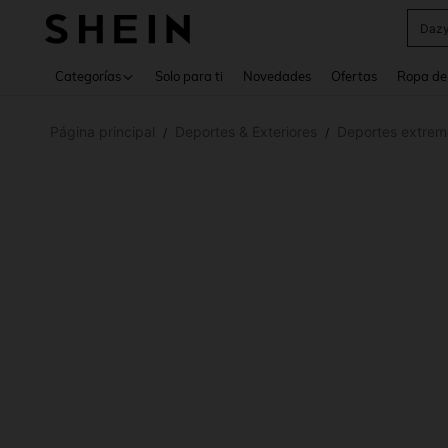
Daz
Use up 
Categorías
Solo para ti
Novedades
Ofertas
Ropa de
Página principal
Deportes & Exteriores
Deportes extrem
/
/