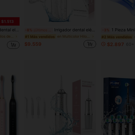
 $1.513
 negocios y viajes, set de cuidado personal portátil, adecuado como regalo para hombres y mujeres
Irrigador dental eléctrico portátil, carga Tipo-C, 3 modos, gran depósito de agua, limpieza de pulso potente sin dañar los dientes, irrigador dental para cuidado oral en casa y viajes, batería de 800mAh de larga duración, estilo de lujo, adecuado para regalos de vacaciones y cumpleaños
1 Pieza Mini Luz De Blanqueamiento Dental En Casa De C
-8%
¡Últimos 3 días
-3%
en Hogar Hilos dentales eléctricos
en Multicolor Hilos dentales eléctricos
#1 Más vendidos
#2 Más vendidos
$9.559
$2.897
60+ 