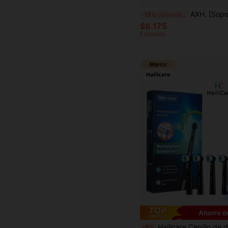
AXH. [Soporte para cepillo de dientes UV] Soporte para cepillo de dientes UV de 3 ranuras con dispensador de pasta de dientes, montado en la pared, de ABS+PP+compon
-12%
¡Últimos 3 días
$8.175
Estimado
Ahorro d
Hailicare Cepillo de dientes eléctrico recargable para adultos, 5 modos, cepillo de dientes eléctrico giratorio co
-9%