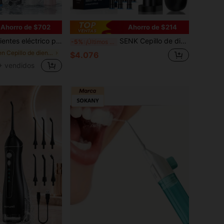
Ahorro de $702
Ahorro de $214
zales de cepillo, sensor de presión inteligente, tecnología de limpieza profunda, hasta 50 días de duración de la batería
SENK Cepillo de dientes eléctrico inteligente con limpieza profunda totalmente automática, carga USB, combinación de 4/8 cabezales de cepillo, batería de 600mAh que dura 30 días, adecuado para regalos de vacaciones, regalos de Navidad, regalos para parejas
-5%
¡Últimos 3 días
en Cepillo de dientes eléctrico
$4.076
+ vendidos