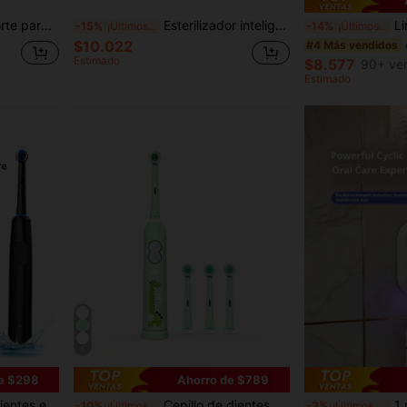
entes electrónicos duraderos, color blanco, estantería de almacenamiento de baño ahorradora de espacio
Esterilizador inteligente de cepillo de dientes con dispensador de pasta de dientes, soporte de cepillo de dientes montado en la pared, estante de almacenamiento de cepillos de dientes de 5 ranuras, accesorios de baño, decoración del hogar, estante de almacenamiento de baño moderno, es un estante de almacenamiento de cepillos de dientes ideal.
Limpiador dental portátil reca
-15%
¡Últimos 3 días
-14%
¡Últimos 3 días
$10.022
#4 Más vendidos
Estimado
$8.577
90+ ve
Estimado
5
e $298
Ahorro de $789
n 4 cabezales de cepillo de repuesto suaves
Cepillo de dientes eléctrico de 4 cabezales giratorios, alimentado por 2 pilas AAA, cepillo de dientes eléctrico de limpieza inteligente con cerdas suaves
1 pieza Esterilizador inteligente de
-10%
¡Últimos 3 días
-3%
¡Últimos 3 días