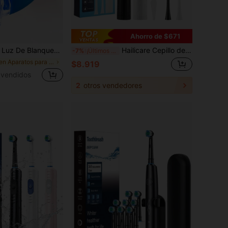
Ahorro de $671
olor Aleatorio, Lámpara Portátil De Luz Fría Para Usar Con Gel, Blanco/azul
Hailicare Cepillo de dientes eléctrico de 6 velocidades, negro y blanco, IPX6 resistente al agua, 31,000 vibraciones de alta frecuencia, elimina el sarro y las manchas, temporizador de 10 minutos, carga tipo C
-7%
¡Últimos 3 días
en Aparatos para el cuidado bucal
$8.919
vendidos
2
otros vendedores