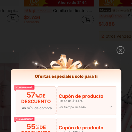
Ahorro de $144
16/12/4 piezas Cabezales de cepillo de dientes de repuesto blancos, adecuados para modelos que incluyen Pro 1000, 500, 1500, 100, 7500, DB4010, 360, 400, 8000, 7000, 3000, 6000, 300, 9600, 2000 y 4000.
Cepillo de dientes eléctrico, cepillo de dientes suave con cerdas de dibujos animados inteligentes con cabezales de repuesto
Skyworth P
-5%
¡Últimos 3 días
SKYWORTH Cepillo de dientes eléc
-59%
¡Últimos 3 días
$2.746
Estimado
$1.888
2
otros vended
Ofertas especiales solo para ti
Nuevo usuario
57
%DE
Cupón de producto
DESCUENTO
Límite de $11.174
Por tiempo limitado
Sin mín. de compra
Nuevo usuario
55
%DE
Cupón de producto