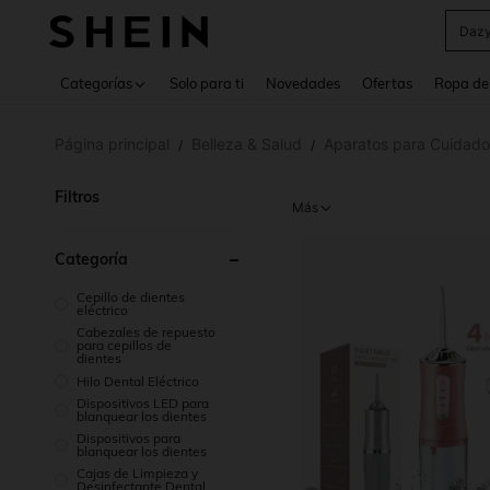
Daz
Use up 
Categorías
Solo para ti
Novedades
Ofertas
Ropa de
Página principal
Belleza & Salud
Aparatos para Cuidado
/
/
Filtros
Más
Categoría
Cepillo de dientes
eléctrico
Cabezales de repuesto
para cepillos de
dientes
Hilo Dental Eléctrico
Dispositivos LED para
blanquear los dientes
Dispositivos para
blanquear los dientes
Cajas de Limpieza y
Desinfectante Dental