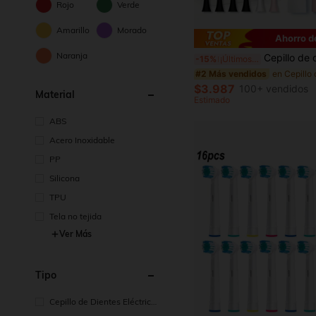
Rojo
Verde
Amarillo
Morado
Ahorro d
Naranja
Cepillo de dientes eléctrico - 6 modos de limpieza, IPX7 resistente al agua y recargable por USB | Temporizador inteligente, batería de 300mAh, cerdas suaves y múltiples opciones de color para blanquear
-15%
¡Últimos 3 días
#2 Más vendidos
$3.987
100+ vendidos
Material
Estimado
ABS
Acero Inoxidable
PP
Silicona
TPU
Tela no tejida
Ver Más
Tipo
Cepillo de Dientes Eléctrico
Sónico