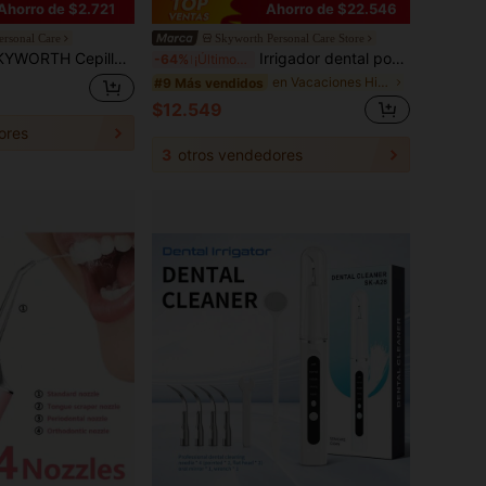
Ahorro de $2.721
Ahorro de $22.546
ersonal Care
Skyworth Personal Care Store
trico recargable, resistente al agua IPX7, cerdas suaves, cuidado de encías, cinco modos, blanquea los dientes, cuidado oral para adultos, esencial para viajes, disponible en negro y blanco, perfecto como regalo o regalo de vacaciones
Irrigador dental portátil, 3 modos de intensidad, limpiador dental eléctrico profesional para encías sensibles, frenillos y ortodoncia, con 30 días de duración de la batería, uso portátil y inalámbrico para viajes
-64%
¡Últimos 3 días
en Vacaciones Hilos dentales eléctricos
#9 Más vendidos
$12.549
ores
3
otros vendedores