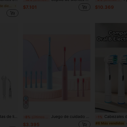
en Cepillo de dientes eléctrico
$7.101
$10.369
s
a eliminar los residuos de alimentos, el sarro y las manchas.
Juego de cuidado oral con cepillo de dientes eléctrico, incluye 5 cabezales de repuesto, vibración, cerdas suaves, inicio con un solo botón, adecuado para regalar a familiares y parejas, ideal para viajar
Cabezales de repuesto compatibles con cepillo de dientes eléctrico profesional, recambios d
-8%
¡Últimos 3 días
-1%
#6 Más vendidos
$3.395