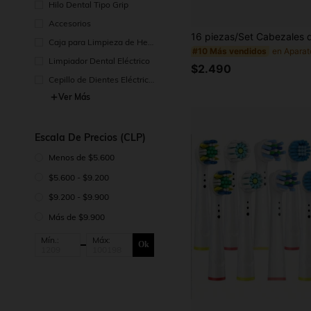
Hilo Dental Tipo Grip
Accesorios
Caja para Limpieza de Herr
#10 Más vendidos
amientas de Higiene Denta
Limpiador Dental Eléctrico
$2.490
l
Cepillo de Dientes Eléctrico
Rotatorio
Ver Más
Escala De Precios (CLP)
Menos de $5.600
$5.600 - $9.200
$9.200 - $9.900
Más de $9.900
Mín.:
Máx:
Ok