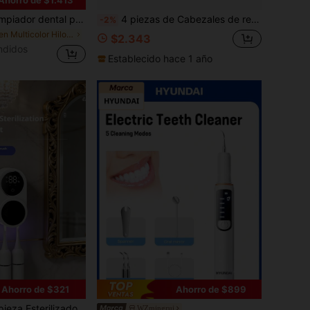
rgable inalámbrico, irrigador de agua dental eléctrico con 3 modos y 4 boquillas para el cuidado oral en casa, limpiadores dentales con energía para el cuidado oral en casa, opciones de regalo de múltiples colores para festivales
4 piezas de Cabezales de repuesto de cepillo de dientes compatibles con cepillo de dientes eléctrico profesional, recambios de cabezal de cepillo de dientes para modelos Pro 1000, 500, 1500, 100, 7500, DB4010, 360, 400, 8000, 7000, 3000, 6000, 300, 9600, 2000, 4000
-2%
en Multicolor Hilos dentales eléctricos
$2.343
ndidos
Establecido hace 1 año
Ahorro de $321
Ahorro de $899
 cepillo de dientes, carga USB, soporte esterilizador de cepillo de dientes, con dos ranuras para cabezales de cepillo, soporte de cepillo de dientes para parejas, adecuado para una variedad de entornos incluyendo hogares, baños, hoteles y residencias estudiantiles, opción de regalo ideal
WZmingrui