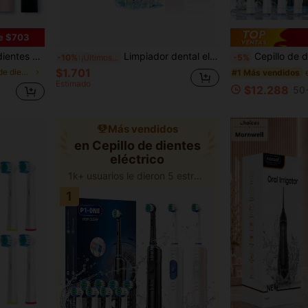
e $703
 los dientes, encías saludables y cuidado oral superior con 30 días de duración de la batería y cabezales de cepillo reemplazables
Limpiador dental eléctrico inalámbrico de 3 modos, resistente al agua IPX7, recargable, diseño portátil con 4 boquillas de repuesto, adecuado para frenos, puentes y cuidado oral
Cepillo de dientes eléctrico para adultos - Cepillo de dientes recargable con 4 cabe
-10%
¡Últimos 3 días
-5%
$1.701
en Cepillo de dientes eléctrico
#1 Más vendidos
Estimado
$12.288
50
Más vendidos
en Cepillo de dientes
eléctrico
1k+ usuarios le dieron 5 estrellas
1