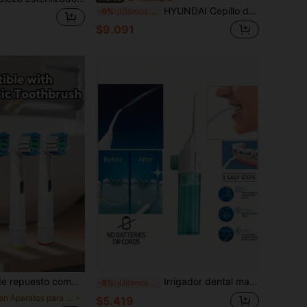
HYUNDAI Cepillo de dientes eléctrico premium - Eliminación poderosa de placa/sarro, 5 modos de limpieza ajustables, cabezales de cepillo reemplazables, eliminación fácil de manchas - Dispositivo de higiene bucal profesional para el hogar. Apto para humanos y mascotas, especialmente para encías sensibles, incluye eliminador de sarro, juego de limpieza dental
-9%
¡Últimos 3 días
$9.091
e cabezales de cepillo de dientes para Pro 1000 500 1500 100 7500 DB4010 360 400 8000 7000 3000 6000 300 9600 2000 4000
Irrigador dental manual portátil de alta presión, material ABS, tecnología de pulsos de alta presión, diseño con botón, boquilla desmontable, perfecto para la limpieza dental y el cuidado oral, sin necesidad de electricidad, adecuado para el hogar y los viajes, diseño portátil
-8%
¡Últimos 3 días
en Aparatos para el cuidado bucal
$5.419