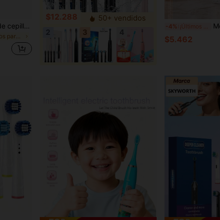
$12.288
50+ vendidos
16 piezas/Set Cabezales de cepillo de repuesto, Compatible con cepillo de dientes eléctrico Orar, Blanco
Mornwell F18 Juego de
-4%
¡Últimos 3 días
2
3
4
en Aparatos para el cuidado bucal
$5.462