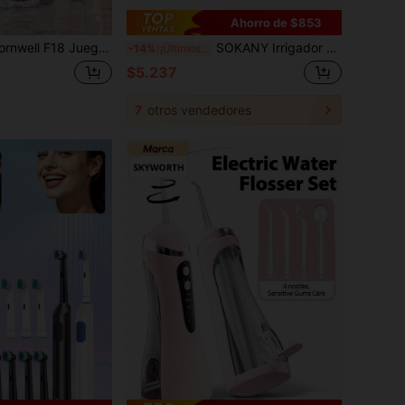
Ahorro de $853
 Irrigador Dental Inalámbrico Portátil, Tanque de Agua de 200ML, 4 Boquillas, 4 Modos, Impermeable IPX7 Recargable por USB, Adecuado para Viajes y Cuidado de Brackets
SOKANY Irrigador Oral Portátil Manual de Alta Presión, ABS, Tecnología de Pulso, Botón de Presión, Boquilla Desmontable. Sin Electricidad, Para Hogar/Viaje. Cuidado Dental Esencial.
-14%
¡Últimos 3 días
$5.237
7
otros vendedores