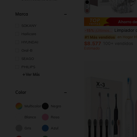
Marca
Ahorro de
SOKANY
Limpiador dental eléctrico 4 en 1, recargable por USB, 3 modos, 4 boquillas, capacidad de 220 ml, portátil para uso en el hogar, viajes de
-15%
¡Últimos 3 días
Hailicare
#1 Más vendidos
HYUNDAI
$8.577
100+ vendidos
Estimado
Oral-B
SEAGO
PHILIPS
Ver Más
Color
Multicolor
Negro
Blanco
Rosa
Gris
Azul