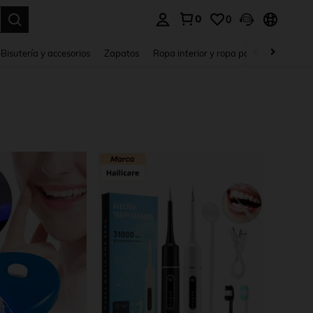
0
0
a. Press Enter to select.
Bisutería y accesorios
Zapatos
Ropa interior y ropa para dormir
Ho