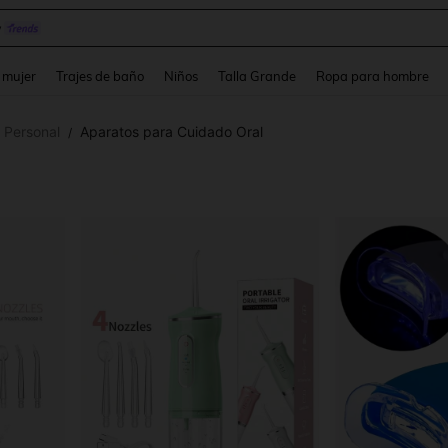
y
and down arrow keys to navigate search Búsqueda reciente and Busca y Encuentr
 mujer
Trajes de baño
Niños
Talla Grande
Ropa para hombre
 Personal
Aparatos para Cuidado Oral
/