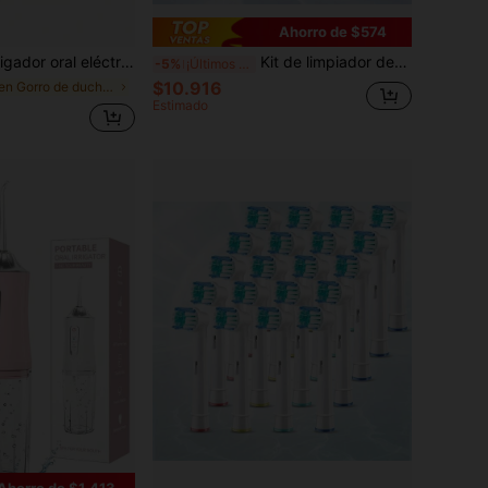
Ahorro de $574
 portátil, 3 modos y 4 boquillas, inalámbrico USB recargable de 800mAh, limpiador de dientes a presión de agua para viajes, hogar, frenillos y cuidado dental, adecuado como regalo de vacaciones
Kit de limpiador de sarro dental eléctrico con 5 modos de limpieza ajustables, eliminador de manchas y sarro dental ultrasónico profesional con luz LED, herramienta de cuidado oral portátil con 4 cabezales de limpieza reemplazables, espejo dental y llave para eliminación de placa, dispositivo de limpieza profunda de dientes para uso doméstico, kit de higiene oral amigable para viajes, regalo ideal para familiares y amigos
-5%
¡Últimos 3 días
$10.916
en Gorro de ducha Hilos dentales eléctricos
Estimado
Ahorro de $1.413