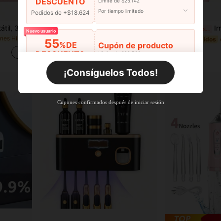
DESCUENTO
Límite de $25.142
Por tiempo limitado
Pedidos de +$18.624
Ahorro de $1.789
Irrigador oral eléctrico portátil, 3 modos, 4 boquillas, limpiador de agua recargable para viajes, hogar, cuidado de frenos y salud dental, regalo ideal para vacaciones, carga USB inalámbrica, batería de 800mAh
1 pieza Raspador dental/Dispositivo de blanqueamiento dental con pantalla de alta definición; Una herramienta de limpieza de espacios entre los dientes que elimina eficazmente la placa; Un limpiador dental ajustable a 5 velocidades que incluye 4 puntas intercambiables y 1 espejo oral; Un cepillo de dientes eléctrico recargable de 500mAh; El regalo perfecto para tu pareja, regalo del Día de la Madre 2026, herramienta de cuidado oral.
Irrigador oral eléctrico
-10%
¡Últimos 3 días
-15%
¡Últimos 3 días
Nuevo usuario
en Vacaciones Hilos dentales eléctricos
$16.101
#2 Más vendidos
55
%DE
Cupón de producto
Estimado
$8.322
DESCUENTO
Límite de $29.798
Estimado
Por tiempo limitado
Pedidos de +$27.936
¡Consíguelos Todos!
Nuevo usuario
55
%DE
Cupón de producto
Cupones confirmados después de iniciar sesión
DESCUENTO
Límite de $27.936
Por tiempo limitado
Pedidos de +$37.248
Nuevo usuario
57
%DE
Cupón de producto
DESCUENTO
Límite de $32.592
Por tiempo limitado
Pedidos de +$46.560