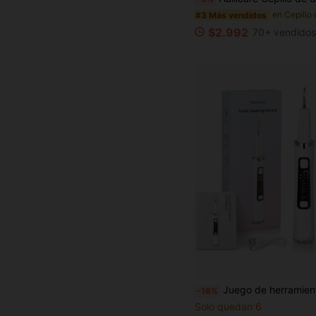
#3 Más vendidos
$2.992
70+ vendido
Juego de herramientas de limpieza dental LED, para eliminar el sarro y la placa - con 5 modos ajustables y 2 cabezales de limpieza intercambiables, diseñado par
-16%
Solo quedan 6