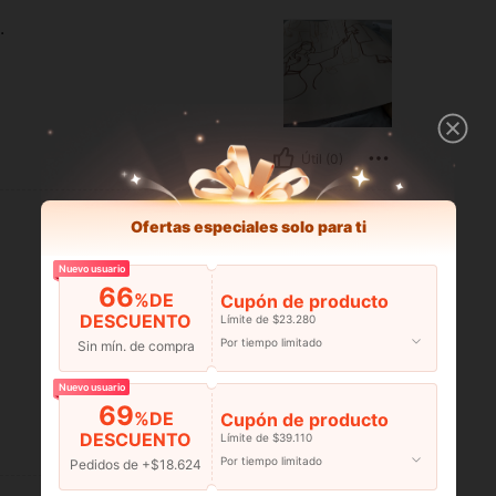
.
Útil (0)
Ofertas especiales solo para ti
Nuevo usuario
66
%DE
Cupón de producto
DESCUENTO
Límite de $23.280
Por tiempo limitado
Sin mín. de compra
Nuevo usuario
69
%DE
Cupón de producto
DESCUENTO
Límite de $39.110
Útil (0)
Por tiempo limitado
Pedidos de +$18.624