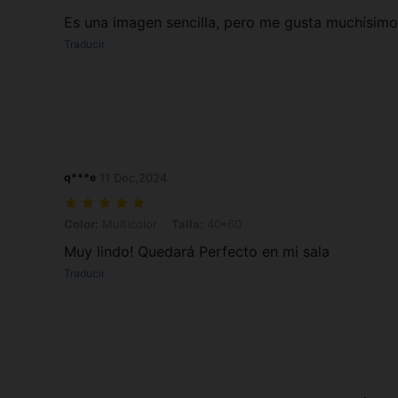
Es una imagen sencilla, pero me gusta muchísimo
Traducir
q***e
11 Dec,2024
Color: Multicolor, Talla: 40*60
Color:
Multicolor
Talla:
40*60
Muy lindo! Quedará Perfecto en mi sala
Traducir