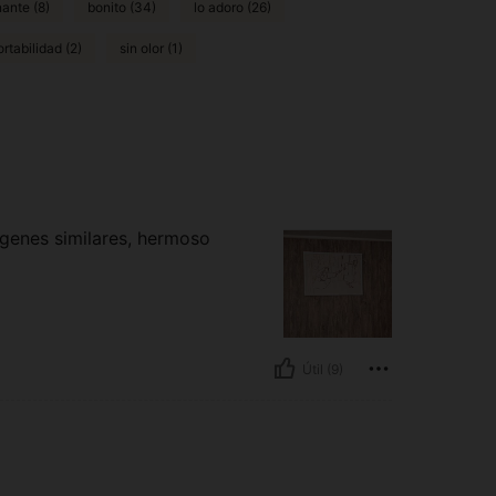
ante (8)
bonito (34)
lo adoro (26)
rtabilidad (2)
sin olor (1)
genes similares, hermoso
Útil (9)