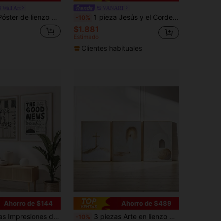
Wall Art
VANART
nmarcado o sin enmarcar, arte de pared cristiano para la cocina, impresión vintage de religión para apartamento, sala de estar, dormitorio, decoración moderna del hogar
1 pieza Jesús y el Cordero, Jesús deja a los 99, Pintura religiosa cristiana, Jesús y la niña en campo floral, Adecuado para dormitorio, sala de estar, arte de pared, decoración de pared, decoración del hogar, decoración de la habitación, arte de pared en lienzo, pósteres, arte de pared con marco, marco opcional
-10%
$1.881
Estimado
Clientes habituales
Ahorro de $144
Ahorro de $489
te cristianas modernas neutras, "Dios es bueno", frutos espirituales, decoración del hogar con versículo bíblico, pinturas decorativas sin marco
3 piezas Arte en lienzo moderno de Jesús en dorado y beige, opción de sin marco o con marco estirado, decoración de pared cristiana neutra con cruz y Biblia, póster religioso estético para la sala de estar (múltiples opciones disponibles)
-10%