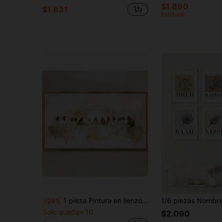
$1.890
$1.831
Estimado
1 pieza Pintura en lienzo abstracto minimalista beige "La Última Cena" - Inspirada en Da Vinci, decoración de pared horizontal, adecuada para sala de estar y dormitorio, sin marco, arte del pastor, fe cristiana
-25%
Solo quedan 10
$2.090