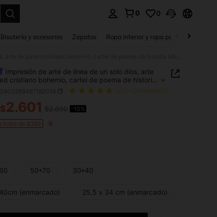
0
0
a. Press Enter to select.
Bisutería y accesorios
Zapatos
Ropa interior y ropa para dormir
Ho
Impresión de arte de línea de un solo dios, arte de pared cristiano bohemio, cartel de poema de historia bíblica de Pascua, regalo de decoración de imagen, decoración de pared, decoración de habitación, pintura de lienzo de decoración del hogar, sin marco
Impresión de arte de línea de un solo dios, arte
ed cristiano bohemio, cartel de poema de historia
a de Pascua, regalo de decoración de imagen,
h2403289467182058
(100+ Comentarios)
ción de pared, decoración de habitación, pintura
2.601
nzo de decoración del hogar, sin marco
$
$2.890
-10%
ICE AND AVAILABILITY
s Extra de $289
60
50*70
30*40
40cm (enmarcado)
25,5 x 34 cm (enmarcado)