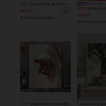
1 pieza Póster de lienzo con marco/sin marco de Jesús alimentando a los 5000, 5 panes y 2 peces, arte de pared cristiano, pintura minimalista de rollo para apartamento, sala de estar, dormitorio, decoración del hogar moderna
VANART
-8%
1 pieza Arte de Panes y Peces, Pintura al Óleo Artística de la Última Cena, Arte Cristiano Religioso, Regalo Festivo, Adecuado para Dormitorio, Sala de Estar, Cocina, Artes de Pared,
-8%
$1.647
$2.015
Clientes habituales
Clientes habitua
6
1 pieza Lienzo de arte de pared Jesús Redención, Pintura de pared acuarela, Póster de fe cristiana Jesucristo, Pintura de decoración de pared, Póster, Adecuado para dormitorio, oficina, sala de estar, cafetería, bar, hogar y dormitorio - Material de lienzo (marco opcional) 2D plano
-8%