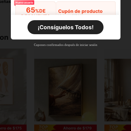
señas
Nuevo usuario
65
%DE
Cupón de producto
DESCUENTO
Límite de $37.248
Por tiempo limitado
Pedidos de +$27.936
¡Consíguelos Todos!
Nuevo usuario
ron
65
%DE
Cupón de producto
Cupones confirmados después de iniciar sesión
DESCUENTO
Límite de $38.179
Por tiempo limitado
Pedidos de +$37.248
Nuevo usuario
55
%DE
Cupón de producto
DESCUENTO
Límite de $51.215
Por tiempo limitado
Pedidos de +$55.871
rro de $175
Ahorro de $179