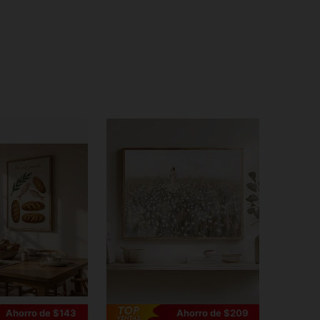
Ahorro de $143
Ahorro de $209