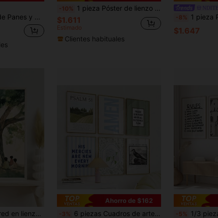
1 pieza Póster de lienzo con marco/sin marco de mujer tocando la túnica de Jesús, arte de pared moderno de fe cristiana y sanación, impresión de decoración estética, pintura religiosa adecuada para apartamento, sala de estar, dormitorio, decoración del hogar
NDITB 
-10%
 Decoración de Pared, Decoración del Hogar, Decoración de la Habitación, Arte de Pared en Lienzo, Pósteres, Arte de Pared con Marco, Marco Opcional
1 pieza Póster de lienzo con pintura de Jesús y los panes y los peces en estilo bohemio, e
-8%
$1.611
Estimado
$1.647
Clientes habituales
les
Ahorro de $162
1 pieza Arte de pared en lienzo enmarcado, Jesús moderno y niños bajo un árbol, pintura de pared cristiana minimalista, tema de fe suave, decoración de jardín de infantes católico, regalo de la Virgen María, decoración del hogar, decoración de habitación, decoración de dormitorio, decoración de sala de estar, decoración de baño, póster, regalo
6 piezas Cuadros de arte cristiano con impresiones en lienzo con tema azul y verde, carteles con versículos bíblicos, decoración preparatoria para encima de la cama para sala de estar, dormitorio, apartamento, decoración de habitación universitaria, regalo para ella sin marco
1/3 piezas Impresiones de arte de pared cristiano minimalista, obras de ar
-3%
-5%