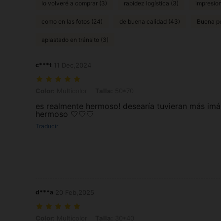
lo volveré a comprar (3)
rapidez logística (3)
impresion
como en las fotos (24)
de buena calidad (43)
Buena po
aplastado en tránsito (3)
c***t
11 Dec,2024
Color: Multicolor, Talla: 50*70
Color:
Multicolor
Talla:
50*70
es realmente hermoso! desearía tuvieran más imá
hermoso 🤍🤍🤍
Traducir
d***a
20 Feb,2025
Color: Multicolor, Talla: 30*40
Color:
Multicolor
Talla:
30*40