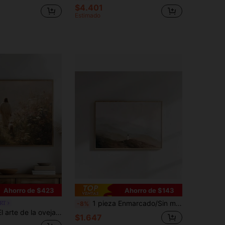
$4.401
Estimado
Ahorro de $423
Ahorro de $143
1 pieza Enmarcado/Sin marco Jesús deja los 99 Póster de arte cristiano Pintura de arte abstracto Impresión en lienzo Imagen minimalista de pared para dormitorio, apartamento, dormitorio, sala de estar, decoración moderna del hogar, Parábola de la oveja perdida
RT
-8%
 regalo festivo, adecuado para dormitorio, sala de estar, cocina, artes de pared, decoración de pared, decoración del hogar, decoración de la habitación, arte de pared en lienzo, pósteres, arte de pared con marco, marco opcional
$1.647