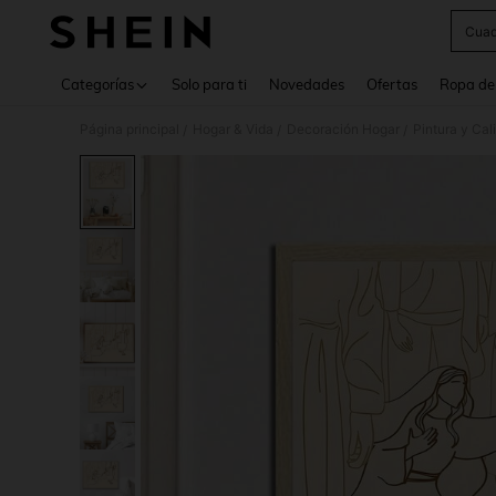
Cuad
Use up 
Categorías
Solo para ti
Novedades
Ofertas
Ropa de
Página principal
Hogar & Vida
Decoración Hogar
Pintura y Cali
/
/
/