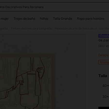
ros Decorativos Para Recamara
and down arrow keys to navigate search Búsqueda reciente and Busca y Encuentr
 mujer
Trajes de baño
Niños
Talla Grande
Ropa para hombre
grafía
Pintura decorativa y caligrafía
/
/
de par
bíblic
SKU: s
decora
de lie
Desde
PR
Ahorro
Talla
40*
30*