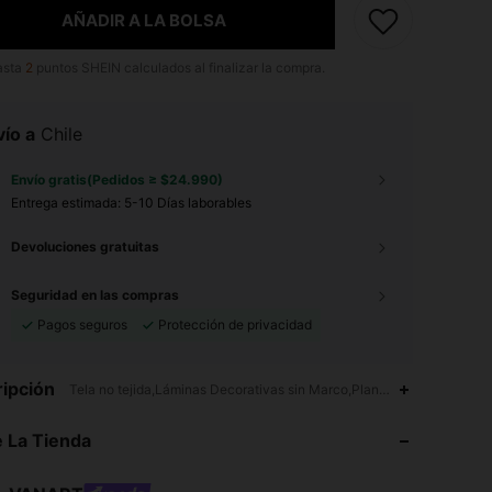
AÑADIR A LA BOLSA
asta
2
puntos SHEIN calculados al finalizar la compra.
ío a
Chile
Envío gratis(Pedidos ≥ $24.990)
Entrega estimada:
5-10 Días laborables
Devoluciones gratuitas
Seguridad en las compras
Pagos seguros
Protección de privacidad
4,90
771
27K
ipción
Tela no tejida,Láminas Decorativas sin Marco,Plantas
 La Tienda
4,90
771
27K