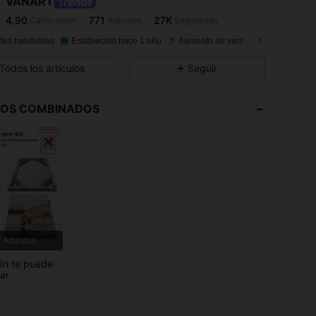
VANART
4,90
771
27K
Calificación
Artículos
Seguidores
i***9
pagó
Hace 1 día
tes habituales
Establecido hace 1 año
Aumento de ventasd de 20%
In
4,90
771
27K
Todos los artículos
Seguir
4,90
771
27K
LOS COMBINADOS
4,90
771
27K
4,90
771
27K
4,90
771
27K
 Artículos
4,90
771
27K
én te puede
sar
4,90
771
27K