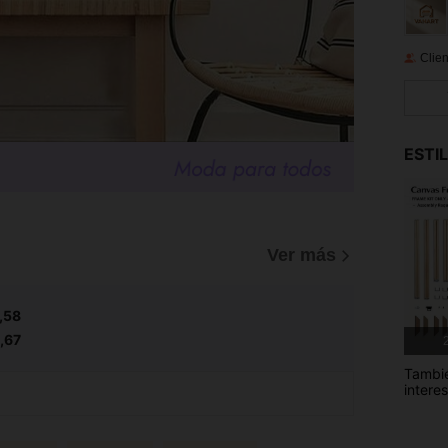
Clien
ESTI
Ver más
,58
,67
2
Tambi
intere