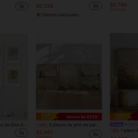
$2.746
$5.228
Estimado
Clientes habituales
Ahorro de $329
1/6 piezas Nombres de Dios de Jehová Arte de pared sin marco con versículo bíblico de hoja de línea bohemia, decoración del hogar cristiano para sala de oración, sala de estar, dormitorio, pósteres de minimalismo moderno, creyentes religiosos, entusiastas de la fe cristiana y decoración familiar, materiales de decoración del hogar
3 piezas de arte de pared vintage, impresiones en lienzo vintage - Arte cristiano, pósteres bíblicos y florales - Pinturas de paisaje con citas religiosas inspiradoras, enmarcadas o sin enmarcar, adecuadas para la decoración de la habitación, la decoración del hogar, la decoración de dormitorios universitarios, hoteles, hogares, salas de estar, dormitorios, baños y oficinas, regalos de decoración de pared
VANA
-10%
1 pieza El arte de la oveja perdida, arte de fe, versículo bíblico, pintura al óleo de Jesús y el cordero, flores,
-8%
$2.961
Estimado