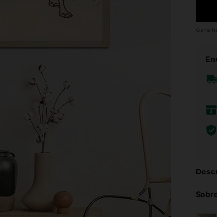
Gana h
Env
Descr
Sobre