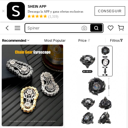
Bley Bley
SHEIN APP
×
CONSEGUIR
Trompos
Descarga la APP y gana ofertas exclusivas
(1,319)
Spiner
Spinner
Beyblade X
Recommended
Most Popular
Price
Filtros
Bley Bley
Trompos