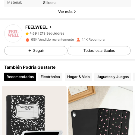
Material:
Silicona
219 Seguidores
4,69
Ver más
FEELWEEL
219 Seguidores
4,69
s***c
pagó
Hace 1 día
65K Vendido recientemente
1.1K Recompra
219 Seguidores
4,69
Seguir
Todos los artículos
También Podría Gustarte
219 Seguidores
4,69
Recomendados
Electrónica
Hogar & Vida
Juguetes y Juegos
219 Seguidores
4,69
219 Seguidores
4,69
219 Seguidores
4,69