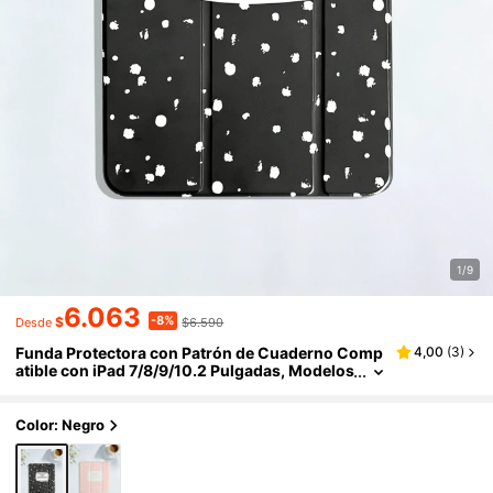
1/9
6.063
-8%
$
$6.590
Desde
Funda Protectora con Patrón de Cuaderno Comp
4,00
(
3
)
atible con iPad 7/8/9/10.2 Pulgadas, Modelos
10th/11th(A16) 2025, con Función de Suspe
nsión/Activación Automática y Protección contra
Caídas
Color: Negro