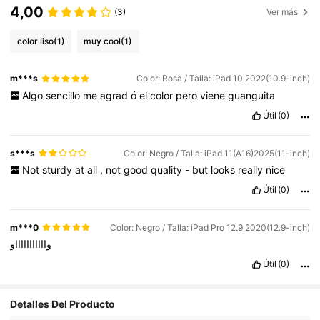
4,00
(3)
Ver más
color liso
(1)
muy cool
(1)
m***s
Color: Rosa / Talla: iPad 10 2022(10.9-inch)
Algo
sencillo
me
agrad
ó
el
color
pero
viene
guanguita
Útil
(0)
s***s
Color: Negro / Talla: iPad 11(A16)2025(11-inch)
Not
sturdy
at
all
,
not
good
quality
-
but
looks
really
nice
Útil
(0)
m***0
Color: Negro / Talla: iPad Pro 12.9 2020(12.9-inch)
واااااااااااو
Útil
(0)
219 Seguidores
4,69
Detalles Del Producto