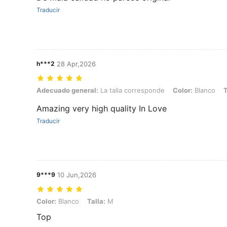
Traducir
h***2
28 Apr,2026
Adecuado general: La talla corresponde, Color: Blanco, Talla: L
Adecuado general:
La talla corresponde
Color:
Blanco
T
Amazing very high quality In Love
Traducir
9***9
10 Jun,2026
Color: Blanco, Talla: M
Color:
Blanco
Talla:
M
Top