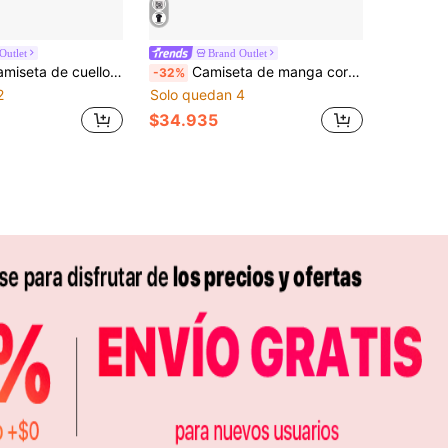
Outlet
Brand Outlet
corta de unicolor, estilo deportivo casual con gran logotipo floral, para hombres, color negro
Camiseta de manga corta de cuello redondo con ajuste holgado y estampado del logo Nike Air Max 90, color negro
-32%
2
Solo quedan 4
$34.935
APP