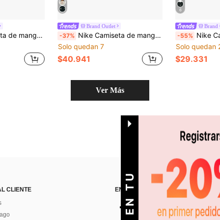
6
Brand Outlet
Brand 
redondo y estampado de silueta Jordan
Nike Camiseta de manga corta suave y cómoda con el logotipo de la marca Jordan, color negro
Nike Camiseta de cuello redondo de manga 
-37%
-55%
Solo quedan 7
Solo quedan 
$40.941
$29.331
Ver Más
AL CLIENTE
ENCUÉNTRANOS EN
s
Pago