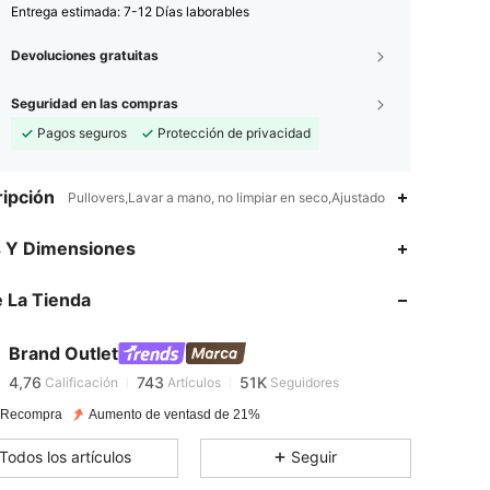
Entrega estimada:
7-12 Días laborables
Devoluciones gratuitas
Seguridad en las compras
Pagos seguros
Protección de privacidad
ipción
Pullovers,Lavar a mano, no limpiar en seco,Ajustado
s Y Dimensiones
4,76
743
51K
 La Tienda
4,76
743
51K
Brand Outlet
4,76
743
51K
Calificación
Artículos
Seguidores
 Recompra
Aumento de ventasd de 21%
4,76
743
51K
Todos los artículos
Seguir