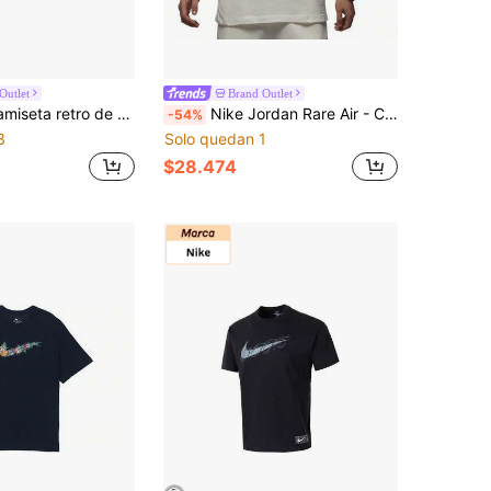
Outlet
Brand Outlet
manga corta, suelta y transpirable, con estampado de logotipo de la marca Jordan, color negro
Nike Jordan Rare Air - Camiseta de manga corta para hombre, cómoda, elegante, informal y versátil, de color liso, color blanco
-54%
3
Solo quedan 1
$28.474