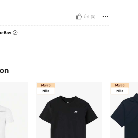
Útil (0)
señas
ron