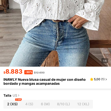
1/6
8.883
-30%
$
$12.690
INAWLY Nueva blusa casual de mujer con diseño
5,00
(
1
)
bordado y mangas acampanadas
Talla
US
3 left
2
(XS)
4
(S)
6
(M)
8/10
(L)
12
(XL)