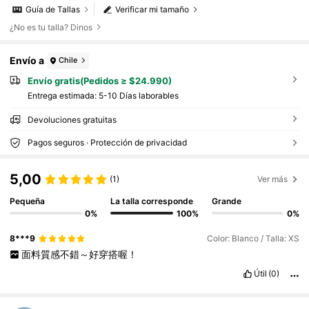
Guía de Tallas
Verificar mi tamaño
¿No es tu talla? Dinos
Envío a
Chile
Envío gratis(Pedidos ≥ $24.990)
Entrega estimada:
5-10 Días laborables
Devoluciones gratuitas
Pagos seguros · Protección de privacidad
5,00
(1)
Ver más
Pequeña
La talla corresponde
Grande
0%
100%
0%
8***9
Color: Blanco / Talla: XS
面料質感不錯～好穿搭喔！
Útil
(0)