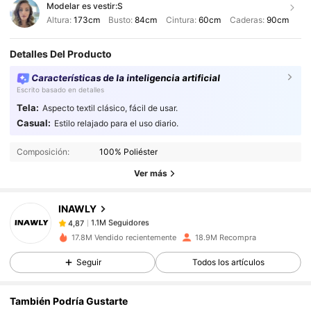
Modelar es vestir:
S
Altura:
173cm
Busto:
84cm
Cintura:
60cm
Caderas:
90cm
Detalles Del Producto
Características de la inteligencia artificial
Escrito basado en detalles
Tela:
Aspecto textil clásico, fácil de usar.
1.1M Seguidores
4,87
Casual:
Estilo relajado para el uso diario.
Composición:
100% Poliéster
1.1M Seguidores
4,87
Ver más
INAWLY
1.1M Seguidores
4,87
L***️
pagó
Hace 1 día
17.8M Vendido recientemente
18.9M Recompra
1.1M Seguidores
4,87
Seguir
Todos los artículos
También Podría Gustarte
1.1M Seguidores
4,87