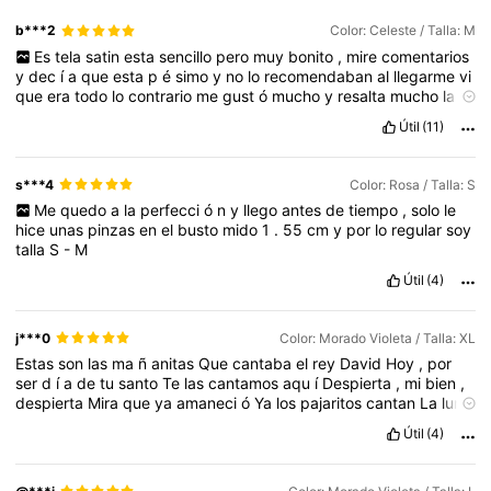
b***2
Color: Celeste / Talla: M
Es
tela
satin
esta
sencillo
pero
muy
bonito
,
mire
comentarios
y
dec
í
a
que
esta
p
é
simo
y
no
lo
recomendaban
al
llegarme
vi
que
era
todo
lo
contrario
me
gust
ó
mucho
y
resalta
mucho
la
figura
del
cuerpo
.
Útil
(11)
s***4
Color: Rosa / Talla: S
Me
quedo
a
la
perfecci
ó
n
y
llego
antes
de
tiempo
,
solo
le
hice
unas
pinzas
en
el
busto
mido
1
.
55
cm
y
por
lo
regular
soy
talla
S
-
M
Útil
(4)
j***0
Color: Morado Violeta / Talla: XL
Estas
son
las
ma
ñ
anitas
Que
cantaba
el
rey
David
Hoy
,
por
ser
d
í
a
de
tu
santo
Te
las
cantamos
aqu
í
Despierta
,
mi
bien
,
despierta
Mira
que
ya
amaneci
ó
Ya
los
pajaritos
cantan
La
luna
ya
se
meti
ó
Qu
é
linda
est
á
la
ma
ñ
ana
En
que
vengo
a
Útil
(4)
saludarte
Venimos
todos
con
gusto
Y
placer
a
felicitarte