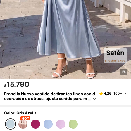
1/5
15.790
$
Franclia Nuevo vestido de tirantes finos con d
4,26
(
100+
)
ecoración de strass, ajuste ceñido para m
ujer, primavera/verano
Color: Gris Azul