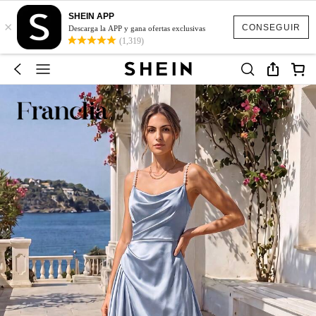
SHEIN APP
×
CONSEGUIR
Descarga la APP y gana ofertas exclusivas
(1,319)