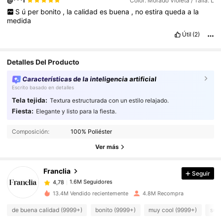
@***i
Color: Morado Violeta / Talla: L
S
ú
per
bonito
,
la
calidad
es
buena
,
no
estira
queda
a
la
medida
Útil
(2)
Detalles Del Producto
Características de la inteligencia artificial
Escrito basado en detalles
Tela tejida:
Textura estructurada con un estilo relajado.
Fiesta:
Elegante y listo para la fiesta.
1.6M Seguidores
4,78
Composición:
100% Poliéster
Ver más
1.6M Seguidores
4,78
Franclia
Seguir
1.6M Seguidores
4,78
m***s
pagó
Hace 1 día
13.4M Vendido recientemente
4.8M Recompra
1.6M Seguidores
4,78
de buena calidad (9999+)
bonito (9999+)
muy cool (9999+)
sua