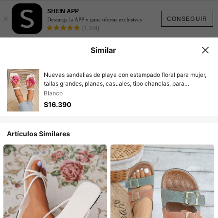
SHEIN APP
×
CONSEGUIR
Descarga la APP y gana ofertas exclusivas
(1,319)
Similar
Nuevas sandalias de playa con estampado floral para mujer,
tallas grandes, planas, casuales, tipo chanclas, para
primavera y verano
Blanco
$16.390
Artículos Similares