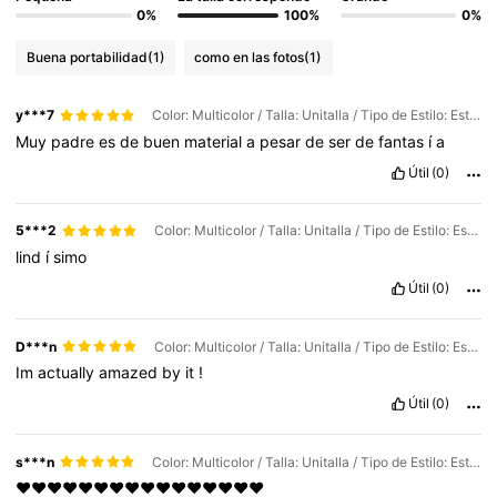
0%
100%
0%
Buena portabilidad
(1)
como en las fotos
(1)
y***7
Color: Multicolor / Talla: Unitalla / Tipo de Estilo: Estilo 1
Muy
padre
es
de
buen
material
a
pesar
de
ser
de
fantas
í
a
Útil
(0)
5***2
Color: Multicolor / Talla: Unitalla / Tipo de Estilo: Estilo 1
lind
í
simo
Útil
(0)
D***n
Color: Multicolor / Talla: Unitalla / Tipo de Estilo: Estilo 1
Im
actually
amazed
by
it
!
Útil
(0)
s***n
Color: Multicolor / Talla: Unitalla / Tipo de Estilo: Estilo 1
♥♥♥♥♥♥♥♥♥♥♥♥♥♥♥♥