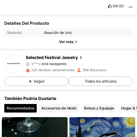
Útil
(0)
269 Seguidores
4,86
Detalles Del Producto
Material:
Aleación de zinc
269 Seguidores
4,86
Ver más
269 Seguidores
4,86
Selected Festival Jewelry
k***a
está navegando
269 Seguidores
4,86
12K Vendido recientemente
586 Recompra
Seguir
Todos los artículos
269 Seguidores
4,86
También Podría Gustarte
269 Seguidores
4,86
Recomendados
Accesorios de Vestir
Bolsos y Equipaje
Hogar & 
269 Seguidores
4,86
269 Seguidores
4,86