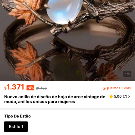
1/5
1.371
-8%
¡Últimos 3 días
$
$1.490
Nuevo anillo de diseño de hoja de arce vintage de
5,00
(
7
)
moda, anillos únicos para mujeres
Tipo De Estilo
Estilo 1