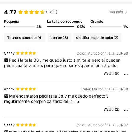
4,77
(100+)
Ver más
Pequeña
La talla corresponde
Grande
4%
95%
1%
Tirantes cómodos
(4)
bonito
(23)
sin diferencia de color
(2)
5***7
Color: Multicolor / Talla: EUR38
Ped
í
la
talla
38
,
me
quedo
justo
a
mi
talla
pero
si
pueden
pedir
una
talla
m
á
s
para
que
no
se
les
quede
tan
r
á
pido
Útil
(5)
s***2
Color: Marrón / Talla: EUR38
Me
encantaron
pedi
talla
38
y
me
quedo
perfecto
y
regularmente
compro
calzado
del
4
.
5
Útil
(2)
5***7
Color: Multicolor / Talla: EUR37
muy
lindas
igual
a
la
de
la
foto
solsolo
que
hay
que
pedir
una