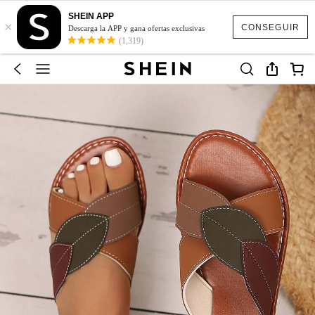
SHEIN APP
×
CONSEGUIR
Descarga la APP y gana ofertas exclusivas
(1,319)