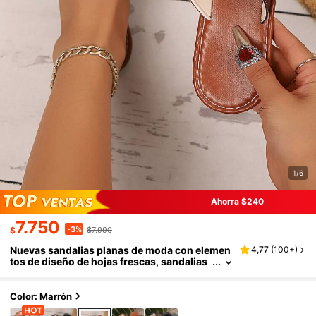
1/6
Ahorra $240
7.750
-3%
$
$7.990
Nuevas sandalias planas de moda con elemen
4,77
(
100+
)
tos de diseño de hojas frescas, sandalias
planas con tiras cruzadas, estilo casual d
ulce adecuado para paseos por el campus y pi
cnics al aire libre, color rosa y blanco
Color: Marrón