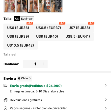
Talla
:
US
Estándar
6 left
9 left
9 left
US6
(EUR36)
US6.5
(EUR37)
US7
(EUR38)
US8
(EUR39)
US9
(EUR40)
US9.5
(EUR41)
US10.5
(EUR42)
Talla real
Cantidad:
Envío a
Chile
Envío gratis(Pedidos ≥ $24.990)
Entrega estimada:
5-10 Días laborables
Devoluciones gratuitas
Pagos seguros · Protección de privacidad