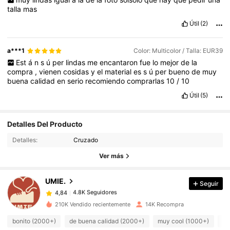
talla
mas
Útil
(2)
a***1
Color: Multicolor / Talla: EUR39
Est
á
n
s
ú
per
lindas
me
encantaron
fue
lo
mejor
de
la
compra
,
vienen
cosidas
y
el
material
es
s
ú
per
bueno
de
muy
buena
calidad
en
serio
recomiendo
comprarlas
10
/
10
Útil
(5)
4.8K Seguidores
4,84
Detalles Del Producto
Detalles:
Cruzado
4.8K Seguidores
4,84
Ver más
UMIE.
Seguir
4.8K Seguidores
4,84
w***o
pagó
Hace 1 día
210K Vendido recientemente
14K Recompra
4.8K Seguidores
4,84
bonito (2000+)
de buena calidad (2000+)
muy cool (1000+)
có