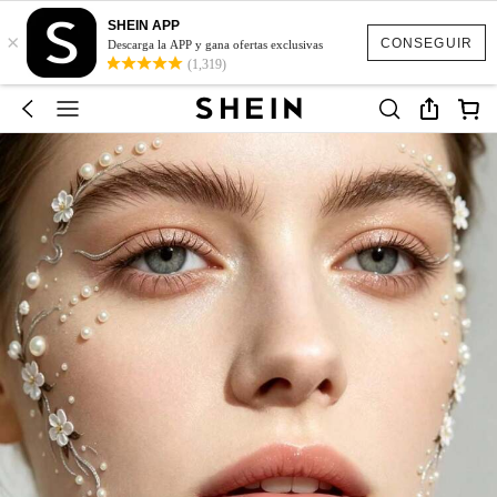
SHEIN APP
×
CONSEGUIR
Descarga la APP y gana ofertas exclusivas
(1,319)