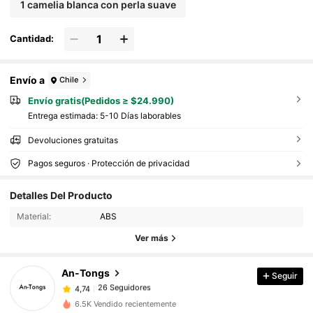
n facial desechable de estilo chino suave y etéreo
1 camelia blanca con perla suave
Cantidad:
Envío a
Chile
Envío gratis(Pedidos ≥ $24.990)
Entrega estimada:
5-10 Días laborables
Devoluciones gratuitas
Pagos seguros · Protección de privacidad
Detalles Del Producto
26 Seguidores
4,74
Material:
ABS
Ver más
26 Seguidores
4,74
An-Tongs
Seguir
26 Seguidores
4,74
6.5K Vendido recientemente