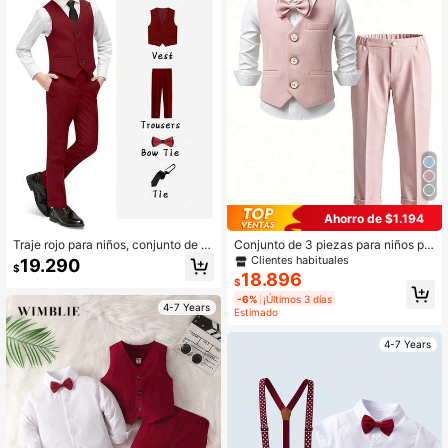
Ahorro de $1.194
Traje rojo para niños, conjunto de 2
Conjunto de 3 piezas para niños pe
piezas que incluye chaleco, pantal
queños - Chaleco + Pantalones + C
Clientes habituales
19.290
$
ones, corbata y moño
orbatín a juego, Atuendo formal par
18.896
$
a ocasiones, Traje de caballero par
-6%
¡Últimos 3 días
a ceremonias y actuaciones
4-7 Years
Estimado
4-7 Years