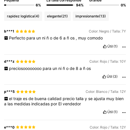
Pequeña
La talla corresponde
Grande
6%
94%
0%
rapidez logística
(4)
elegante
(21)
impresionante
(13)
b***1
Color: Negro / Talla: 7Y
Perfecto
para
un
ni
ñ
o
de
6
a
ñ
os
,
muy
comodo
Útil
(1)
d***z
Color: Rojo / Talla: 10Y
preciosoooooooo
para
un
ni
ñ
o
de
8
a
ñ
os
Útil
(3)
p***5
Color: Blanco / Talla: 12Y
el
traje
es
de
buena
calidad
precio
talla
y
se
ajusta
muy
bien
a
las
medidas
indicadas
por
El
vendedor
Útil
(1)
e***0
Color: Rojo / Talla: 12Y