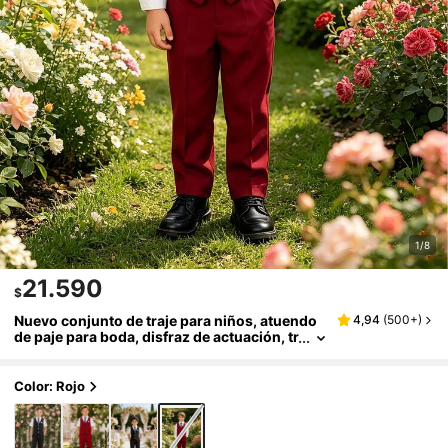
1/8
21.590
$
Nuevo conjunto de traje para niños, atuendo
4,94
(
500+
)
de paje para boda, disfraz de actuación, tr
aje de actuación estilo británico para niño
s conjunto de 3 piezas con chaleco, pantalon
es y corbata
Color: Rojo