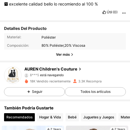
excelente
calidad
bello
lo
recomiendo
al
100
%
Útil
(0)
Detalles Del Producto
2.7K Seguidores
4,93
Material:
Poliéster
Composición:
80% Poliéster,20% Viscosa
2.7K Seguidores
4,93
Ver más
2.7K Seguidores
4,93
AUREN Children's Couture
2.7K Seguidores
4,93
18K Vendido recientemente
3.3K Recompra
2.7K Seguidores
4,93
Seguir
Todos los artículos
2.7K Seguidores
4,93
También Podría Gustarte
Recomendados
Hogar & Vida
Bebé
Juguetes y Juegos
Mater
2.7K Seguidores
4,93
4-7 Years
4-7 Years