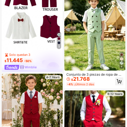
5
Solo quedan 3
11.445
$
-50%
4
Wimblie
Conjunto de 3 piezas de ropa de ac
4-7 Years
21.768
tuación para niños, traje formal para
$
niños, conjunto de paje para boda,
-4%
¡Últimos 2 días
banquete, estilo británico (chaleco
+ pantalones + corbata de moño)
8-12 Years