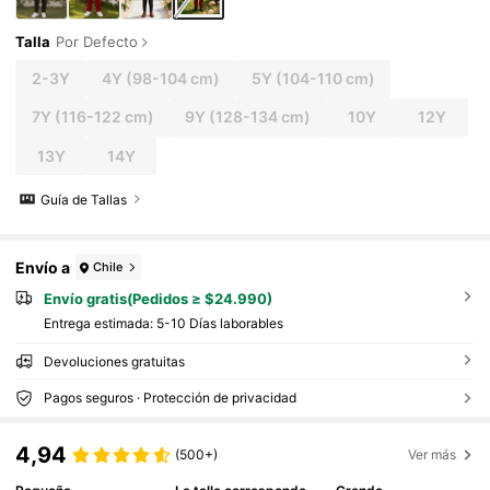
Talla
Por Defecto
2-3Y
4Y
(98-104 cm)
5Y
(104-110 cm)
7Y
(116-122 cm)
9Y
(128-134 cm)
10Y
12Y
13Y
14Y
Guía de Tallas
Envío a
Chile
Envío gratis(Pedidos ≥ $24.990)
Entrega estimada:
5-10 Días laborables
Devoluciones gratuitas
Pagos seguros · Protección de privacidad
4,94
(500+)
Ver más