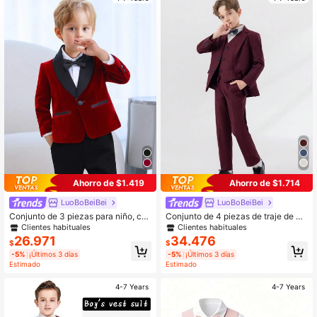
2.7K Seguidores
4,93
2.7K Seguidores
4,93
2.7K Seguidores
4,93
2.7K Seguidores
4,93
Ahorro de $1.419
Ahorro de $1.714
LuoBoBeiBei
LuoBoBeiBei
Conjunto de 3 piezas para niño, ch
Conjunto de 4 piezas de traje de ca
aqueta + pantalones + corbata de
ballero para niño, incluye chaqueta,
Clientes habituales
Clientes habituales
moño, atuendo de caballero, otoño/i
chaleco, pantalones y moño, diseño
26.971
34.476
$
$
nvierno
minimalista y elegante, adecuado p
-5%
¡Últimos 3 días
-5%
¡Últimos 3 días
ara festivales, ceremonias y ocasio
Estimado
Estimado
nes diarias
4-7 Years
4-7 Years