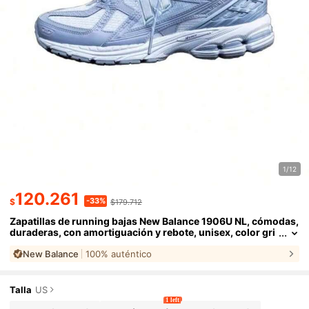
1/12
120.261
-33%
$
$179.712
Zapatillas de running bajas New Balance 1906U NL, cómodas,
duraderas, con amortiguación y rebote, unisex, color gri
s ártico.
New Balance
100% auténtico
Talla
US
1 left