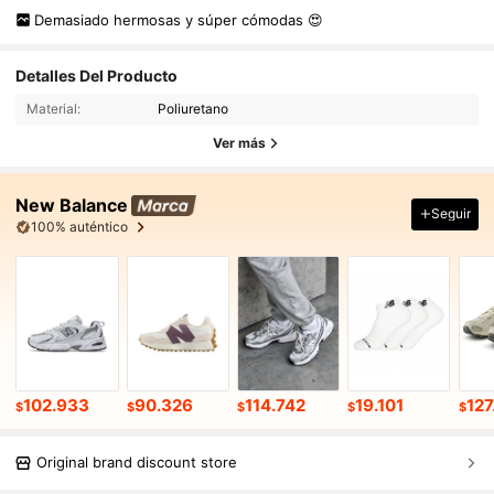
Demasiado hermosas y súper cómodas 😍
Detalles Del Producto
Material:
Poliuretano
Ver más
New Balance
Seguir
100% auténtico
102.933
90.326
114.742
19.101
127
$
$
$
$
$
Original brand discount store