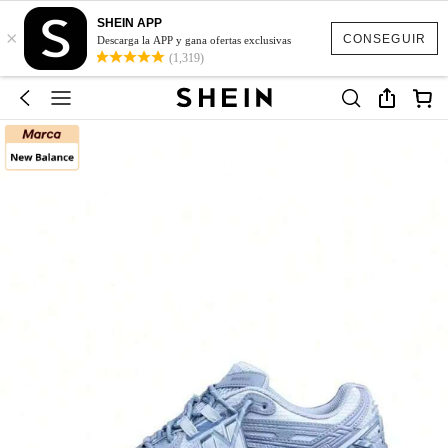
SHEIN APP
×
CONSEGUIR
Descarga la APP y gana ofertas exclusivas
(1,319)