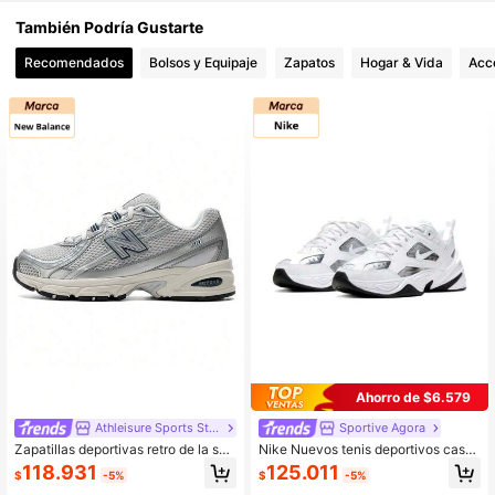
También Podría Gustarte
Recomendados
Bolsos y Equipaje
Zapatos
Hogar & Vida
Acce
Ahorro de $6.579
Athleisure Sports Store
Sportive Agora
Zapatillas deportivas retro de la seri
Nike Nuevos tenis deportivos casu
e 740 de New Balance, nueva llega
ales de estilo retro color plata metál
118.931
125.011
$
-5%
$
-5%
da de primavera 2026, tenis casual
ico M2K Tekno ESS para mujer