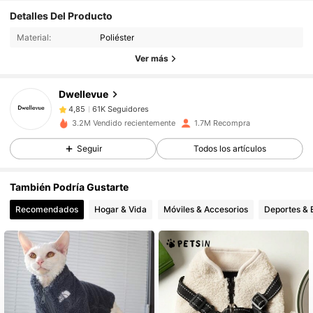
Detalles Del Producto
61K Seguidores
4,85
Material:
Poliéster
Ver más
61K Seguidores
4,85
Dwellevue
61K Seguidores
4,85
3.2M Vendido recientemente
1.7M Recompra
Seguir
Todos los artículos
61K Seguidores
4,85
También Podría Gustarte
61K Seguidores
4,85
Recomendados
Hogar & Vida
Móviles & Accesorios
Deportes & 
61K Seguidores
4,85
61K Seguidores
4,85