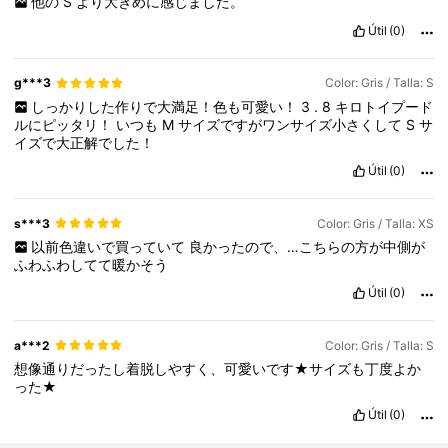
他の
S
より大きめに感じました。
Útil
(0)
g***3
Color: Gris / Talla: S
しっかりした作りで大満足！色も可愛い！
3
.
8
キロトイプード
ルにピッタリ！
いつも
M
サイズですがワンサイズ小さくして
S
サ
イズで大正解でした！
Útil
(0)
s***3
Color: Gris / Talla: XS
以前色違いで買っていて
良かったので、…こちらの方が中側が
ふわふわしてて暖かそう
Útil
(0)
a***2
Color: Gris / Talla: S
想像通りだったし着脱しやすく、可愛いです★サイズも丁度よか
った★
Útil
(0)