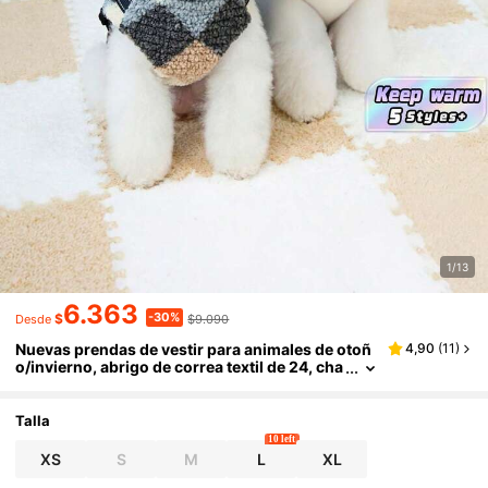
1/13
6.363
-30%
$
$9.090
Desde
Nuevas prendas de vestir para animales de otoñ
4,90
(
11
)
o/invierno, abrigo de correa textil de 24, cha
queta de piel para mascotas, abrigo acolcha
do grueso y cálido, ropa para gatos, abrigo para
perros, abrigo acolchado para gatos, ropa para
Talla
animales, ropa cálida para gatos, abrigo acolcha
10 left
do de estilo británico, nueva chaqueta, chaleco a
XS
S
M
L
XL
colchado cálido para animales, imprescindible p