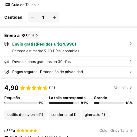
ara el otoño/invierno
Guía de Tallas
Cantidad:
Envío a
Chile
Envío gratis(Pedidos ≥ $24.990)
Entrega estimada:
5-10 Días laborables
Devoluciones gratuitas en 30 días
Pagos seguros · Protección de privacidad
4,90
(11)
Ver más
Pequeña
La talla corresponde
Grande
1%
81%
18%
outfits de invierno
(1)
senderismo
(1)
gimnasio
(1)
n***a
Color: Gris / Talla: S