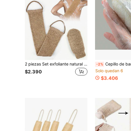
2 piezas Set exfoliante natural (tira exfoliante + guante), tira de exfoliación de espalda 100% cáñamo, cinturón exfoliante natural para la espalda, esponja de baño larga unisex, hace la piel talla grande suave y limpia, toalla facial exfoliante multifuncional, toalla de exfoliación de espalda elástica, adecuada para bañarse, limpiar la piel y masajes - Adecuada para hombres y mujeres, esencial de baño, esponja de red africana (2/1 pieza)
Cepillo de baño de esponja, suministros de baño de lufa, 10X14.5X5
-2%
Solo quedan 6
$2.390
$3.406