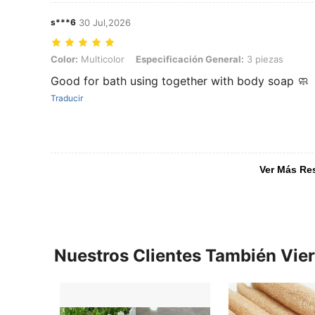
s***6
30 Jul,2026
Color: Multicolor, Especificación General: 3 piezas
Color:
Multicolor
Especificación General:
3 piezas
Good for bath using together with body soap 🧼
Traducir
Ver Más Re
Nuestros Clientes También Vie