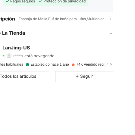
Pagos seguros
Protección de privacidad
ipción
Esponja de Malla,Puf de baño para lufas,Multicolor
4,86
53
1.8K
 La Tienda
4,86
53
1.8K
LanJing-US
r***x
está navegando
4,86
53
1.8K
Calificación
Artículos
Seguidores
tes habituales
Establecido hace 1 año
74K Vendido recientemente
4,86
53
1.8K
Todos los artículos
Seguir
4,86
53
1.8K
4,86
53
1.8K
4,86
53
1.8K