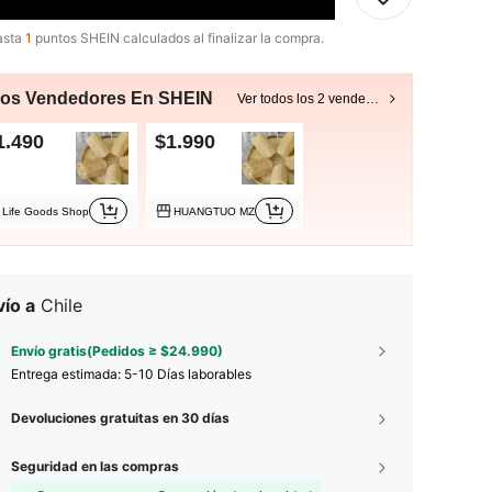
asta
1
puntos SHEIN calculados al finalizar la compra.
ros Vendedores En SHEIN
Ver todos los 2 vendedores
1.490
$1.990
Life Goods Shop
HUANGTUO MZ
ío a
Chile
Envío gratis(Pedidos ≥ $24.990)
Entrega estimada:
5-10 Días laborables
Devoluciones gratuitas en 30 días
Seguridad en las compras