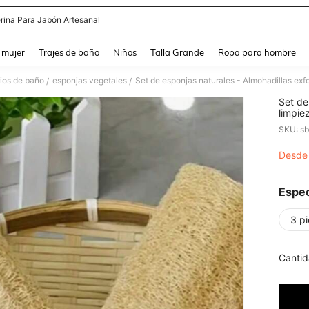
erina Para Jabón Artesanal
and down arrow keys to navigate search Búsqueda reciente and Busca y Encuentr
 mujer
Trajes de baño
Niños
Talla Grande
Ropa para hombre
ios de baño
esponjas vegetales
/
/
Set de
limpie
cocina
SKU: s
artícu
de coc
Desde
PR
fragan
acceso
Hallow
Navida
Espec
3 p
Cantid