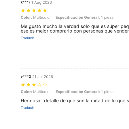
k***r
1 Aug,2026
Color: Multicolor, Especificación General: 1 pieza
Color:
Multicolor
Especificación General:
1 pieza
Me gustó mucho la verdad solo que es súper peq
ese es mejor comprarlo con personas que vende
Traducir
v***2
21 Jul,2026
Color: Multicolor, Especificación General: 1 pieza
Color:
Multicolor
Especificación General:
1 pieza
Hermosa ..detalle de que son la mitad de lo que 
Traducir