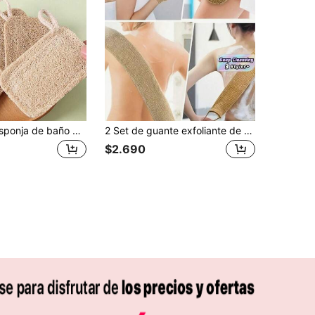
5 piezas de esponja de baño de luffa natural, hecha de luffa, adecuada para hombres y mujeres
2 Set de guante exfoliante de yute y cepillo de espalda con correa larga para adultos, para una limpieza profunda y eliminación suave de la piel muerta. Reutilizable para ducha, baño, spa y tratamiento corporal. Kit de accesorios de baño para el cuidado personal y regalo de spa en casa.
$2.690