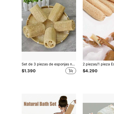
Set de 3 piezas de esponjas naturales del mar - Almohadillas exfoliantes y limpiadoras para el Body, sin fragancia, diseño minimalista, adecuadas para la cocina, el baño, el spa y el restaurante - Aptas para piel sensible en color beige claro, esenciales para spa, baño, esponja de cocina, diseño de esponja minimalista, esponja sin fragancia, esponja de baño corporal, almohadilla exfoliante corporal, accesorios de baño
$1.390
$4.290