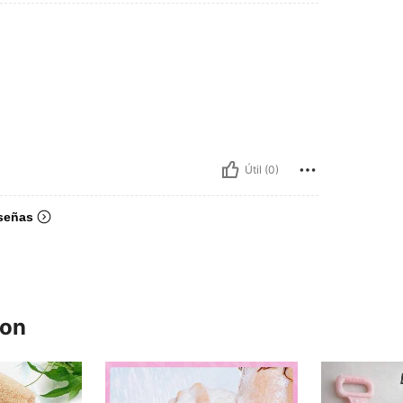
Útil (0)
señas
ron