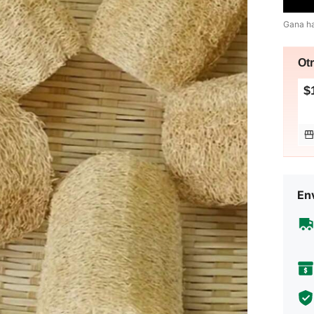
Gana h
Ot
$
Env