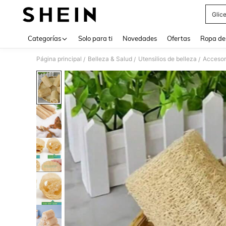
Glic
Use up 
Categorías
Solo para ti
Novedades
Ofertas
Ropa de
Página principal
Belleza & Salud
Utensilios de belleza
Accesor
/
/
/