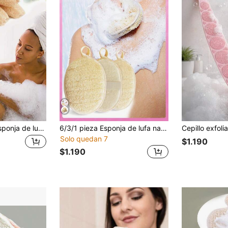
2 piezas/1 pieza Esponja de lufa natural, exfoliante fuerte para Body & espalda, para hombres & mujeres, SPA, belleza, cuidado diario del baño
6/3/1 pieza Esponja de lufa natural, lufa de seda exfoliante para el Body, esponja de lufa natural con flor de seda, para uso de hombres, limpieza profunda en bañera y ducha para mujeres, limpieza corporal | Baño para hombres y mujeres
Solo quedan 7
$1.190
$1.190