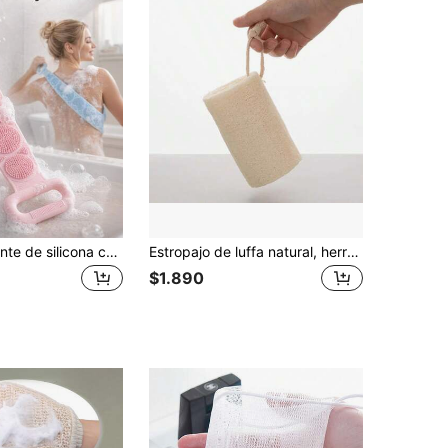
Cepillo exfoliante de silicona con mango, adecuado para el baño, material duradero, diseño práctico, Halloween, suave y cómodo para la piel, accesorio de ducha, suministros de baño, herramienta de belleza, cuidado corporal, limpieza
Estropajo de luffa natural, herramienta de limpieza para la ducha, esponja exfoliante, esponja de masaje corporal, apta para el baño, gel de ducha, limpieza de utensilios de cocina
$1.890