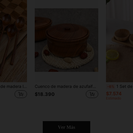
Set de 6 cucharas de madera lacada de estilo coreano y japonés para sopa y comida, para cocina, regalo de Navidad
Cuenco de madera de azufaifo hecho a mano, cuenlo para fideos instantáneos, cuenlo para arroz frito, plato de fruta, rollitos de primavera, snacks, fruta seca, cuenlo para postres, cuenlo para ensalada con anillo de cintura ajustable
1 Set de bol y plato pe
-6%
$7.574
$18.390
Estimado
Ver Más