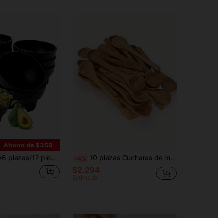
Ahorro de $359
 multifuncional para aderezar, plato para salsas, adecuado para fiestas, hogar y uso en restaurantes, útiles escolares
10 piezas Cucharas de madera con mango largo perfectas para comer sopa, café, miel, mermelada y otros condimentos, ideales para el café familiar y servir platos creativos, ligeras y fáciles de usar, regalo de Navidad, útiles escolares
-4%
$2.294
Estimado