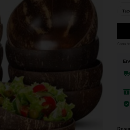
Taz
Gana h
Env
Descr