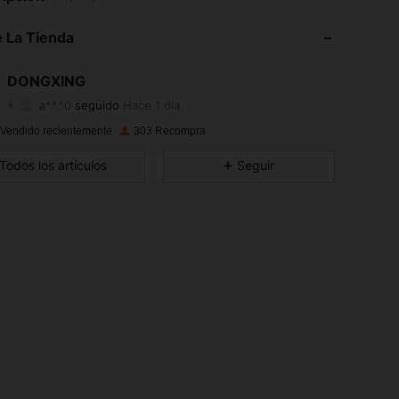
4,86
5
118
 La Tienda
4,86
5
118
DONGXING
a***0
seguido
Hace 1 día
4,86
5
118
Calificación
Artículos
Seguidores
 Vendido recientemente
303 Recompra
4,86
5
118
Todos los artículos
Seguir
4,86
5
118
4,86
5
118
4,86
5
118
4,86
5
118
4,86
5
118