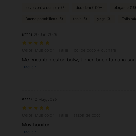
lo volveré a comprar (2)
duradero (100+)
elegante (16)
Buena portabilidad (5)
tenis (5)
yoga (3)
Talla ad
s***s
20 Jan,2026
Color: Multicolor, Talla: 1 bol de coco + cuchara
Color:
Multicolor
Talla:
1 bol de coco + cuchara
Me encantan estos bolw, tienen buen tamaño son 
Traducir
K***i
12 May,2025
Color: Multicolor, Talla: 1 tazón de coco
Color:
Multicolor
Talla:
1 tazón de coco
Muy bonitos
Traducir