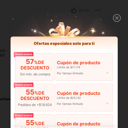
Útil (1)
Ofertas especiales solo para ti
son
ad
Nuevo usuario
57
%DE
Cupón de producto
DESCUENTO
Límite de $11.174
Por tiempo limitado
Sin mín. de compra
Útil (4)
Nuevo usuario
55
%DE
Cupón de producto
DESCUENTO
Límite de $25.142
señas
Por tiempo limitado
Pedidos de +$18.624
Nuevo usuario
55
%DE
Cupón de producto