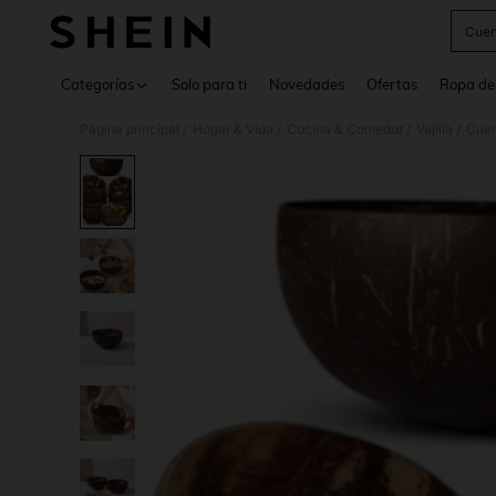
Cuen
Use up 
Categorías
Solo para ti
Novedades
Ofertas
Ropa de
Página principal
Hogar & Vida
Cocina & Comedor
Vajilla
Cuen
/
/
/
/