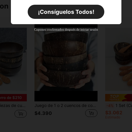
DESCUENTO
Límite de $29.798
ron
Por tiempo limitado
Pedidos de +$27.936
¡Consíguelos Todos!
Nuevo usuario
55
%DE
Cupón de producto
Cupones confirmados después de iniciar sesión
DESCUENTO
Límite de $27.936
Por tiempo limitado
Pedidos de +$37.248
Nuevo usuario
57
%DE
Cupón de producto
DESCUENTO
Límite de $32.592
Por tiempo limitado
Pedidos de +$46.560
rro de $210
 a mano, adecuados para cuencos de acai, batidos, ensaladas, cuencos buda, suministros de cocina
Juego de 1 o 2 cuencos de coco natural y cuchara de madera, cuenco para ensalada vegetariana saludable, cuenco para batido, moda natural y resistente al calor - Adecuado para arroz, sopa, fideos, utensilios de cocina, accesorios de vajilla, juego de cuenco de cáscara de coco y cuchara de madera hechos a mano, material de madera suave, perfecto para ensalada, fruta y cereales, cuenco de coco, cuenco de cáscara de coco, cuenco redondo retro, cuenco de postre de batido apto para comedor, material escolar, regalos de Navidad
1 Set (Cuenco de coco + Cuchara) Cuenco de cáscara de coco, Cuenco redondo vintage, Cuchara 
-4%
$3.062
$4.390
Estimado