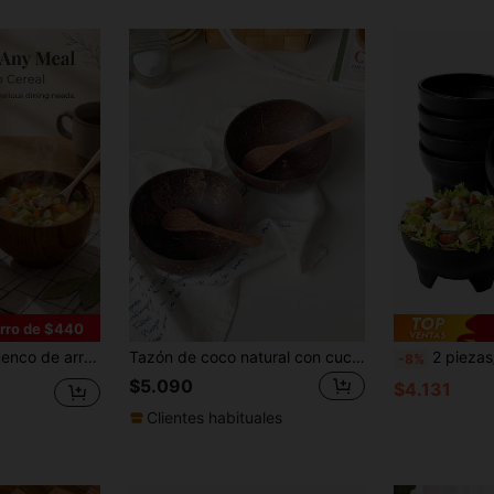
rro de $440
idad, artesanía en madera, ligera variación en el veteado de la madera (color/estilo aleatorio enviado)
Tazón de coco natural con cuchara de madera de coco, tazón para yogur de uso doméstico, tazón para ensalada, tazón para postre, tazón de decoración para restaurante, tazón para frutas
2 piezas/6 piezas/12 piezas Tazón de ensalada irrompible, tazón
-8%
$5.090
$4.131
Clientes habituales