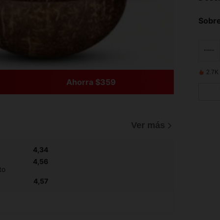
Sobre
2.7K
Ahorra $359
Ver más
4,34
4,56
to
4,57