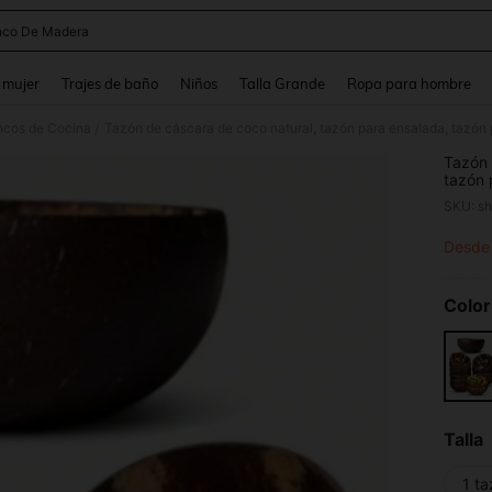
co De Madera
and down arrow keys to navigate search Búsqueda reciente and Busca y Encuentr
 mujer
Trajes de baño
Niños
Talla Grande
Ropa para hombre
cos de Cocina
/
Tazón 
tazón 
cocina
SKU: s
Desde
PR
Color
Talla
1 t