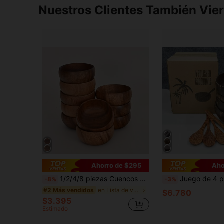
Nuestros Clientes También Vie
Ahorro de $295
Aho
1/2/4/8 piezas Cuencos de madera de palisandro de varios tamaños - Bandeja de dip de calabaza tallada a mano - Cuenco de ensalada de madera redondo, adecuado para palomitas de maíz, pasta, caramelos, cereales, mantequilla de coco, aperitivos, cocina, cuenco para aperitivos, diseño rústico de plato de madera profundo hecho a mano, plato para salsa de dip, plato para vinagre
Juego de 4 piezas de cuencos de cáscara de coco con 4 cucharas de madera de coco, cuencos de coco veganos hechos
-8%
-3%
en Lista de vajilla fresca de verano Cuencos
#2 Más vendidos
$6.780
$3.395
Estimado