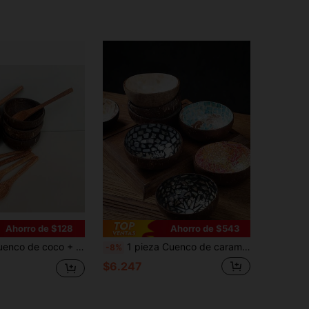
Ahorro de $128
Ahorro de $543
de cáscara de coco, Adecuado para hacer cuencos de batidos y postres, Se puede usar para catering escolar, Cuchara de cáscara de coco, Esencial para la temporada de regreso a clases
1 pieza Cuenco de caramelo de cáscara de coco/Cuenco de almacenamiento/Cuenco de ensalada decorativo/Cuenco de cáscara de coco natural/Caja de caramelo/Caja de frutos secos/Papelería/Suministros para volver a la escuela
-8%
$6.247