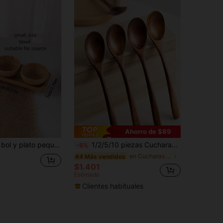
Ahorro de $89
queños de bambú de colores, artículos escolares
1/2/5/10 piezas Cucharas de madera con mango largo de madera de alcanfor japonesa para comer arroz, revolver, ramen
-6%
en Cucharas De Postre
#4 Más vendidos
$1.401
Estimado
Clientes habituales