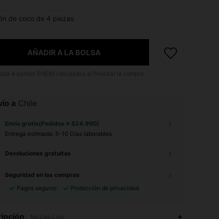
ón de coco de 4 piezas
AÑADIR A LA BOLSA
asta
4
puntos SHEIN calculados al finalizar la compra.
ío a
Chile
Envío gratis(Pedidos ≥ $24.990)
Entrega estimada:
5-10 Días laborables
Devoluciones gratuitas
Seguridad en las compras
Pagos seguros
Protección de privacidad
4,86
5
118
ipción
No,Liso,Liso