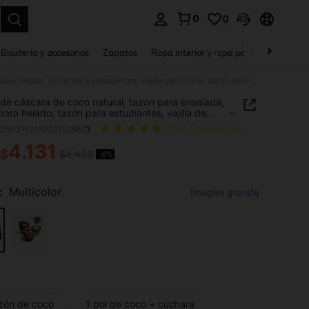
0
0
a. Press Enter to select.
Bisutería y accesorios
Zapatos
Ropa interior y ropa para dormir
Ho
Tazón de cáscara de coco natural, tazón para ensalada, tazón para helado, tazón para estudiantes, vajilla de cocina, tazón de madera, cuchara de madera
de cáscara de coco natural, tazón para ensalada,
para helado, tazón para estudiantes, vajilla de
, tazón de madera, cuchara de madera
h25031121820212266
(500+ Comentarios)
4.131
$
$4.490
-8%
ICE AND AVAILABILITY
:
Multicolor
Imagen grande
azón de coco
1 bol de coco + cuchara