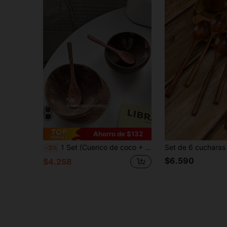
Ahorro de $132
1 Set (Cuenco de coco + Cuchara) Cuenco de cáscara de coco, Cuenco redondo retro, Cuchara de cáscara de coco, Adecuado para hacer tazones de postre de batido, Se puede usar como suministros de catering escolar, Cuchara de cáscara de coco, Esencial para la temporada de regreso a clases
-3%
$6.590
$4.258