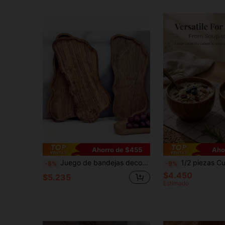
Ahorro de $455
Aho
Juego de bandejas decorativas de madera vintage - Patrón de rayas, hecho a mano, acabado pulido, ideal para servir ensalada, té, velas, decoración de mesa de café - Adecuado para Navidad, Halloween, estilo granja, almacenamiento de alimentos, celebraciones de cumpleaños y fiestas
1/2 piezas Cuenco de arroz japonés minimalista de madera sólida, textura de madera, cuenco de sopa/fideos de gran capac
-8%
-9%
$4.450
$5.235
Estimado