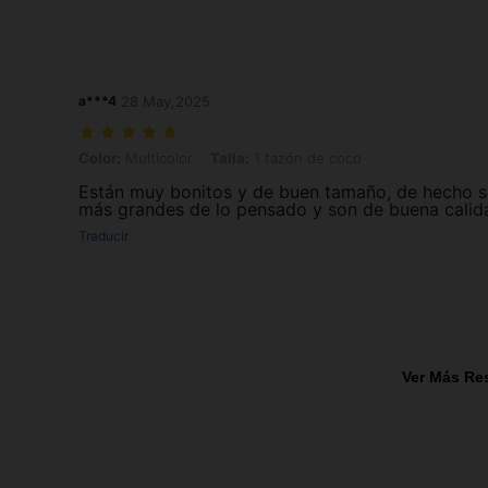
a***4
28 May,2025
Color: Multicolor, Talla: 1 tazón de coco
Color:
Multicolor
Talla:
1 tazón de coco
Están muy bonitos y de buen tamaño, de hecho 
más grandes de lo pensado y son de buena calid
Traducir
Ver Más Re